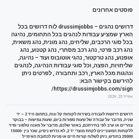
פוסטים אחרונים
דרושים נהגים – drussimjobbs לוח דרושים בכל
הארץ שמציע עבודות לנהגים בכל התחומים, נהיגה
בכל סוגי הרכבים, שליחים, נהג מונית, נהג משאית,
נהג רכב פרטי, נהג רכב מסחרי, נהג קטנוע, נהג
אופנוע, נהג טרקטור, נהגי אוטובוס ועוד – נהיגה,
שליחויות, הפצה, וכל סוגי עבודות הנהיגה, לנהגים
ונהגות מכל הארץ, רכב ותחבורה , לפרטים ניתן
להירשם בקישור הבא:
https://drussimjobbs.com/sign/
אפריל 25, 2026
דרושים דרושות לעבודה בשירות לקוחות קל ונוח, בתחום היד 2 – יד
שניה, מדובר על עבודה של שעות ספורות ביום, שעות גמישות – בבוקר
צהריים או ערב לפי בחירתכם, באזור שלכם, מדובר על מענה טלפוני ופיזי
ללקוחות המעוניינים לקחת מוצרי יד 2, לא נדרש ניסיון, שכר בין 15000-
25000 בחודש, ניתן לשלוח קורות חיים או פניות לכתובת האימייל