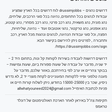
דרושים נהגים – drussimjobbs לוח דרושים בכל הארץ שמציע
עבודות לנהגים בכל התחומים, נהיגה בכל סוגי הרכבים, שליחים,
נהג מונית, נהג משאית, נהג רכב פרטי, נהג רכב מסחרי, נהג קטנוע,
נהג אופנוע, נהג טרקטור, נהגי אוטובוס ועוד – נהיגה, שליחויות,
הפצה, וכל סוגי עבודות הנהיגה, לנהגים ונהגות מכל הארץ, רכב
ותחבורה , לפרטים ניתן להירשם בקישור הבא:
https://drussimjobbs.com/sign/
דרושים דרושות לעבודה בשירות לקוחות קל ונוח, בתחום היד 2 –
יד שניה, מדובר על עבודה של שעות ספורות ביום, שעות גמישות –
בבוקר צהריים או ערב לפי בחירתכם, באזור שלכם, מדובר על
מענה טלפוני ופיזי ללקוחות המעוניינים לקחת מוצרי יד 2, לא נדרש
ניסיון, שכר בין 15000-25000 בחודש, ניתן לשלוח קורות חיים או
פניות לכתובת האימייל allwhatyouneed2024@gmail.com
תקיפות צה"ל באיראן לאחר הארכת האולטימטום של דונלד
טראמפ