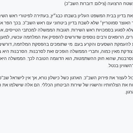
טח הרצועה (צילום: דוברות השב"כ)
זאת בדיון בבית המשפט העליון בשבתו כבג״ץ, בעתירה לפיטורי ראש השירו
האוצר סמוטריץ׳ שלא לשבת בדיון ביטחוני עם ראש השב"כ. בכך הפר א
א לפגוע בסמכויות ראש השירות. תגובות הממשלה למכתבי הטייסים, אנש
ת להעמקת השסעים והקרע בעם. מי שתומכים בהפסקת המלחמה, דורשים 
 צודקת מאין כמוה, וחברי הממשלה הופכים זאת לסרבנות. הסרבנות היא
סרבנות, שהוא חוק ההשתמטות, הוא הדוגמה הטובה לכך. הממשלה הי
שוויון בנטל.
לעצור את פירוק השב"כ. הארגון כשל כישלון נורא, אך אין לישראל שב"כ 
את הצלחותיו והישגיו של שירות הביטחון הכללי. הם אלה שישלמו את 
גון.