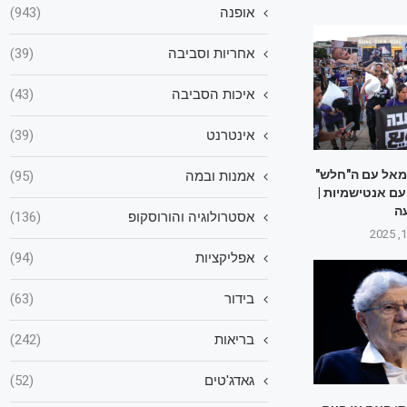
אופנה
(943)
אחריות וסביבה
(39)
איכות הסביבה
(43)
אינטרנט
(39)
מאל עם ה"חלש"
אמנות ובמה
(95)
 עם אנטישמיות |
ה
אסטרולוגיה והורוסקופ
(136)
אפליקציות
(94)
בידור
(63)
בריאות
(242)
גאדג'טים
(52)