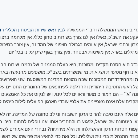
רי בין ראש הממשלה וחברי הממשלה
לבין ראש שירות הביטחון הכללי
רונ
ע את השב"כ, כאילו אין לנו צורך בשירות ביטחון כללי. אין מלחמה ברצוע
רון ורחבי ישראל, אין איומים בגבולה הצפוני של המדינה, אין צורך בסיכול
מרגלים בארץ, אין משימות אבטחה, ואין צורך בגוף שיגן עלינו בכל יום.
 היא חסרת תקדים ומסוכנת, היא בעלת סממנים של נקמה. שירות הביט
 אינו חף מטעויות ושגיאות. מי שמשרתים בשב״כ, מושפעים מהנעשה בארץ
 ומההידרדרות המסוכנת שבה נמצאת המדינה המשוסעת. שני האירועים 
של ראש החטיבה היהודית וההדלפה לעיתונאים של החומרים החסויים על י
 "א'" – הם חמורים מאוד וראויים לכל גינוי, ויש לנקוט את כל האמצעים
מקרים אלה אינם מאפיינים את אלפי עובדי הארגון הפועלים לילות כימים ל
ם אלה אינם סיבה להרוס ארגון חשוב וחיוני לביטחונה של המדינה. זה לא
ן ביטחונה של ישראל, לפגוע בו ולהחריב אותו. אנו נופלים לתהום. היכן 
פות חסרות הרסן וההשתלחויות הלא מידתיות? נבחרי העם אמורים לשמש
 זה התנהלות בריונית ושלילית, וכל זאת כדי להאיץ את פרישתו של ראש 