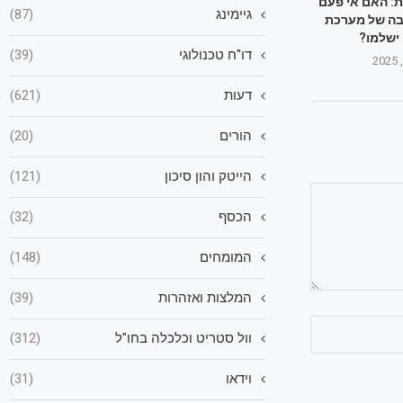
: האם אי פעם
גיימינג
(87)
ה של מערכת
ישלמו?
דו"ח טכנולוגי
(39)
דעות
(621)
הורים
(20)
הייטק והון סיכון
(121)
הכסף
(32)
המומחים
(148)
המלצות ואזהרות
(39)
וול סטריט וכלכלה בחו"ל
(312)
וידאו
(31)