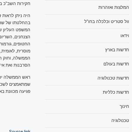
חקירות השב"כ בש
המלצות ואזהרות
היה ניתן לראות 
וול סטריט וכלכלה בחו"ל
בהחלטתו של שר 
המשפט העליון של
וידאו
החטופים, גורמו
חדשות בארץ
מוסרית, לאומית,
הממשלה, וחוק ה
חדשות בעולם
הסרבנות ואת אי־ה
ראש הממשלה יכול 
חדשות טכנולוגיה
שמתאמצים לשכוח 
פגיעה מכוונת באר
חדשות כלליות
חינוך
טכנולוגיה
Source link