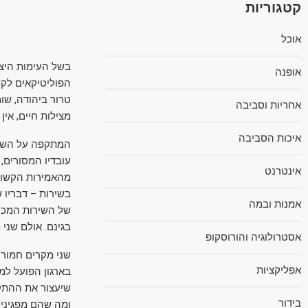
קטגוריות
אוכל
בשל העימות היצ
אופנה
הפוליטיקאים לקעק
טרור ביהודה, שומ
אחריות וסביבה
מצילות חיים, אין 
איכות הסביבה
המתקפה על השב"כ
עובדיו המסורים,
אינטרנט
מהאמירות הקשות
בשירות – דבריו 
אמנות ובמה
של השירות המכונה
בגינם. אולם שני 
אסטרולוגיה והורוסקופ
שני מקרים חמורי
אפליקציות
בארגון הפועל למע
שיעצור את ההתק
בידור
ומה שהם מפגינים