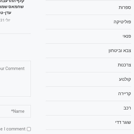
קלף ההרעבה: 
שחמאס שמר לר
ספרות
עדן-טל
יולי 31, 2025
פוליטיקה
פנאי
צבא וביטחון
צרכנות
קולנוע
קריירה
רכב
שוגר דדי
me I comment.