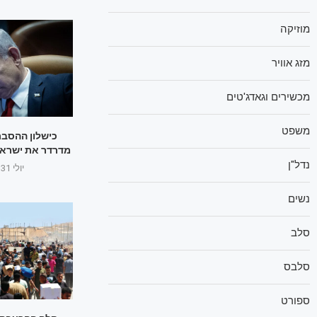
מוזיקה
מזג אוויר
מכשירים וגאדג'טים
משפט
כישלון ההסבר
מדרדר את ישראל
נדל"ן
יולי 31, 2025
נשים
סלב
סלבס
ספורט