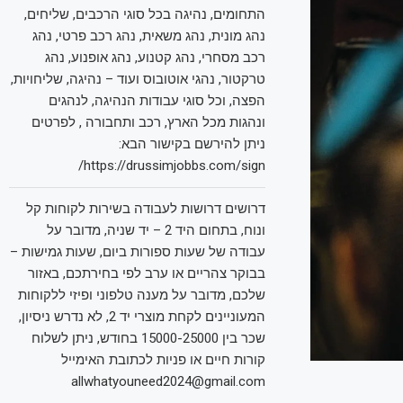
התחומים, נהיגה בכל סוגי הרכבים, שליחים,
נהג מונית, נהג משאית, נהג רכב פרטי, נהג
רכב מסחרי, נהג קטנוע, נהג אופנוע, נהג
טרקטור, נהגי אוטובוס ועוד – נהיגה, שליחויות,
הפצה, וכל סוגי עבודות הנהיגה, לנהגים
ונהגות מכל הארץ, רכב ותחבורה , לפרטים
ניתן להירשם בקישור הבא:
https://drussimjobbs.com/sign/
דרושים דרושות לעבודה בשירות לקוחות קל
ונוח, בתחום היד 2 – יד שניה, מדובר על
עבודה של שעות ספורות ביום, שעות גמישות –
בבוקר צהריים או ערב לפי בחירתכם, באזור
שלכם, מדובר על מענה טלפוני ופיזי ללקוחות
המעוניינים לקחת מוצרי יד 2, לא נדרש ניסיון,
שכר בין 15000-25000 בחודש, ניתן לשלוח
קורות חיים או פניות לכתובת האימייל
allwhatyouneed2024@gmail.com