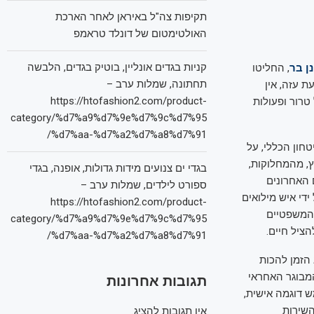
תקיפות צה"ל באיראן לאחר הארכת
האולטימטום של דונלד טראמפ
קניות בגדים אונליין, בוטיק בגדים, הלבשה
ן בר
, החליטו
תחתונה, שמלות ערב –
ת עזה, אין
https://htofashion2.com/product-
 טרור ופעולות
category/%d7%a9%d7%9e%d7%9c%d7%95
%d7%aa-%d7%a2%d7%a8%d7%91/
חון הכללי, על
, מהמחלוקות,
בגדי ים צנועים מידות גדולות, אופנה, בגדי
האחרונים
ספורט לילדים, שמלות ערב –
די איש מילואים
https://htofashion2.com/product-
 המשפטיים
category/%d7%a9%d7%9e%d7%9c%d7%95
הציל חיים.
%d7%aa-%d7%a2%d7%a8%d7%91/
 הזמן להכות
המבוגר האחראי
תגובות אחרונות
 דוגמה אישית,
השירות
אין תגובות להציג.