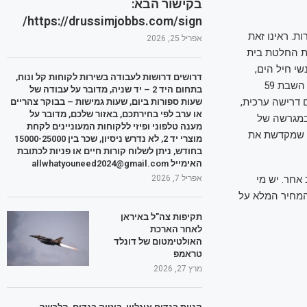
בקישור הבא:
https://drussimjobbs.com/sign/
ת. ראינו זאת
אפריל 25, 2026
ת החלטת בית
י חיל הים,
דרושים דרושות לעבודה בשירות לקוחות קל ונוח,
הצנחנים, השריונרים, הרופאים ורבים נוספים שדורשים להפסיק את המלחמה עכשיו, למען השבת 59
בתחום היד 2 – יד שניה, מדובר על עבודה של
דרישה ערכית,
שעות ספורות ביום, שעות גמישות – בבוקר צהריים
או ערב לפי בחירתכם, באזור שלכם, מדובר על
 במגרשה של
מענה טלפוני ופיזי ללקוחות המעוניינים לקחת
א שמקדשת את
מוצרי יד 2, לא נדרש ניסיון, שכר בין 15000-25000
בחודש, ניתן לשלוח קורות חיים או פניות לכתובת
האימייל allwhatyouneed2024@gmail.com
אפריל 7, 2026
אחר. יש מי
המחיר המלא על
תקיפות צה"ל באיראן
לאחר הארכת
האולטימטום של דונלד
טראמפ
מרץ 27, 2026