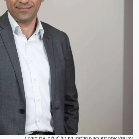
ערן פלג אסטרטג ראשי קלריטי קפיטל (צילום: ערן סולטן)