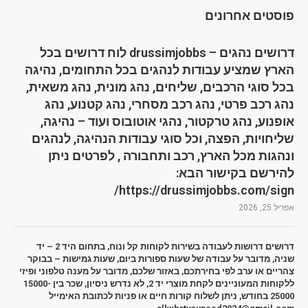
פוסטים אחרונים
דרושים נהגים – drussimjobbs לוח דרושים בכל
הארץ שמציע עבודות לנהגים בכל התחומים, נהיגה
בכל סוגי הרכבים, שליחים, נהג מונית, נהג משאית,
נהג רכב פרטי, נהג רכב מסחרי, נהג קטנוע, נהג
אופנוע, נהג טרקטור, נהגי אוטובוס ועוד – נהיגה,
שליחויות, הפצה, וכל סוגי עבודות הנהיגה, לנהגים
ונהגות מכל הארץ, רכב ותחבורה , לפרטים ניתן
להירשם בקישור הבא:
https://drussimjobbs.com/sign/
אפריל 25, 2026
דרושים דרושות לעבודה בשירות לקוחות קל ונוח, בתחום היד 2 – יד
שניה, מדובר על עבודה של שעות ספורות ביום, שעות גמישות – בבוקר
צהריים או ערב לפי בחירתכם, באזור שלכם, מדובר על מענה טלפוני ופיזי
ללקוחות המעוניינים לקחת מוצרי יד 2, לא נדרש ניסיון, שכר בין 15000-
25000 בחודש, ניתן לשלוח קורות חיים או פניות לכתובת האימייל