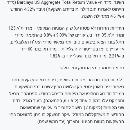
השנה. מדד ה- Barclays US Aggregate Total Return Value (מדד
הייחוס לאגרות חוב דולריות בדירוג השקעה) איבד 4.32% החודש
ו-4.61% מתחילת השנה.
הירידות החדות לא פסחו על שוק המניות המקומי – מדד ת"א 125
ומדד ת"א 35 ירדו בשיעורים של 9.09% ו-8.8% בהתאמה. מדדי
התל בונד הציגו ביצועים טוב יותר מאשר מדדי האג"ח הגלובליים,
אך עדיין סיימו בטריטוריה השלילית – מדד תל בונד 60 ירד
ב-2.21% ומדד תל בונד שקלי ירד ב-1.82%.
דירוג ספטמבר: מי התחזק ומי נחלש
למרות התנודות הדרמטיות בשווקים, דירוג בתי ההשקעות נותר
כאמור יציב באופן יחסי. רק שלושה מבין עשרת בתי ההשקעות
במודל הדירוג החליפו את מיקומם בדירוג בחודש ספטמבר: הראל
והפניקס עלו במקום אחד (ל-5 ו-6, בהתאמה), בעוד מגדל ירדה
שני מקומות (למקום 7). חשוב להזכיר כי על אף שהתשואות
החודשיות משתקללות במודל, עיקר המשקל בו ניתן לתוצאות בתי
ההשקעות בטווח הבינוני והארוך (עד חמש שנים).