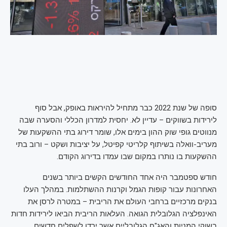
סופה של שנת 2022 כבר מתחיל להיראות באופק, אבל סוף
לירידות בשווקים – עדיין לא. יחסית למדרון הכללי והסערה שבה
מנווטים גופי שוק ההון בימים אלו, שומר דירוג בתי ההשקעות של
מעריב-וואלה בשיתוף קלריטי קפיטל, על יציבות ושקט – ורוב בתי
ההשקעות בו נותרו במקום שבו עמדו בדירוג הקודם.
חודש ספטמבר היה אחד החודשים הקשים ביותר בשנים
האחרונות עבור קופות הגמל וקרנות ההשתלמות. במהלך העלו
בנקים מרכזיים ברחבי העולם את הריבית – במטרה לרסן את
האינפלציה הגלובלית הגואה. העלאות הריבית הביאו לירידות חדות
בשוקי המניות והאג"ח הגלובליים אשר ירדו לשפלים חדשים.