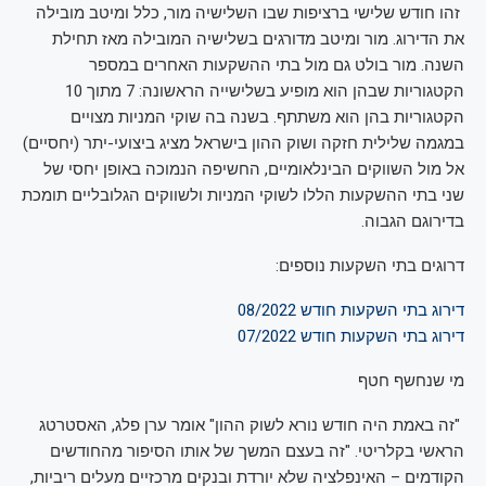
זהו חודש שלישי ברציפות שבו השלישיה מור, כלל ומיטב מובילה
את הדירוג. מור ומיטב מדורגים בשלישיה המובילה מאז תחילת
השנה. מור בולט גם מול בתי ההשקעות האחרים במספר
הקטגוריות שבהן הוא מופיע בשלישייה הראשונה: 7 מתוך 10
הקטגוריות בהן הוא משתתף. בשנה בה שוקי המניות מצויים
במגמה שלילית חזקה ושוק ההון בישראל מציג ביצועי-יתר (יחסיים)
אל מול השווקים הבינלאומיים, החשיפה הנמוכה באופן יחסי של
שני בתי ההשקעות הללו לשוקי המניות ולשווקים הגלובליים תומכת
בדירוגם הגבוה.
דרוגים בתי השקעות נוספים:
דירוג בתי השקעות חודש 08/2022
דירוג בתי השקעות חודש 07/2022
מי שנחשף חטף
"זה באמת היה חודש נורא לשוק ההון" אומר ערן פלג, האסטרטג
הראשי בקלריטי. "זה בעצם המשך של אותו הסיפור מהחודשים
הקודמים – האינפלציה שלא יורדת ובנקים מרכזיים מעלים ריביות,