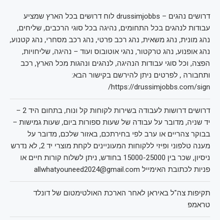
דרושים נהגים – drussimjobbs לוח דרושים בכל הארץ שמציע
עבודות לנהגים בכל התחומים, נהיגה בכל סוגי הרכבים, שליחים,
נהג מונית, נהג משאית, נהג רכב פרטי, נהג רכב מסחרי, נהג קטנוע,
נהג אופנוע, נהג טרקטור, נהגי אוטובוס ועוד – נהיגה, שליחויות,
הפצה, וכל סוגי עבודות הנהיגה, לנהגים ונהגות מכל הארץ, רכב
ותחבורה , לפרטים ניתן להירשם בקישור הבא:
https://drussimjobbs.com/sign/
דרושים דרושות לעבודה בשירות לקוחות קל ונוח, בתחום היד 2 –
יד שניה, מדובר על עבודה של שעות ספורות ביום, שעות גמישות –
בבוקר צהריים או ערב לפי בחירתכם, באזור שלכם, מדובר על
מענה טלפוני ופיזי ללקוחות המעוניינים לקחת מוצרי יד 2, לא נדרש
ניסיון, שכר בין 15000-25000 בחודש, ניתן לשלוח קורות חיים או
פניות לכתובת האימייל allwhatyouneed2024@gmail.com
תקיפות צה"ל באיראן לאחר הארכת האולטימטום של דונלד
טראמפ