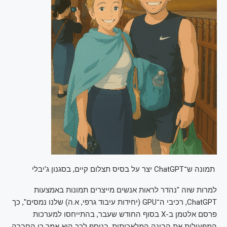
תמונה ש־ChatGPT יצר על בסיס תצלום קיים, בסגנון ג'יבלי
למרות שזה "נהדר לראות אנשים מייצרים תמונות באמצעות
ChatGPT, רכיבי ה־GPU (יחידות עיבוד גרפי, א.ה) שלנו נמסים", כך
פרסם אלטמן ב-X בסוף החודש שעבר, בהתייחסו למערכות
המפעילות את הבינה המלאכותית. בנוסף לכך הוא אמר כי החברה