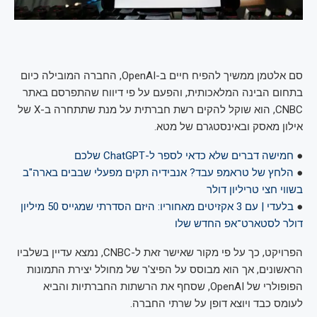
סם אלטמן ממשיך להפיח חיים ב-OpenAI, החברה המובילה כיום
בתחום הבינה המלאכותית, והפעם על פי דיווח שהתפרסם באתר
CNBC, הוא שוקל להקים רשת חברתית על מנת שתתחרה ב-X של
אילון מאסק ובאינסטגרם של מטא.
●
חמישה דברים שלא כדאי לספר ל-ChatGPT שלכם
●
הלחץ של טראמפ עבד? אנבידיה תקים מפעלי שבבים בארה"ב
בשווי חצי טריליון דולר
●
בלעדי | עם 3 אקזיטים מאחוריו: היזם הסדרתי שמגייס 50 מיליון
דולר לסטארט־אפ החדש שלו
הפרויקט, כך על פי מקור שאישר זאת ל-CNBC, נמצא עדיין בשלביו
הראשונים, אך הוא מבוסס על הפיצ'ר של מחולל יצירת התמונות
הפופולרי של OpenAI, שסחף את הרשתות החברתיות והביא
לעומס כבד ויוצא דופן על שרתי החברה.