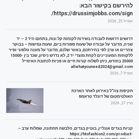
להירשם בקישור הבא:
https://drussimjobbs.com/sign/
אפריל 25, 2026
דרושים דרושות לעבודה בשירות לקוחות קל ונוח, בתחום היד 2 – יד
שניה, מדובר על עבודה של שעות ספורות ביום, שעות גמישות – בבוקר
צהריים או ערב לפי בחירתכם, באזור שלכם, מדובר על מענה טלפוני ופיזי
ללקוחות המעוניינים לקחת מוצרי יד 2, לא נדרש ניסיון, שכר בין 15000-
25000 בחודש, ניתן לשלוח קורות חיים או פניות לכתובת האימייל
allwhatyouneed2024@gmail.com
אפריל 7, 2026
תקיפות צה"ל באיראן לאחר הארכת
האולטימטום של דונלד טראמפ
מרץ 27, 2026
קניות בגדים אונליין, בוטיק בגדים, הלבשה תחתונה, שמלות ערב –
https://htofashion2.com/product-