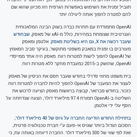
תגביל זמנית את השימוש באפשרות הגרפית הזו מכיוון שהוא שם
להם למטרה להפוך אותה ליעילה יותר.
OpenAI מתמודדת עם תחרות כבדה בשוק הבינה המלאכותית
הגנרטיבית שצומחת במהירות, כולל מ-xAI של מאסק,
שבחודש
שעבר רכשה את X, גם היא בשליטת מאסק
. אלטמן ומאסק
מעורבים בו זמנית במאבק משפטי מתוקשר, בעיקר סביב המאמץ
של OpenAI להפוך לישות למטרות רווח. מאסק היה אחד ממייסדי
OpenAI, שהושק ב-2015 כמעבדת מחקר ללא מטרות רווח.
בית משפט מחוזי פדרלי בחודש שעבר חסם את הניסיון של מאסק
לעצור את המעבר של OpenAI להפוך להיות לחברה למטרות רווח.
כזכור, בחודש פברואר, קבוצה בראשות מאסק הציעה לרכוש את
השליטה ב-OpenAI תמורת 97.4 מיליארד דולר, הצעה שנדחתה על
הסף עלי ידי אלטמן.
בתחילת החודש הודיעה החברה על גיוס של 40 מיליארד דולר
,
הסכום הגדול ביותר שגויס אי-פעם ע"י חברת טכנולוגיה פרטית,
זאת לפי שווי של 300 מיליארד דולר. החברה דיווחה באותה עת, כי