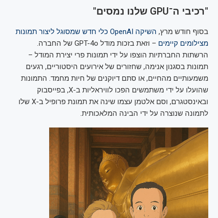
"רכיבי ה־GPU שלנו נמסים"
בסוף חודש מרץ,
השיקה OpenAI כלי חדש שמסוגל ליצור תמונות
מצילומים קיימים
– וזאת בזכות מודל GPT-4o של החברה.
הרשתות החברתיות הוצפו על ידי תמונות פרי יצירת המודל –
תמונות בסגנון אנימה, שחזורים של אירועים היסטוריים, רגעים
משמעותיים מהחיים, או סתם דיוקנים של חיות מחמד. התמונות
שהועלו על ידי משתמשים הפכו לוויראליות ב-X, בפייסבוק
ובאינסטגרם, וסם אלטמן עצמו שינה את תמונת פרופיל ב-X שלו
לתמונה שנוצרה על ידי הבינה המלאכותית.