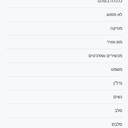
כלכלה בעולם
לא מסווג
מוזיקה
מזג אוויר
מכשירים וגאדג'טים
משפט
נדל"ן
נשים
סלב
סלבס