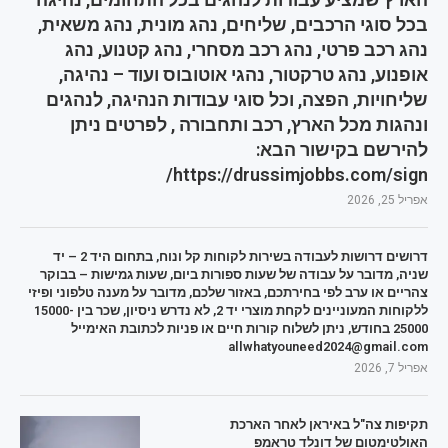
בכל סוגי הרכבים, שליחים, נהג מונית, נהג משאית,
נהג רכב פרטי, נהג רכב מסחרי, נהג קטנוע, נהג
אופנוע, נהג טרקטור, נהגי אוטובוס ועוד – נהיגה,
שליחויות, הפצה, וכל סוגי עבודות הנהיגה, לנהגים
ונהגות מכל הארץ, רכב ותחבורה , לפרטים ניתן
להירשם בקישור הבא:
https://drussimjobbs.com/sign/
אפריל 25, 2026
דרושים דרושות לעבודה בשירות לקוחות קל ונוח, בתחום היד 2 – יד
שניה, מדובר על עבודה של שעות ספורות ביום, שעות גמישות – בבוקר
צהריים או ערב לפי בחירתכם, באזור שלכם, מדובר על מענה טלפוני ופיזי
ללקוחות המעוניינים לקחת מוצרי יד 2, לא נדרש ניסיון, שכר בין 15000-
25000 בחודש, ניתן לשלוח קורות חיים או פניות לכתובת האימייל
allwhatyouneed2024@gmail.com
אפריל 7, 2026
תקיפות צה"ל באיראן לאחר הארכת
האולטימטום של דונלד טראמפ