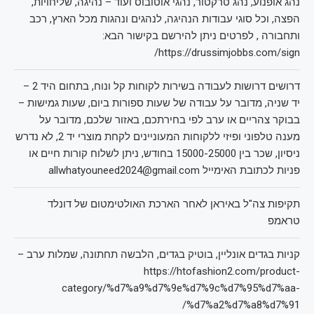
נהג אופנוע, נהג טרקטור, נהגי אוטובוס ועוד – נהיגה, שליחויות,
הפצה, וכל סוגי עבודות הנהיגה, לנהגים ונהגות מכל הארץ, רכב
ותחבורה , לפרטים ניתן להירשם בקישור הבא:
https://drussimjobbs.com/sign/
דרושים דרושות לעבודה בשירות לקוחות קל ונוח, בתחום היד 2 –
יד שניה, מדובר על עבודה של שעות ספורות ביום, שעות גמישות –
בבוקר צהריים או ערב לפי בחירתכם, באזור שלכם, מדובר על
מענה טלפוני ופיזי ללקוחות המעוניינים לקחת מוצרי יד 2, לא נדרש
ניסיון, שכר בין 15000-25000 בחודש, ניתן לשלוח קורות חיים או
פניות לכתובת האימייל allwhatyouneed2024@gmail.com
תקיפות צה"ל באיראן לאחר הארכת האולטימטום של דונלד
טראמפ
קניות בגדים אונליין, בוטיק בגדים, הלבשה תחתונה, שמלות ערב –
https://htofashion2.com/product-
category/%d7%a9%d7%9e%d7%9c%d7%95%d7%aa-
%d7%a2%d7%a8%d7%91/