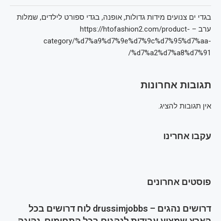
בגדי ים צנועים מידות גדולות, אופנה, בגדי ספורט לילדים, שמלות
ערב – https://htofashion2.com/product-
category/%d7%a9%d7%9e%d7%9c%d7%95%d7%aa-
%d7%a2%d7%a8%d7%91/
תגובות אחרונות
אין תגובות להציג.
עקבו אחרינו
פוסטים אחרונים
דרושים נהגים – drussimjobbs לוח דרושים בכל
הארץ שמציע עבודות לנהגים בכל התחומים, נהיגה