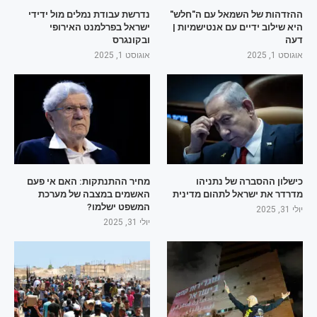
ההזדהות של השמאל עם ה"חלש"
נדרשת עבודת נמלים מול ידידי
היא שילוב ידיים עם אנטישמיות |
ישראל בפרלמנט האירופי
דעה
ובקונגרס
אוגוסט 1, 2025
אוגוסט 1, 2025
כישלון ההסברה של נתניהו
מחיר ההתנתקות: האם אי פעם
מדרדר את ישראל לתהום מדינית
האשמים במצבה של מערכת
המשפט ישלמו?
יולי 31, 2025
יולי 31, 2025