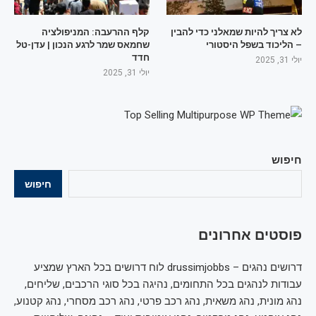
לא צריך להיות שמאלני כדי להבין
קלף ההרעבה: המניפולציה
– הליכוד בשפל היסטורי
שחמאס שמר לרגע הנכון | עדן-טל
חדד
יולי 31, 2025
יולי 31, 2025
חיפוש
חיפוש
פוסטים אחרונים
דרושים נהגים – drussimjobbs לוח דרושים בכל הארץ שמציע
עבודות לנהגים בכל התחומים, נהיגה בכל סוגי הרכבים, שליחים,
נהג מונית, נהג משאית, נהג רכב פרטי, נהג רכב מסחרי, נהג קטנוע,