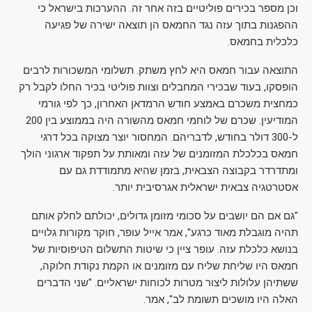
וכן מספר בכירים פוליטיים בזה אחר זה. ההערכות בישראל כי
ההפגנות בתוך עזה נגד החמאס הן תוצאה ישירה של פגיעה
כלכלית בחמאס.
התוצאה עבור חמאס היא לחץ משתק. תשלומי המשכורות לרבים
הופסקו, בעוד שבכירי המחבלים וצוות פוליטי בכיר החלו לקבל רק
כמחצית משכרם באמצע חודש הרמדאן האחרון, כך לפי גורמי
המודיעין. שכרם של לוחמי חמאס מהשורה היה בממוצע בין 200
ל-300 דולר בחודש, לדבריהם. המחסור יוצר מצוקה בכל דרגי
חמאס בכלכלת המזומנים של עזה ומאותת על תפקוד ארגוני הולך
ומתדרדר בקבוצה הצבאית, בזמן שהיא מתמודדת גם עם
אסטרטגיה צבאית ישראלית אגרסיבית יותר.
"גם אם הם יושבים על סכומי מזומן גדולים, יכולתם לחלק אותם
תהיה מוגבלת מאוד כרגע", אמר אייל עופר, חוקר מקורות גלויים
בנושא כלכלת עזה. עופר ציין כי שיטות התשלום הטיפוסיות של
חמאס היו שליחת שליח עם מזומנים או הקמת נקודת חלוקה,
ששתיהן עלולות ליצור מטרות לכוחות ישראליים. "שני הדברים
האלה היו מושכים תשומת לב", אמר.