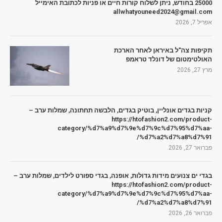
25000 בחודש, ניתן לשלוח קורות חיים או פניות לכתובת האימייל
allwhatyouneed2024@gmail.com
אפריל 7, 2026
תקיפות צה"ל באיראן לאחר הארכת
האולטימטום של דונלד טראמפ
מרץ 27, 2026
קניות בגדים אונליין, בוטיק בגדים, הלבשה תחתונה, שמלות ערב –
https://htofashion2.com/product-
category/%d7%a9%d7%9e%d7%9c%d7%95%d7%aa-
%d7%a2%d7%a8%d7%91/
פברואר 27, 2026
בגדי ים צנועים מידות גדולות, אופנה, בגדי ספורט לילדים, שמלות ערב –
https://htofashion2.com/product-
category/%d7%a9%d7%9e%d7%9c%d7%95%d7%aa-
%d7%a2%d7%a8%d7%91/
פברואר 26, 2026