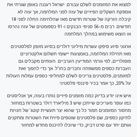
למצוא את המזומנים לשלם עבורם. ישראל רעננה באופן שגרתי את
אספקת השקלים הפיזיים של עזה לפני המלחמה, אך עזה לא
קיבלה הזרקה של שטרות חדשים מאז שהלחימה החלה לפני 18
חודשים. רבים מ-56 סניפי הבנקים ו-91 כספומטים של עזה נהרסו
או הוצאו משימוש במהלך המלחמה.
ארגוני סיוע סיפקו עשרות מיליוני דולרים בסיוע מזומן לפלסטינים
מאז תחילת המלחמה, באמצעות יישומי תשלום אלקטרוניים
פופולריים, לפי גורמי המודיעין הערביים. העזתים מקבלים גם
העברות כספים ממשפחה וחברים בחו"ל. אך כדי להפוך זאת
למזומנים, פלסטינים צריכים לשלם למחליפי כספים עמלות העולות
על 20%, כך אמר בכיר פיננסי פלסטיני.
איש אינו יודע בדיוק כמה מזומנים פיזיים נותרו בעזה, אך אנליסטים
כמו עופר מעריכים שייתכן שיש 3 מיליארד דולר בשטרות במחזור.
מחסור המזומנים חמור כל כך שהוא יצר תעשיית קוטג' של חנויות
לתיקון כספים, שם פלסטינים שוטפים פיזית את השטרות ומתקנים
אותם יחד עם סרט דביק, כדי שיוכלו להיכנס מחדש למחזור.