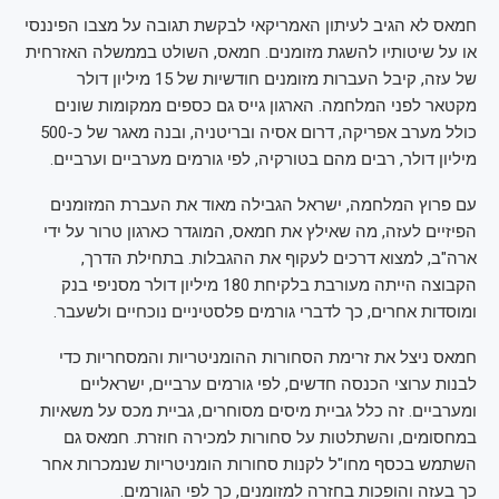
חמאס לא הגיב לעיתון האמריקאי לבקשת תגובה על מצבו הפיננסי
או על שיטותיו להשגת מזומנים. חמאס, השולט בממשלה האזרחית
של עזה, קיבל העברות מזומנים חודשיות של 15 מיליון דולר
מקטאר לפני המלחמה. הארגון גייס גם כספים ממקומות שונים
כולל מערב אפריקה, דרום אסיה ובריטניה, ובנה מאגר של כ-500
מיליון דולר, רבים מהם בטורקיה, לפי גורמים מערביים וערביים.
עם פרוץ המלחמה, ישראל הגבילה מאוד את העברת המזומנים
הפיזיים לעזה, מה שאילץ את חמאס, המוגדר כארגון טרור על ידי
ארה"ב, למצוא דרכים לעקוף את ההגבלות. בתחילת הדרך,
הקבוצה הייתה מעורבת בלקיחת 180 מיליון דולר מסניפי בנק
ומוסדות אחרים, כך לדברי גורמים פלסטיניים נוכחיים ולשעבר.
חמאס ניצל את זרימת הסחורות ההומניטריות והמסחריות כדי
לבנות ערוצי הכנסה חדשים, לפי גורמים ערביים, ישראליים
ומערביים. זה כלל גביית מיסים מסוחרים, גביית מכס על משאיות
במחסומים, והשתלטות על סחורות למכירה חוזרת. חמאס גם
השתמש בכסף מחו"ל לקנות סחורות הומניטריות שנמכרות אחר
כך בעזה והופכות בחזרה למזומנים, כך לפי הגורמים.