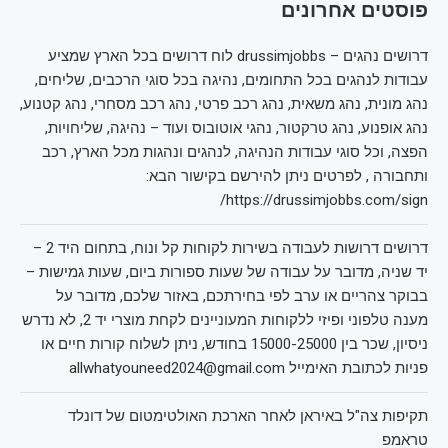
פוסטים אחרונים
דרושים נהגים – drussimjobbs לוח דרושים בכל הארץ שמציע
עבודות לנהגים בכל התחומים, נהיגה בכל סוגי הרכבים, שליחים,
נהג מונית, נהג משאית, נהג רכב פרטי, נהג רכב מסחרי, נהג קטנוע,
נהג אופנוע, נהג טרקטור, נהגי אוטובוס ועוד – נהיגה, שליחויות,
הפצה, וכל סוגי עבודות הנהיגה, לנהגים ונהגות מכל הארץ, רכב
ותחבורה , לפרטים ניתן להירשם בקישור הבא:
https://drussimjobbs.com/sign/
דרושים דרושות לעבודה בשירות לקוחות קל ונוח, בתחום היד 2 –
יד שניה, מדובר על עבודה של שעות ספורות ביום, שעות גמישות –
בבוקר צהריים או ערב לפי בחירתכם, באזור שלכם, מדובר על
מענה טלפוני ופיזי ללקוחות המעוניינים לקחת מוצרי יד 2, לא נדרש
ניסיון, שכר בין 15000-25000 בחודש, ניתן לשלוח קורות חיים או
פניות לכתובת האימייל allwhatyouneed2024@gmail.com
תקיפות צה"ל באיראן לאחר הארכת האולטימטום של דונלד
טראמפ