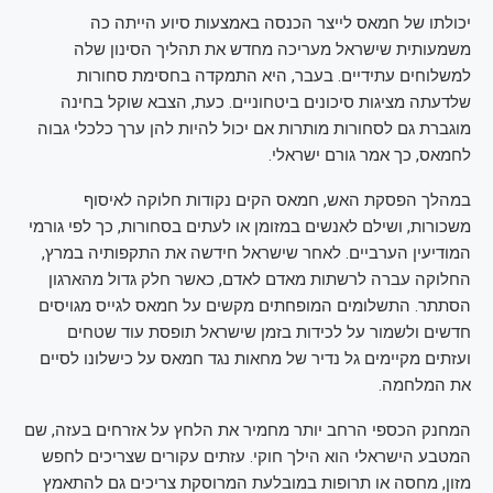
יכולתו של חמאס לייצר הכנסה באמצעות סיוע הייתה כה
משמעותית שישראל מעריכה מחדש את תהליך הסינון שלה
למשלוחים עתידיים. בעבר, היא התמקדה בחסימת סחורות
שלדעתה מציגות סיכונים ביטחוניים. כעת, הצבא שוקל בחינה
מוגברת גם לסחורות מותרות אם יכול להיות להן ערך כלכלי גבוה
לחמאס, כך אמר גורם ישראלי.
במהלך הפסקת האש, חמאס הקים נקודות חלוקה לאיסוף
משכורות, ושילם לאנשים במזומן או לעתים בסחורות, כך לפי גורמי
המודיעין הערביים. לאחר שישראל חידשה את התקפותיה במרץ,
החלוקה עברה לרשתות מאדם לאדם, כאשר חלק גדול מהארגון
הסתתר. התשלומים המופחתים מקשים על חמאס לגייס מגויסים
חדשים ולשמור על לכידות בזמן שישראל תופסת עוד שטחים
ועזתים מקיימים גל נדיר של מחאות נגד חמאס על כישלונו לסיים
את המלחמה.
המחנק הכספי הרחב יותר מחמיר את הלחץ על אזרחים בעזה, שם
המטבע הישראלי הוא הילך חוקי. עזתים עקורים שצריכים לחפש
מזון, מחסה או תרופות במובלעת המרוסקת צריכים גם להתאמץ