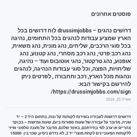
פוסטים אחרונים
דרושים נהגים – drussimjobbs לוח דרושים בכל
הארץ שמציע עבודות לנהגים בכל התחומים, נהיגה
בכל סוגי הרכבים, שליחים, נהג מונית, נהג משאית,
נהג רכב פרטי, נהג רכב מסחרי, נהג קטנוע, נהג
אופנוע, נהג טרקטור, נהגי אוטובוס ועוד – נהיגה,
שליחויות, הפצה, וכל סוגי עבודות הנהיגה, לנהגים
ונהגות מכל הארץ, רכב ותחבורה , לפרטים ניתן
להירשם בקישור הבא:
https://drussimjobbs.com/sign/
אפריל 25, 2026
דרושים דרושות לעבודה בשירות לקוחות קל ונוח, בתחום היד 2 – יד
שניה, מדובר על עבודה של שעות ספורות ביום, שעות גמישות – בבוקר
צהריים או ערב לפי בחירתכם, באזור שלכם, מדובר על מענה טלפוני ופיזי
ללקוחות המעוניינים לקחת מוצרי יד 2, לא נדרש ניסיון, שכר בין 15000-