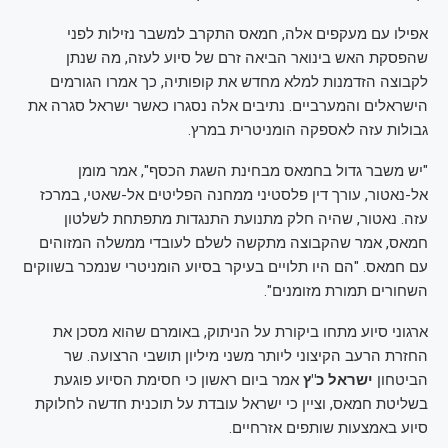
אפילו עם מעקפים אלה, חמאס התקרב למשבר נזילות לפני
שהפסקת האש בינואר הביאה זרם של סיוע לעזה, מה שנתן
לקבוצה הזדמנות למלא מחדש את קופותיה, כך אמרו הגורמים
הישראלים והמערביים. נתיבים אלה נסגרו כאשר ישראל סגרה את
גבולות עזה לאספקה הומניטרית במרץ.
"יש משבר גדול בחמאס מבחינת השגת הכסף", אמר מומן
אל-נאטור, עורך דין פלסטיני ממחנה הפליטים אל-שאטי, במרכז
עזה. נאטור, שהיה חלק מתנועת התנגדות מתפתחת לשלטון
חמאס, אמר שהקבוצה מתקשה לשלם לעובדי ממשלה המזוהים
עם חמאס. "הם היו תלויים בעיקר בסיוע הומניטרי שנמכר בשווקים
השחורים תמורת מזומנים".
ארגוני סיוע מתחו ביקורת על הניתוק, באומרם שהוא מסכן את
החזרת הרעב הקיצוני ליותר משני מיליון תושבי הרצועה. שר
הביטחון
ישראל כ"ץ
אמר ביום ראשון כי חסימת הסיוע פוגעת
בשליטת חמאס, וציין כי ישראל עובדת על תוכנית חדשה לחלוקת
סיוע באמצעות שותפים אזרחיים.