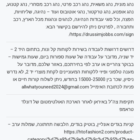
נהג מונית, נהג משאית, נהג רכב פרטי, נהג רכב מסחרי, נהג קטנוע,
נהג אופנוע, נהג טרקטור, נהגי אוטובוס ועוד – נהיגה, שליחויות,
הפצה, וכל סוגי עבודות הנהיגה, לנהגים ונהגות מכל הארץ, רכב
ותחבורה , לפרטים ניתן להירשם בקישור הבא:
https://drussimjobbs.com/sign/
דרושים דרושות לעבודה בשירות לקוחות קל ונוח, בתחום היד 2 –
יד שניה, מדובר על עבודה של שעות ספורות ביום, שעות גמישות –
בבוקר צהריים או ערב לפי בחירתכם, באזור שלכם, מדובר על
מענה טלפוני ופיזי ללקוחות המעוניינים לקחת מוצרי יד 2, לא נדרש
ניסיון, שכר בין 15000-25000 בחודש, ניתן לשלוח קורות חיים או
פניות לכתובת האימייל allwhatyouneed2024@gmail.com
תקיפות צה"ל באיראן לאחר הארכת האולטימטום של דונלד
טראמפ
קניות בגדים אונליין, בוטיק בגדים, הלבשה תחתונה, שמלות ערב –
https://htofashion2.com/product-
category/%d7%a9%d7%9e%d7%9c%d7%95%d7%aa-