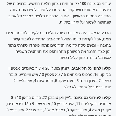
עירוני נס ציונה 77:100. זה היה ניצחון הליגה התשיעי ברציפות של
דימיטריס איטודיס ושחקניו והם שמרו על סיכוי לסיים את העונה
הסדירה במקום הראשון – אם כי הדברים תלויים במכבי תל אביב
שנחושה לשמור על יתרון ביתיות.
הרבע הראשון היה צמוד ונס ציונה הוליכה בחלקים בלתי מבוטלים
ממנו, אבל לקראת סיומו הפועל תל אביב התחילה לעבוד קשה
בהגנה – ומשם טסה קדימה. האדומים פתחו פער דו ספרתי בתוך
זמן קצר, "הרגו" את המשחק מהר והפכו את המחצית השנייה
לגארבג' טיים. ניצחון קליל בסיום.
קלעו להפועל תל אביב:
ג'ונתן מוטלי 20 ו- 7 ריבאונדים, אנטוניו
בלייקני 16, מרכוס בינגהאם 15, גיא פלטין 13, איש וויינרייט 8, בר
טימור 7, מירון רוינה 5, נועם יעקב 5, תומר גינת 4, עוז בלייזר 2.
יונתן רבינוביץ' שיחק ולא קלע.
קלעו לעירוני נס ציונה:
ג'ייק ואן טוברגן 22, ברייס בראון 13 ו-8
איבודים, ריקי לינדו 11, יאיר קרביץ 10, איתי שגב 9 ו-13 ריבאונדים,
צוף בן משה 4, אלון דרוקר 3, דארנל אדג' 3, דור ענבי 2. אלון דניאלי