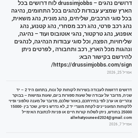
דרושים נהגים – drussimjobbs לוח דרושים בכל
הארץ שמציע עבודות לנהגים בכל התחומים, נהיגה
בכל סוגי הרכבים, שליחים, נהג מונית, נהג משאית,
נהג רכב פרטי, נהג רכב מסחרי, נהג קטנוע, נהג
אופנוע, נהג טרקטור, נהגי אוטובוס ועוד – נהיגה,
שליחויות, הפצה, וכל סוגי עבודות הנהיגה, לנהגים
ונהגות מכל הארץ, רכב ותחבורה , לפרטים ניתן
להירשם בקישור הבא:
https://drussimjobbs.com/sign/
אפריל 25, 2026
דרושים דרושות לעבודה בשירות לקוחות קל ונוח, בתחום היד 2 – יד
שניה, מדובר על עבודה של שעות ספורות ביום, שעות גמישות – בבוקר
צהריים או ערב לפי בחירתכם, באזור שלכם, מדובר על מענה טלפוני ופיזי
ללקוחות המעוניינים לקחת מוצרי יד 2, לא נדרש ניסיון, שכר בין 15000-
25000 בחודש, ניתן לשלוח קורות חיים או פניות לכתובת האימייל
allwhatyouneed2024@gmail.com
אפריל 7, 2026