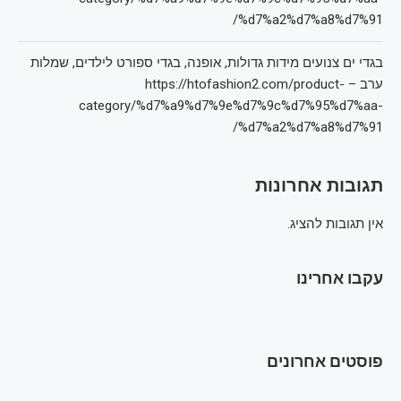
%d7%a2%d7%a8%d7%91/
בגדי ים צנועים מידות גדולות, אופנה, בגדי ספורט לילדים, שמלות
ערב – https://htofashion2.com/product-
category/%d7%a9%d7%9e%d7%9c%d7%95%d7%aa-
%d7%a2%d7%a8%d7%91/
תגובות אחרונות
אין תגובות להציג.
עקבו אחרינו
פוסטים אחרונים