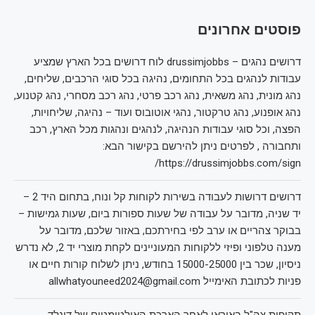
פוסטים אחרונים
דרושים נהגים – drussimjobbs לוח דרושים בכל הארץ שמציע
עבודות לנהגים בכל התחומים, נהיגה בכל סוגי הרכבים, שליחים,
נהג מונית, נהג משאית, נהג רכב פרטי, נהג רכב מסחרי, נהג קטנוע,
נהג אופנוע, נהג טרקטור, נהגי אוטובוס ועוד – נהיגה, שליחויות,
הפצה, וכל סוגי עבודות הנהיגה, לנהגים ונהגות מכל הארץ, רכב
ותחבורה , לפרטים ניתן להירשם בקישור הבא:
https://drussimjobbs.com/sign/
דרושים דרושות לעבודה בשירות לקוחות קל ונוח, בתחום היד 2 –
יד שניה, מדובר על עבודה של שעות ספורות ביום, שעות גמישות –
בבוקר צהריים או ערב לפי בחירתכם, באזור שלכם, מדובר על
מענה טלפוני ופיזי ללקוחות המעוניינים לקחת מוצרי יד 2, לא נדרש
ניסיון, שכר בין 15000-25000 בחודש, ניתן לשלוח קורות חיים או
פניות לכתובת האימייל allwhatyouneed2024@gmail.com