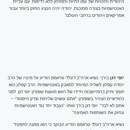
היהודית ולזכויות של עמו לחיות ולפולחן ללא רדיפות. עם עליית
האנטישמיות בצורה מסוכנת, יהודה יהיה הנציג החזק ביותר עבור
אמריקאים ויהודים ברחבי העולם".
יוסי דגן
בירך: נשיא ארה"ב דונלד טראמפ הודיע על מינויו של הרב
יהודה קפלון לשליח המיוחד למאבק באנטישמיות. הרב קפלון הוא
תומך ותיק בהתיישבות וידידו של ראש מועצת שומרון יוסי דגן. לפני
כחודשיים הצהיר בשומרון: "אתם עושים שליחות וצדק היסטורי –
אתם לא לבד". יוסי דגן בירך אותו: "נעבוד יחד נגד האנטישמיות
ונחזק את השותפות האמיצה"
נשיא ארה"ב דונלד טראמפ הודיע הבוקר כי הוא ממנה לתפקיד