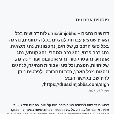
פוסטים אחרונים
דרושים נהגים – drussimjobbs לוח דרושים בכל
הארץ שמציע עבודות לנהגים בכל התחומים, נהיגה
בכל סוגי הרכבים, שליחים, נהג מונית, נהג משאית,
נהג רכב פרטי, נהג רכב מסחרי, נהג קטנוע, נהג
אופנוע, נהג טרקטור, נהגי אוטובוס ועוד – נהיגה,
שליחויות, הפצה, וכל סוגי עבודות הנהיגה, לנהגים
ונהגות מכל הארץ, רכב ותחבורה , לפרטים ניתן
להירשם בקישור הבא:
https://drussimjobbs.com/sign/
אפריל 25, 2026
דרושים דרושות לעבודה בשירות לקוחות קל ונוח, בתחום היד 2 – יד
שניה, מדובר על עבודה של שעות ספורות ביום, שעות גמישות – בבוקר