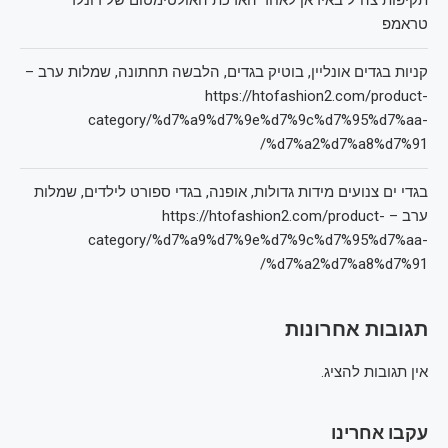
תקיפות צה"ל באיראן לאחר הארכת האולטימטום של דונלד
טראמפ
קניות בגדים אונליין, בוטיק בגדים, הלבשה תחתונה, שמלות ערב –
https://htofashion2.com/product-
category/%d7%a9%d7%9e%d7%9c%d7%95%d7%aa-
%d7%a2%d7%a8%d7%91/
בגדי ים צנועים מידות גדולות, אופנה, בגדי ספורט לילדים, שמלות
ערב – https://htofashion2.com/product-
category/%d7%a9%d7%9e%d7%9c%d7%95%d7%aa-
%d7%a2%d7%a8%d7%91/
תגובות אחרונות
אין תגובות להציג.
עקבו אחרינו