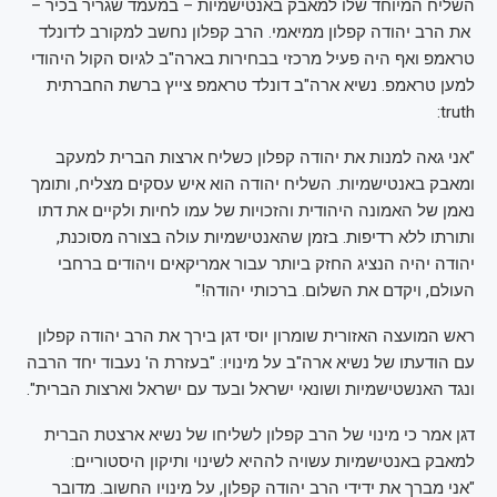
השליח המיוחד שלו למאבק באנטישמיות – במעמד שגריר בכיר –
את הרב יהודה קפלון ממיאמי. הרב קפלון נחשב למקורב לדונלד
טראמפ ואף היה פעיל מרכזי בבחירות בארה"ב לגיוס הקול היהודי
למען טראמפ. נשיא ארה"ב דונלד טראמפ צייץ ברשת החברתית
truth:
"אני גאה למנות את יהודה קפלון כשליח ארצות הברית למעקב
ומאבק באנטישמיות. השליח יהודה הוא איש עסקים מצליח, ותומך
נאמן של האמונה היהודית והזכויות של עמו לחיות ולקיים את דתו
ותורתו ללא רדיפות. בזמן שהאנטישמיות עולה בצורה מסוכנת,
יהודה יהיה הנציג החזק ביותר עבור אמריקאים ויהודים ברחבי
העולם, ויקדם את השלום. ברכותי יהודה!"
ראש המועצה האזורית שומרון יוסי דגן בירך את הרב יהודה קפלון
עם הודעתו של נשיא ארה"ב על מינויו: "בעזרת ה' נעבוד יחד הרבה
ונגד האנשטישמיות ושונאי ישראל ובעד עם ישראל וארצות הברית".
דגן אמר כי מינוי של הרב קפלון לשליחו של נשיא ארצטת הברית
למאבק באנטישמיות עשויה לההיא לשינוי ותיקון היסטוריים:
"אני מברך את ידידי הרב יהודה קפלון, על מינויו החשוב. מדובר