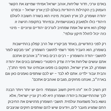
באדם ערכי, חדור שליחות, אוהב ישראל אמיתי שמייצג את הקשר
העמוק בין הקהילות היהודיות בעולם לבין ארץ ישראל – ובפרט
יהודה ושומרון, לב ארץ האבות. מינויו הוא בשורה חשובה לעולם
היהודי כולו ולמאבק באנטישמיות, ובמיוחד בתקופה רגישה זו.
קפלון הוא איש של אמת שמחויב לערכים יהודיים וציוניים – מינוי
כזה יכול לחולל תיקון עולמי".
רק לפני כחודשיים, באחד מביקוריו של הרב קפלון בהתיישבות
בשומרון, הוא העביר מסר רשמי לתושבי השומרון: "‏אני מבקש לומר
לתושבי יהודה והשומרון – רבים רבים בארה״ב אוהבים אתכם.
אתם עושים שליחות אדירה וצדק היסטורי כשאתם בונים את יהודה
ושומרון, לב ארץ ישראל, המקום בו פסעו אבותינו עוד מימי התנ"ך,
והבית עבור ילדינו. אתם לא לבד – יש לכם שותפים נאמנים כאן וגם
בארה״ב, ואנחנו מחזקים, מגבים ואוהבים אתכם".
דגן השיב לו אז: "זהו חיזוק חשוב ועוצמתי. היום יש יותר ויותר הבנה
לכך שההתיישבות ביהודה ושומרון היא לא רק עניין ישראלי, אלא
נושא בעל משמעות עולמית. תושבי השומרון מרגישים את החיבוק
החם שמגיע מעבר לים, ויודעים שיש להם שותפים חזקים שניצבים