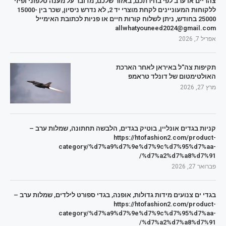
צהריים או ערב לפי בחירתכם, באזור שלכם, מדובר על מענה טלפוני ופיזי
ללקוחות המעוניינים לקחת מוצרי יד 2, לא נדרש ניסיון, שכר בין 15000-
25000 בחודש, ניתן לשלוח קורות חיים או פניות לכתובת האימייל
allwhatyouneed2024@gmail.com
אפריל 7, 2026
תקיפות צה"ל באיראן לאחר הארכת
האולטימטום של דונלד טראמפ
מרץ 27, 2026
קניות בגדים אונליין, בוטיק בגדים, הלבשה תחתונה, שמלות ערב –
https://htofashion2.com/product-
category/%d7%a9%d7%9e%d7%9c%d7%95%d7%aa-
%d7%a2%d7%a8%d7%91/
פברואר 27, 2026
בגדי ים צנועים מידות גדולות, אופנה, בגדי ספורט לילדים, שמלות ערב –
https://htofashion2.com/product-
category/%d7%a9%d7%9e%d7%9c%d7%95%d7%aa-
%d7%a2%d7%a8%d7%91/