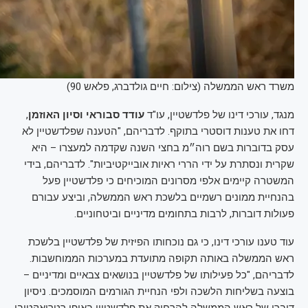
משרד ראש הממשלה (צילום: חיים גולדברג, פלאש 90)
מנגד, עורכי דינו של פלדשטיין, עו"ד
עודד סבוראי וסיון האוזמן
,
דחו את טענות דוסטרי בתוקף. לדבריהם, "הטענה שפלדשטיין לא
עסק בדוברות בשם רוה״מ בחצי השנה שקדמה למעצרו – היא
שקרית ונסתרת על ידי הררי ראיות אובייקטיביות". לדבריהם, בידי
המשטרה קיימים אלפי מסרונים המוכיחים כי פלדשטיין פעל
בהנחיית ממונים רשמיים בלשכת ראש הממשלה, וביצע עבורם
פעולות דוברות, לרבות בתחומים מדיניים וביטחוניים.
עוד טענו עורכי דינו, כי גם נוכחותו הפיזית של פלדשטיין בלשכת
ראש הממשלה באותה תקופה מתועדת במערכות הממוחשבות.
לדבריהם, "כל פעילותו של פלדשטיין בנושאים צבאיים ומדיניים –
בוצעה בשליחות הלשכה ולפי הנחיית הגורמים המוסמכים. ניסיון