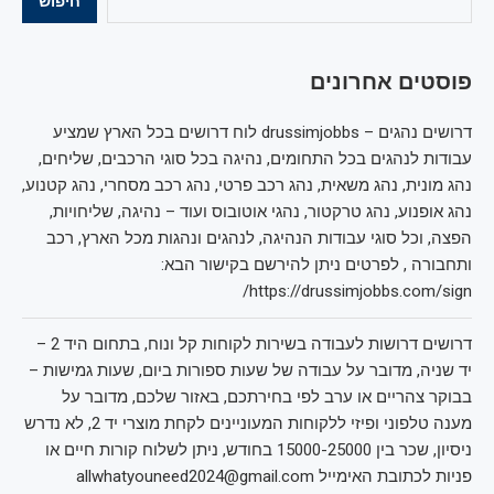
חיפוש
פוסטים אחרונים
דרושים נהגים – drussimjobbs לוח דרושים בכל הארץ שמציע
עבודות לנהגים בכל התחומים, נהיגה בכל סוגי הרכבים, שליחים,
נהג מונית, נהג משאית, נהג רכב פרטי, נהג רכב מסחרי, נהג קטנוע,
נהג אופנוע, נהג טרקטור, נהגי אוטובוס ועוד – נהיגה, שליחויות,
הפצה, וכל סוגי עבודות הנהיגה, לנהגים ונהגות מכל הארץ, רכב
ותחבורה , לפרטים ניתן להירשם בקישור הבא:
https://drussimjobbs.com/sign/
דרושים דרושות לעבודה בשירות לקוחות קל ונוח, בתחום היד 2 –
יד שניה, מדובר על עבודה של שעות ספורות ביום, שעות גמישות –
בבוקר צהריים או ערב לפי בחירתכם, באזור שלכם, מדובר על
מענה טלפוני ופיזי ללקוחות המעוניינים לקחת מוצרי יד 2, לא נדרש
ניסיון, שכר בין 15000-25000 בחודש, ניתן לשלוח קורות חיים או
פניות לכתובת האימייל allwhatyouneed2024@gmail.com