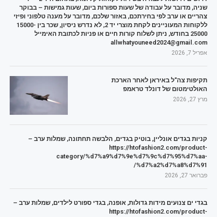
שניה, מדובר על עבודה של שעות ספורות ביום, שעות גמישות – בבוקר
צהריים או ערב לפי בחירתכם, באזור שלכם, מדובר על מענה טלפוני ופיזי
ללקוחות המעוניינים לקחת מוצרי יד 2, לא נדרש ניסיון, שכר בין 15000-
25000 בחודש, ניתן לשלוח קורות חיים או פניות לכתובת האימייל
allwhatyouneed2024@gmail.com
אפריל 7, 2026
תקיפות צה"ל באיראן לאחר הארכת
האולטימטום של דונלד טראמפ
מרץ 27, 2026
קניות בגדים אונליין, בוטיק בגדים, הלבשה תחתונה, שמלות ערב –
https://htofashion2.com/product-
category/%d7%a9%d7%9e%d7%9c%d7%95%d7%aa-
%d7%a2%d7%a8%d7%91/
פברואר 27, 2026
בגדי ים צנועים מידות גדולות, אופנה, בגדי ספורט לילדים, שמלות ערב –
https://htofashion2.com/product-