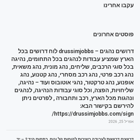
עקבו אחרינו
פוסטים אחרונים
דרושים נהגים – drussimjobbs לוח דרושים בכל
הארץ שמציע עבודות לנהגים בכל התחומים, נהיגה
בכל סוגי הרכבים, שליחים, נהג מונית, נהג משאית,
נהג רכב פרטי, נהג רכב מסחרי, נהג קטנוע, נהג
אופנוע, נהג טרקטור, נהגי אוטובוס ועוד – נהיגה,
שליחויות, הפצה, וכל סוגי עבודות הנהיגה, לנהגים
ונהגות מכל הארץ, רכב ותחבורה , לפרטים ניתן
להירשם בקישור הבא:
https://drussimjobbs.com/sign/
אפריל 25, 2026
דרושים דרושות לעבודה בשירות לקוחות קל ונוח, בתחום היד 2 – יד