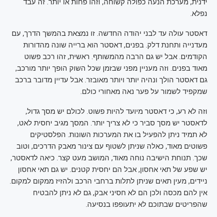
ידנית, מערכת הנעה כפולה קשוחה, וזהו פחות או יותר. זה עבד
נפלא.
דאסטר עולה עד לבני יהודה החדשה. זו נמצאת בהמשך הדרך, עם
מעדנייה ותחנת דלק. בפנים, דאסטר הוא ברייה שונה מהדורות
הקודמים. אבל יש גם הרבה מהמשותף. ראשית, זהו רכב פשוט
מאוד בפנים. וזה מעניין מפני שבזמן שכל השוק הופך יותר מורכב,
גם דאסטר הולך ונהיה יותר ויותר מאובזר. אבל עדיין מדובר ברכב
שמקפיד לשמור על פער נאה מאחורי כולם.
וזה לא רע, כי דאסטר מיועד להיות פשוט. לכולם יש מסך גדול,
לדאסטר יש מסך סביר כי לא צריך יותר. המסך מגיב יחסית לאט,
לא תמיד ניתן להפעיל בו את המערכות השונות. הפלסטיקים
פשוטים מאוד, כאלה שניתן לשטוף עם צינור מאבק הדרכים, וטוב
שכך. תנוחת הישיבה נוחה מאוד, המושב מעט קצר. כיאה לדאסטר,
יש שפע של תאי אחסון, אבל הם יחסית קטנים. יש גם תאי אחסון
ניידים, מעין תאים שניתן לתלות ברחבי הרכב ולהזיז ממקום למקום.
אין להם מכסה ולכן הם לא חסיני אבק, גם לא ניתן להבטיח
שהפריטים שבתוכם לא יתעופפו בנסיעה.