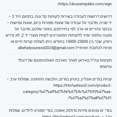
https://drussimjobbs.com/sign/
דרושים דרושות לעבודה בשירות לקוחות קל ונוח, בתחום היד 2 –
יד שניה, מדובר על עבודה של שעות ספורות ביום, שעות גמישות –
בבוקר צהריים או ערב לפי בחירתכם, באזור שלכם, מדובר על
מענה טלפוני ופיזי ללקוחות המעוניינים לקחת מוצרי יד 2, לא נדרש
ניסיון, שכר בין 15000-25000 בחודש, ניתן לשלוח קורות חיים או
פניות לכתובת האימייל allwhatyouneed2024@gmail.com
תקיפות צה"ל באיראן לאחר הארכת האולטימטום של דונלד
טראמפ
קניות בגדים אונליין, בוטיק בגדים, הלבשה תחתונה, שמלות ערב –
https://htofashion2.com/product-
category/%d7%a9%d7%9e%d7%9c%d7%95%d7%aa-
%d7%a2%d7%a8%d7%91/
בגדי ים צנועים מידות גדולות, אופנה, בגדי ספורט לילדים, שמלות
ערב – https://htofashion2.com/product-