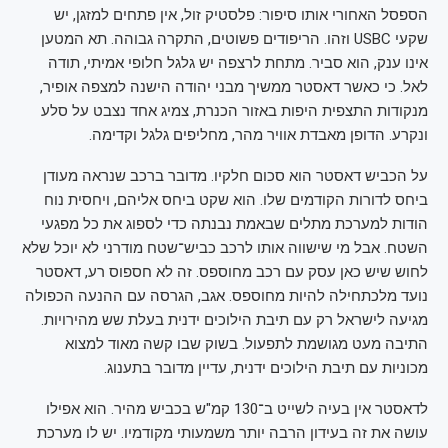
הספסל האחורי אותו סיפור: פלסטיק זול, אין פתחים למזגן, יש
שקעי USBC וזהו. הריפודים פשוטים, התקרה גבוהה. תא המטען
אינו ענק, הוא סביר. מתחת לרצפה יש גלגל חלופי אמיתי, תודה
לאל. כי כאשר דאסטר ממשיך מבני יהודה הישנה למצפה אופיר,
מנקודות התצפית היפות באזור הכנרת, צמיג אחד נצבט על סלע
ונקרע. הדופן מאבדת אוויר מהר, מחליפים גלגל וקדימה.
על הכביש דאסטר הוא סכום חלקיו. מדובר ברכב שנראה מעודן
ביחס לדורות הקודמים שלו. הוא שקט ביחס אליהם, ויחסית נוח
הודות למערכת מתלים שבאמת נבנתה כדי לספוג את כל מפגעי
השטח. אבל מי שישווה אותו לרכב כביש־שטח מודרני לא יוכל שלא
לחוש שיש כאן עסק עם רכב מחוספס. זה לא חספוס רע, דאסטר
נועד מלכתחילה להיות מחוספס. אגב, הגרסה עם ההנעה הכפולה
מגיעה לישראל רק עם תיבת הילוכים ידנית בעלת שש מהירויות.
התיבה מעט מגושמת לתפעול. בשוק שבו קשה מאוד למצוא
מכוניות עם תיבת הילוכים ידנית, עדיין מדובר בתענוג.
לדאסטר אין בעיה לשייט ב־130 קמ"ש בכביש מהיר. הוא אפילו
עושה את זה בעידון הרבה יותר משמעותי מקודמיו. יש לו מערכת