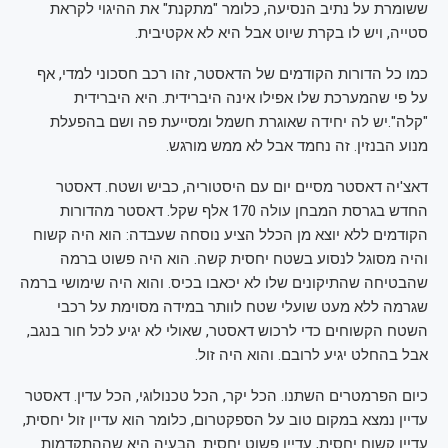
ששומרת על נתיב הנסיעה, כלומר "מתקנת" את ההיגוי לקראת
סטייה, ויש לו בקרת שיוט אבל היא לא אקטיבית.
כמו כל הדורות הקודמים של הדאסטר, זהו רכב חסכוני למדי, אף
על פי שהמערכת שלו אפילו אינה היברידית. היא היברידית
"קלה".יש לה יחידה שאוגרת חשמל ומסייעת פה ושם בהפעלת
מנוע הבנזין. זה נחמד אבל לא ממש מורגש.
דאצ'יה דאסטר מסיים יום עם היסטוריה, כביש ושטח. דאסטר
החדש בגרסת המבחן עולה 170 אלף שקל. דאסטר מהדורות
הקודמים ללא יוצא מן הכלל הציע נוסחה שעבדה: הוא היה קשוח
והיה מסוגל לנסוע בשטח יחסית קשה. הוא היה פשוט ברמה
שהבטיחה שהתיקונים שלו לא יכאבו בכיס. והוא היה שימושי ברמה
שגרמה ללא מעט שועלי שטח לוותר במידה מסוימת על רכבי
השטח הקשוחים כדי לרכוש דאסטר, שאולי לא יגיע לכל חור בנגב,
אבל בהחלט יגיע לרובם. והוא היה זול.
כיום הפרמטרים השתנו. הכל יקר, הכל טכנולוגי, הכל עדין. דאסטר
עדיין נמצא במקום טוב על הספקטרום, כלומר הוא עדיין זול יחסית,
עדיין קשוח יחסית, עדיין פשוט יחסית. הבעיה היא שההתקדמות