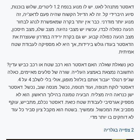
דאסטר מתנהל לאט. יש לו מנוע בנפח 1.2 ליטרים, שלוש בוכנות,
סיוע היברידי קל. זה לא הדיזל הקשוח שהיה פעם לדאצ'יה, זה
מנוע יותר מודרני. כבר אין יותר בקרה שמאפשרת לנהג לבחור
הנעה כפולה לבדו, עכשיו יש מצבי נהיגה. מצב שלג, מצב חיסכון,
מצב הנעה כפולה קבוע. יש גם בקרת ירידה במדרון שעוצרת את
הדאסטר בעודו גולש בירידות, אך היא לא מספיקה לעבודת שטח
אמיתית.
כאן נשאלת שאלה: האם דאסטר הוא רכב שטח או רכב כביש עדין?
התשובה נמצאת באמצע העלייה. שורה של סלעים מאיימים, כאלה
שג'יפ רנגלר יעבור אותם בזלזול מופגן, אולי בלי לשלב 4 על 4.
דאסטר לוקח תנופה, ועוד תנופה, נכשל. מנסה שוב, נכשל. דאסטר
ישן כנראה היה מצליח. הבעיה טמונה בהילוך הראשון. הוא לא
מספיק אגרסיבי לעבודת שטח כזאת. דאסטר נכלם, מתבייש, עוקף
מסביב את המכשול. וממשיך. בשטח הוא מקבל ציון סביר כל עוד
לא דוחקים בו יותר מדי.
2
צפייה בגלריה