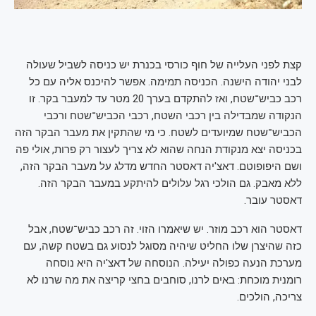
קצת לפני העלייה של חוף כורסי בכנרת יש כניסה לשביל שעולה
לבני יהודה הישנה. הכניסה תמימה. אפשר להיכנס אליה עם כל
רכב כביש־שטח, ואז להתקדם בערך 20 מטר עד למעבר בקר. זו
הנקודה שמבדילה בין רכבי השטח, רכבי הכביש־שטח ורכבי
הכביש־שטח שמיועדים לשטח. כי מי שהתקין את מעבר הבקר הזה
בכניסה יצא מנקודת הנחה שהוא לא צריך לעצור רק פרות, אולי פה
ושם היפופוטם. דאצ'יה דאסטר החדש מדלג על מעבר הבקר הזה,
ללא מאבק. גם הולכי רגל עלולים להיתקע במעבר הבקר הזה.
דאסטר עובר.
דאסטר הוא רכב מוזר. יש שיאמרו הזוי. זה רכב כביש־שטח, אבל
כזה שהיצרן שלו החליט שיהיה מסוגל לנסוע גם בשטח קשה, עם
מערכת הנעה כפולה יעילה. הנוסחה של דאצ'יה היא נוסחה
רומנית מוכחת: באים לרנו, סוחבים בחצי קריצה את מה שרנו לא
צריכה, הולכים.