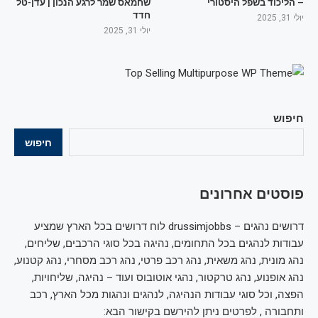
– הליכוד בשפל היסטורי
שחמאס שמר לרגע הנכון | עדן-טל
חדד
יולי 31, 2025
יולי 31, 2025
חיפוש
חיפוש
פוסטים אחרונים
דרושים נהגים – drussimjobbs לוח דרושים בכל הארץ שמציע
עבודות לנהגים בכל התחומים, נהיגה בכל סוגי הרכבים, שליחים,
נהג מונית, נהג משאית, נהג רכב פרטי, נהג רכב מסחרי, נהג קטנוע,
נהג אופנוע, נהג טרקטור, נהגי אוטובוס ועוד – נהיגה, שליחויות,
הפצה, וכל סוגי עבודות הנהיגה, לנהגים ונהגות מכל הארץ, רכב
ותחבורה , לפרטים ניתן להירשם בקישור הבא: