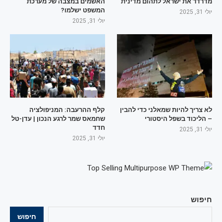
מדרדר את ישראל לתהום מדינית
האשמים במצבה של מערכת
המשפט ישלמו?
יולי 31, 2025
יולי 31, 2025
לא צריך להיות שמאלני כדי להבין
קלף ההרעבה: המניפולציה
– הליכוד בשפל היסטורי
שחמאס שמר לרגע הנכון | עדן-טל
חדד
יולי 31, 2025
יולי 31, 2025
חיפוש
חיפוש