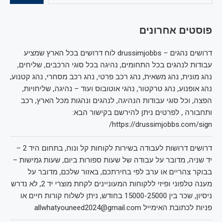
פוסטים אחרונים
דרושים נהגים – drussimjobbs לוח דרושים בכל הארץ שמציע
עבודות לנהגים בכל התחומים, נהיגה בכל סוגי הרכבים, שליחים,
נהג מונית, נהג משאית, נהג רכב פרטי, נהג רכב מסחרי, נהג קטנוע,
נהג אופנוע, נהג טרקטור, נהגי אוטובוס ועוד – נהיגה, שליחויות,
הפצה, וכל סוגי עבודות הנהיגה, לנהגים ונהגות מכל הארץ, רכב
ותחבורה , לפרטים ניתן להירשם בקישור הבא:
https://drussimjobbs.com/sign/
דרושים דרושות לעבודה בשירות לקוחות קל ונוח, בתחום היד 2 –
יד שניה, מדובר על עבודה של שעות ספורות ביום, שעות גמישות –
בבוקר צהריים או ערב לפי בחירתכם, באזור שלכם, מדובר על
מענה טלפוני ופיזי ללקוחות המעוניינים לקחת מוצרי יד 2, לא נדרש
ניסיון, שכר בין 15000-25000 בחודש, ניתן לשלוח קורות חיים או
פניות לכתובת האימייל allwhatyouneed2024@gmail.com