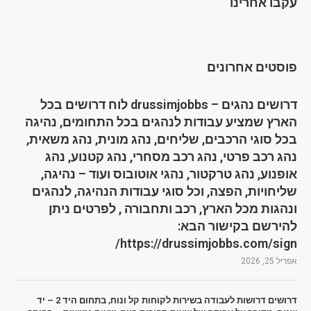
עקבו אחרינו
פוסטים אחרונים
דרושים נהגים – drussimjobbs לוח דרושים בכל
הארץ שמציע עבודות לנהגים בכל התחומים, נהיגה
בכל סוגי הרכבים, שליחים, נהג מונית, נהג משאית,
נהג רכב פרטי, נהג רכב מסחרי, נהג קטנוע, נהג
אופנוע, נהג טרקטור, נהגי אוטובוס ועוד – נהיגה,
שליחויות, הפצה, וכל סוגי עבודות הנהיגה, לנהגים
ונהגות מכל הארץ, רכב ותחבורה , לפרטים ניתן
להירשם בקישור הבא:
https://drussimjobbs.com/sign/
אפריל 25, 2026
דרושים דרושות לעבודה בשירות לקוחות קל ונוח, בתחום היד 2 – יד