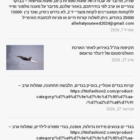
שניה, מדובר על עבודה של שעות ספורות ביום, שעות גמישות – בבוקר
צהריים או ערב לפי בחירתכם, באזור שלכם, מדובר על מענה טלפוני ופיזי
ללקוחות המעוניינים לקחת מוצרי יד 2, לא נדרש ניסיון, שכר בין 15000-
25000 בחודש, ניתן לשלוח קורות חיים או פניות לכתובת האימייל
allwhatyouneed2024@gmail.com
אפריל 7, 2026
תקיפות צה"ל באיראן לאחר הארכת
האולטימטום של דונלד טראמפ
מרץ 27, 2026
קניות בגדים אונליין, בוטיק בגדים, הלבשה תחתונה, שמלות ערב –
https://htofashion2.com/product-
category/%d7%a9%d7%9e%d7%9c%d7%95%d7%aa-
%d7%a2%d7%a8%d7%91/
פברואר 27, 2026
בגדי ים צנועים מידות גדולות, אופנה, בגדי ספורט לילדים, שמלות ערב –
https://htofashion2.com/product-
category/%d7%a9%d7%9e%d7%9c%d7%95%d7%aa-