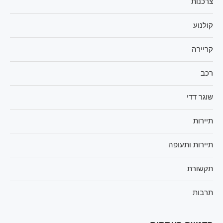
צרכנות
קולנוע
קריירה
רכב
שוגר דדי
תיירות
תיירות ותעופה
תקשורת
תרבות