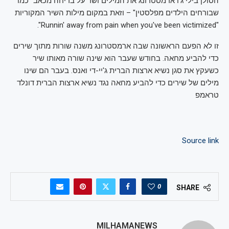
הסולן בילי ג'ו ארמסטרונג את המילים ושר על בריחה מכאב "כמו
שבורחים הילדים מפלסטין" – וזאת במקום מילות השיר המקוריות
"Runnin' away from pain when you've been victimized".
זו לא הפעם הראשונה שבה ארמסטרונג משנה שורות מתוך שירים
כדי להביע מחאה. בחודש שעבר הוא שינה שורה מאותו שיר
כשעקץ את סגן נשיא ארצות הברית ג'יי-די ואנס. בעבר הם שינו
מילים של שירים כדי להביע מחאה נגד נשיא ארצות הברית דונלד
טראמפ
Source link
0
SHARE
MILHAMANEWS