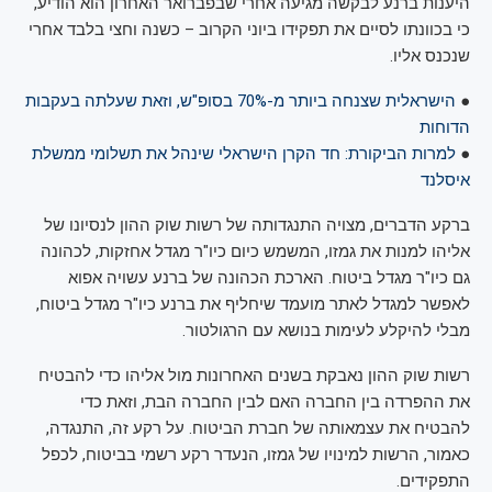
היענות ברנע לבקשה מגיעה אחרי שבפברואר האחרון הוא הודיע,
כי בכוונתו לסיים את תפקידו ביוני הקרוב – כשנה וחצי בלבד אחרי
שנכנס אליו.
●
הישראלית שצנחה ביותר מ-70% בסופ"ש, וזאת שעלתה בעקבות
הדוחות
●
למרות הביקורת: חד הקרן הישראלי שינהל את תשלומי ממשלת
איסלנד
ברקע הדברים, מצויה התנגדותה של רשות שוק ההון לנסיונו של
אליהו למנות את גמזו, המשמש כיום כיו"ר מגדל אחזקות, לכהונה
גם כיו"ר מגדל ביטוח. הארכת הכהונה של ברנע עשויה אפוא
לאפשר למגדל לאתר מועמד שיחליף את ברנע כיו"ר מגדל ביטוח,
מבלי להיקלע לעימות בנושא עם הרגולטור.
רשות שוק ההון נאבקת בשנים האחרונות מול אליהו כדי להבטיח
את ההפרדה בין החברה האם לבין החברה הבת, וזאת כדי
להבטיח את עצמאותה של חברת הביטוח. על רקע זה, התנגדה,
כאמור, הרשות למינויו של גמזו, הנעדר רקע רשמי בביטוח, לכפל
התפקידים.