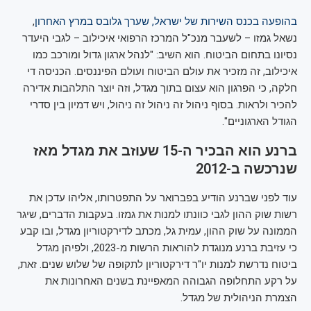
בהופעה בכנס השירות של ישראל, שערך גלובס במרץ האחרון
,
נשאל גמזו – לשעבר מנכ"ל המרכז הרפואי איכילוב – לגבי היעדר
נסיונו בתחום הביטוח. הוא השיב: "לנהל ארגון גדול ומורכב כמו
איכילוב, זה מזכיר את עולם הביטוח ועולם הפיננסים. הכניסה די
חלקה, כי הפרגון הוא עצום בתוך מגדל, וזה יוצר התלהבות אדירה
להכיר ולראות. בסוף ניהול זה ניהול זה ניהול, ויש דמיון בין סדרי
הגודל הארגוניים".
ברנע הוא הבכיר ה-15 שעוזב את מגדל מאז
שנרכשה ב-2012
עוד לפני שברנע הודיע בפברואר על התפטרותו, אליהו עדכן את
רשות שוק ההון לגבי כוונתו למנות את גמזו. בעקבות הדברים, שיגר
הממונה על שוק ההון, עמית גל, מכתב לדירקטוריון מגדל, ובו קבע
כי עזיבת ברנע מנוגדת להוראות הרשות מ-2023, ולפיהן מגדל
ביטוח נדרשת למנות יו"ר דירקטוריון לתקופה של שלוש שנים. זאת,
על רקע התחלופה הגבוהה המאפיינת בשנים האחרונות את
הצמרת הניהולית של מגדל.