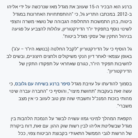
ברנע הוא הבכיר ה-15 שעוזב את מגדל מאז שנרכשה על ידי אליהו
ב-2012. במכתבו התריע גל, כי "ההתפתחויות האחרונות במגדל
ביטוח, בהן התמשכות התחלופה הגבוהה של נושאי משרה והצפי
לשינוי נוסף בתפקיד יו"ר הדירקטוריון, עלולות להצביע על פגיעה
בניהול התקין של עסקי מגדל ביטוח".
גל הוסיף כי על הדירקטוריון "לקבל החלטה (בנושא היו"ר – ע'ג')
באופן עצמאי לאחר דיון הנקי משיקולים ולחצים חיצוניים, ובשים לב
לחשיבות תפקיד היו"ר, כגורם שאחראי על תפקודו התקין של
הדירקטוריון".
בסמוך להודעתו על עזיבת מגדל
סיפר ברנע בשיחה עם גלובס
, כי
עשה זאת בעקבות "תחושת מיצוי", והוסיף כי "החברה עברה שינוי
מהותי בזכות המנכ"ל וחשבתי שזה זמן טוב לעזוב כי אין מצב
משברי".
הקפאת המהלך למינוי גמזו עשויה לבשר על הנמכת הלהבות בין
מגדל שבשליטת אליהו לבין רשות שוק ההון. עם זאת, דוח ביקורת
של הרשות לגבי הממשל התאגידי בקבוצת הביטוח צפוי, ככל