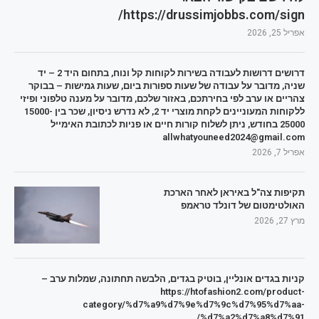
https://drussimjobbs.com/sign/
אפריל 25, 2026
דרושים דרושות לעבודה בשירות לקוחות קל ונוח, בתחום היד 2 – יד
שניה, מדובר על עבודה של שעות ספורות ביום, שעות גמישות – בבוקר
צהריים או ערב לפי בחירתכם, באזור שלכם, מדובר על מענה טלפוני ופיזי
ללקוחות המעוניינים לקחת מוצרי יד 2, לא נדרש ניסיון, שכר בין 15000-
25000 בחודש, ניתן לשלוח קורות חיים או פניות לכתובת האימייל
allwhatyouneed2024@gmail.com
אפריל 7, 2026
תקיפות צה"ל באיראן לאחר הארכת
האולטימטום של דונלד טראמפ
מרץ 27, 2026
קניות בגדים אונליין, בוטיק בגדים, הלבשה תחתונה, שמלות ערב –
https://htofashion2.com/product-
category/%d7%a9%d7%9e%d7%9c%d7%95%d7%aa-
%d7%a2%d7%a8%d7%91/