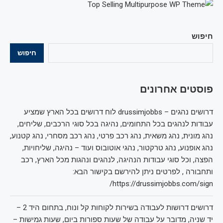
חיפוש
חיפוש
פוסטים אחרונים
דרושים נהגים – drussimjobbs לוח דרושים בכל הארץ שמציע
עבודות לנהגים בכל התחומים, נהיגה בכל סוגי הרכבים, שליחים,
נהג מונית, נהג משאית, נהג רכב פרטי, נהג רכב מסחרי, נהג קטנוע,
נהג אופנוע, נהג טרקטור, נהגי אוטובוס ועוד – נהיגה, שליחויות,
הפצה, וכל סוגי עבודות הנהיגה, לנהגים ונהגות מכל הארץ, רכב
ותחבורה , לפרטים ניתן להירשם בקישור הבא:
https://drussimjobbs.com/sign/
דרושים דרושות לעבודה בשירות לקוחות קל ונוח, בתחום היד 2 –
יד שניה, מדובר על עבודה של שעות ספורות ביום, שעות גמישות –