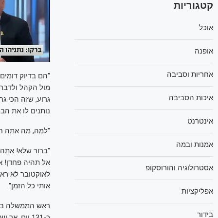
קטגוריות
אוכל
אופנה
אחריות וסביבה
"הם בדיוק דומים!
מול הקהל ולדבר,
איכות הסביבה
גרוע, שזה הכי ג
נותנים לו את הב
אינטרנט
"למה, מה אתה ח
אמנות ובמה
"ברור שלא! אתה 
אל תהיה פחדן! אל
אסטרולוגיה והורוסקופ
לאוקטובר לא ראית
אותי כל הזמן".
אפליקציות
ראש הממשלה בנימ
בידור
כ-131 יום,