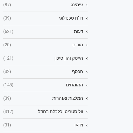
גיימינג
(87)
דו"ח טכנולוגי
(39)
דעות
(621)
הורים
(20)
הייטק והון סיכון
(121)
הכסף
(32)
המומחים
(148)
המלצות ואזהרות
(39)
וול סטריט וכלכלה בחו"ל
(312)
וידאו
(31)