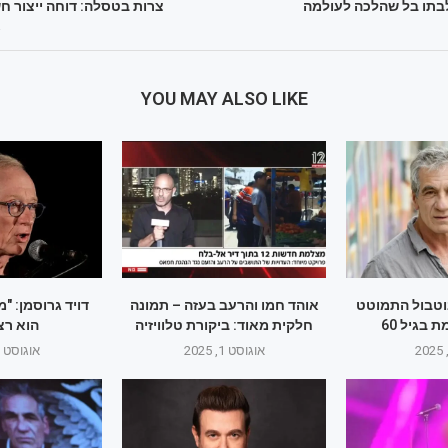
לבתו בל שהלכה לעולמה
צרות בטסלה: דוחה ייצור ח
א
YOU MAY ALSO LIKE
וטבול התמוטט
אוהד חמו והרעב בעזה – תמונה
דויד גרוסמן: "
 בגיל 60
חלקית מאוד: ביקורת טלוויזיה
הוא רצ
אוגוסט 1, 2025
אוגוסט 1, 2025