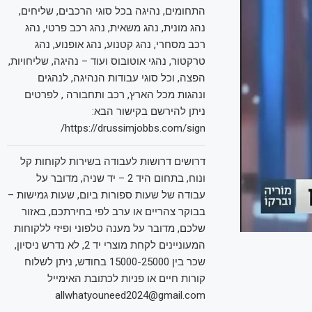
התחומים, נהיגה בכל סוגי הרכבים, שליחים,
נהג מונית, נהג משאית, נהג רכב פרטי, נהג
רכב מסחרי, נהג קטנוע, נהג אופנוע, נהג
טרקטור, נהגי אוטובוס ועוד – נהיגה, שליחויות,
הפצה, וכל סוגי עבודות הנהיגה, לנהגים
ונהגות מכל הארץ, רכב ותחבורה , לפרטים
ניתן להירשם בקישור הבא:
https://drussimjobbs.com/sign/
דרושים דרושות לעבודה בשירות לקוחות קל
ונוח, בתחום היד 2 – יד שניה, מדובר על
עבודה של שעות ספורות ביום, שעות גמישות –
בבוקר צהריים או ערב לפי בחירתכם, באזור
שלכם, מדובר על מענה טלפוני ופיזי ללקוחות
המעוניינים לקחת מוצרי יד 2, לא נדרש ניסיון,
שכר בין 15000-25000 בחודש, ניתן לשלוח
קורות חיים או פניות לכתובת האימייל
allwhatyouneed2024@gmail.com