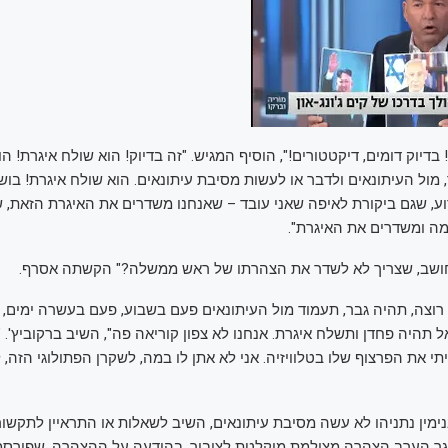
 בדיוק דומים, דיקטטורים!", הוסיף המגיש. "זה בדיוק! הוא שולח איגרת! הו
 מול העיתונאים ולדבר או לעשות מסיבת עיתונאים. הוא שולח איגרת! בוש
רוע, שגם ביקורת לאיפה שאני עובד – שאנחנו משדרים את האיגרת הזאת, 
מה ומשדרים את האיגרת".
ושב, שצריך לא לשדר את הצהרתו של ראש ממשלה?" הקשתה אסרף.
רוצה, תהיה גבר, תעמוד מול העיתונאים פעם בשבוע, פעם בעשרה ימים, 
 תהיה פחדן ותשלח איגרת. אנחנו לא צפון קוריאה פה", השיב ברקוביץ'. 
י את הפרצוף שלו בטלוויזיה. אני לא אתן לו במה, לשקרן הפתולוגי הזה,
ין נתניהו לא עשה מסיבת עיתונאים, השיב לשאלות או התראיין לתקשו
 אך ישגר הערב הצהרה מצולמת מוקלטת לציבור. בהודעה על ההצהרה, שפורס