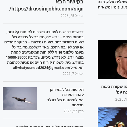
בקישור הבא:
שמלית זולה, רכב
וטונומי ומשאית
https://drussimjobbs.com/sign/
אפריל 25, 2026
דרושים דרושות לעבודה בשירות לקוחות קל ונוח,
בתחום היד 2 – יד שניה, מדובר על עבודה של
שעות ספורות ביום, שעות גמישות – בבוקר צהריים
או ערב לפי בחירתכם, באזור שלכם, מדובר על
מענה טלפוני ופיזי ללקוחות המעוניינים לקחת
מוצרי יד 2, לא נדרש ניסיון, שכר בין 15000-25000
בחודש, ניתן לשלוח קורות חיים או פניות לכתובת
האימייל allwhatyouneed2024@gmail.com
אפריל 7, 2026
מה שקורה בעזה
תקיפות צה"ל באיראן
ח עם"
לאחר הארכת
האולטימטום של דונלד
טראמפ
מרץ 27, 2026