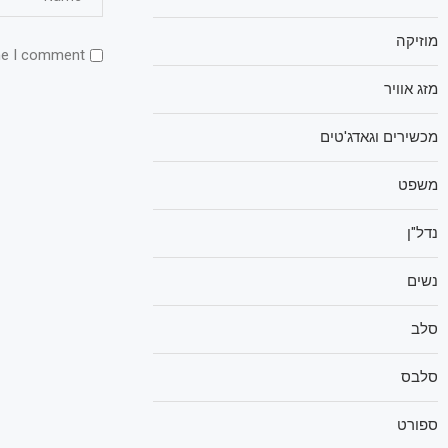
מוזיקה
me I comment.
מזג אוויר
מכשירים וגאדג'טים
משפט
נדל"ן
נשים
סלב
סלבס
ספורט