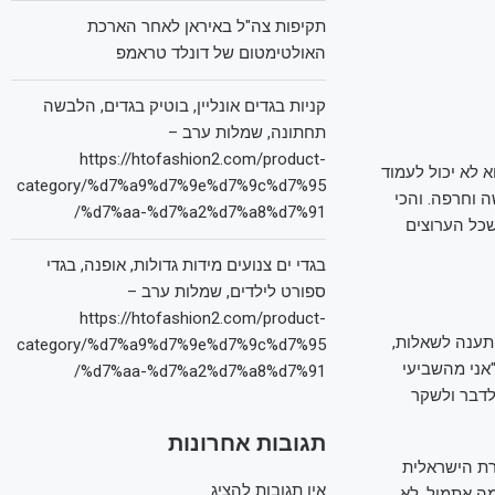
תקיפות צה"ל באיראן לאחר הארכת
האולטימטום של דונלד טראמפ
קניות בגדים אונליין, בוטיק בגדים, הלבשה
תחתונה, שמלות ערב –
https://htofashion2.com/product-
א לא יכול לעמוד
category/%d7%a9%d7%9e%d7%9c%d7%95
ה וחרפה. והכי
%d7%aa-%d7%a2%d7%a8%d7%91/
שכל הערוצים
בגדי ים צנועים מידות גדולות, אופנה, בגדי
ספורט לילדים, שמלות ערב –
https://htofashion2.com/product-
תענה לשאלות,
category/%d7%a9%d7%9e%d7%9c%d7%95
"אני מהשביעי
%d7%aa-%d7%a2%d7%a8%d7%91/
 לדבר ולשקר
תגובות אחרונות
רת הישראלית
אין תגובות להציג.
מה אתמול, לא