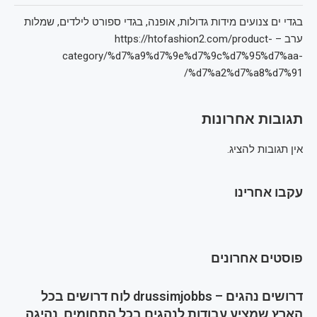
בגדי ים צנועים מידות גדולות, אופנה, בגדי ספורט לילדים, שמלות
ערב – https://htofashion2.com/product-
category/%d7%a9%d7%9e%d7%9c%d7%95%d7%aa-
%d7%a2%d7%a8%d7%91/
תגובות אחרונות
אין תגובות להציג.
עקבו אחרינו
פוסטים אחרונים
דרושים נהגים – drussimjobbs לוח דרושים בכל
הארץ שמציע עבודות לנהגים בכל התחומים, נהיגה