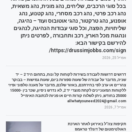
בכל סוגי הרכבים, שליחים, נהג מונית, נהג משאית,
נהג רכב פרטי, נהג רכב מסחרי, נהג קטנוע, נהג
אופנוע, נהג טרקטור, נהגי אוטובוס ועוד – נהיגה,
שליחויות, הפצה, וכל סוגי עבודות הנהיגה, לנהגים
ונהגות מכל הארץ, רכב ותחבורה , לפרטים ניתן
להירשם בקישור הבא:
https://drussimjobbs.com/sign/
אפריל 25, 2026
דרושים דרושות לעבודה בשירות לקוחות קל ונוח, בתחום היד 2 – יד
שניה, מדובר על עבודה של שעות ספורות ביום, שעות גמישות – בבוקר
צהריים או ערב לפי בחירתכם, באזור שלכם, מדובר על מענה טלפוני ופיזי
ללקוחות המעוניינים לקחת מוצרי יד 2, לא נדרש ניסיון, שכר בין 15000-
25000 בחודש, ניתן לשלוח קורות חיים או פניות לכתובת האימייל
allwhatyouneed2024@gmail.com
אפריל 7, 2026
תקיפות צה"ל באיראן לאחר הארכת
האולטימטום של דונלד טראמפ