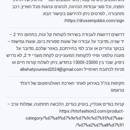
הפצה, וכל סוגי עבודות הנהיגה, לנהגים ונהגות מכל הארץ, רכב
ותחבורה , לפרטים ניתן להירשם בקישור הבא:
https://drussimjobbs.com/sign/
דרושים דרושות לעבודה בשירות לקוחות קל ונוח, בתחום היד 2 –
יד שניה, מדובר על עבודה של שעות ספורות ביום, שעות גמישות –
בבוקר צהריים או ערב לפי בחירתכם, באזור שלכם, מדובר על
מענה טלפוני ופיזי ללקוחות המעוניינים לקחת מוצרי יד 2, לא נדרש
ניסיון, שכר בין 15000-25000 בחודש, ניתן לשלוח קורות חיים או
פניות לכתובת האימייל allwhatyouneed2024@gmail.com
תקיפות צה"ל באיראן לאחר הארכת האולטימטום של דונלד
טראמפ
קניות בגדים אונליין, בוטיק בגדים, הלבשה תחתונה, שמלות ערב –
https://htofashion2.com/product-
category/%d7%a9%d7%9e%d7%9c%d7%95%d7%aa-
%d7%a2%d7%a8%d7%91/