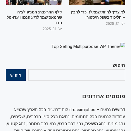
לא צריך להיות שמאלני כדי להבין
קלף ההרעבה: המניפולציה
– הליכוד בשפל היסטורי
שחמאס שמר לרגע הנכון | עדן-טל
חדד
יולי 31, 2025
יולי 31, 2025
חיפוש
חיפוש
פוסטים אחרונים
דרושים נהגים – drussimjobbs לוח דרושים בכל הארץ שמציע
עבודות לנהגים בכל התחומים, נהיגה בכל סוגי הרכבים, שליחים,
נהג מונית, נהג משאית, נהג רכב פרטי, נהג רכב מסחרי, נהג קטנוע,
נהג אופנוע, נהג טרקטור, נהגי אוטובוס ועוד – נהיגה, שליחויות,