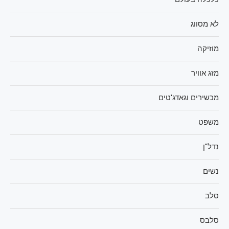
לא מסווג
מוזיקה
מזג אוויר
מכשירים וגאדג'טים
משפט
נדל"ן
נשים
סלב
סלבס