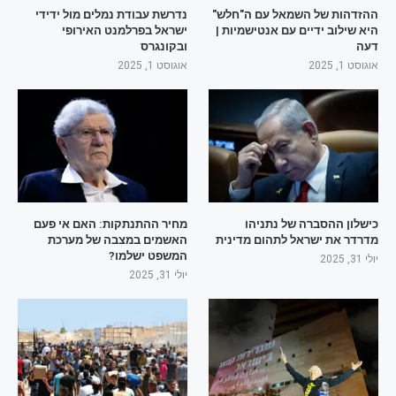
ההזדהות של השמאל עם ה"חלש"
נדרשת עבודת נמלים מול ידידי
היא שילוב ידיים עם אנטישמיות |
ישראל בפרלמנט האירופי
דעה
ובקונגרס
אוגוסט 1, 2025
אוגוסט 1, 2025
כישלון ההסברה של נתניהו
מחיר ההתנתקות: האם אי פעם
מדרדר את ישראל לתהום מדינית
האשמים במצבה של מערכת
המשפט ישלמו?
יולי 31, 2025
יולי 31, 2025