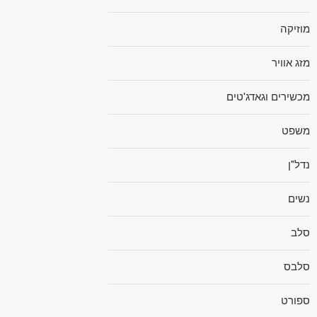
מוזיקה
מזג אוויר
מכשירים וגאדג'טים
משפט
נדל"ן
נשים
סלב
סלבס
ספורט