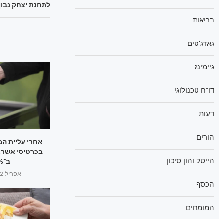
לתחנת יצחק נבון
בריאות
גאדג'טים
גיימינג
דו"ח טכנולוגי
דעות
הורים
אחרי עליית המ
בכרטיסי אשראי
הייטק והון סיכון
ב־11%
אפריל 12, 2025
הכסף
המומחים