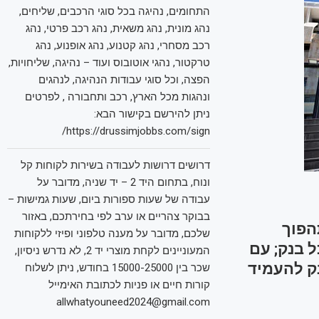
התחומים, נהיגה בכל סוגי הרכבים, שליחים,
נהג מונית, נהג משאית, נהג רכב פרטי, נהג
רכב מסחרי, נהג קטנוע, נהג אופנוע, נהג
טרקטור, נהגי אוטובוס ועוד – נהיגה, שליחויות,
הפצה, וכל סוגי עבודות הנהיגה, לנהגים
ונהגות מכל הארץ, רכב ותחבורה , לפרטים
ניתן להירשם בקישור הבא:
https://drussimjobbs.com/sign/
דרושים דרושות לעבודה בשירות לקוחות קל
ונוח, בתחום היד 2 – יד שניה, מדובר על
עבודה של שעות ספורות ביום, שעות גמישות –
בבוקר צהריים או ערב לפי בחירתכם, באזור
הפוך
שלכם, מדובר על מענה טלפוני ופיזי ללקוחות
 בנק; עם
המעוניינים לקחת מוצרי יד 2, לא נדרש ניסיון,
ק להעמיד
שכר בין 15000-25000 בחודש, ניתן לשלוח
קורות חיים או פניות לכתובת האימייל
allwhatyouneed2024@gmail.com