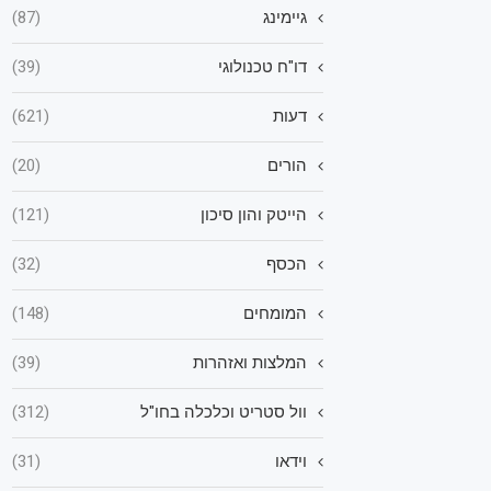
גיימינג
(87)
דו"ח טכנולוגי
(39)
דעות
(621)
הורים
(20)
הייטק והון סיכון
(121)
הכסף
(32)
המומחים
(148)
המלצות ואזהרות
(39)
וול סטריט וכלכלה בחו"ל
(312)
וידאו
(31)