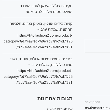
תקיפות צה"ל באיראן לאחר הארכת
האולטימטום של דונלד טראמפ
קניות בגדים אונליין, בוטיק בגדים, הלבשה
תחתונה, שמלות ערב –
https://htofashion2.com/product-
category/%d7%a9%d7%9e%d7%9c%d7%95
%d7%aa-%d7%a2%d7%a8%d7%91/
בגדי ים צנועים מידות גדולות, אופנה, בגדי
ספורט לילדים, שמלות ערב –
https://htofashion2.com/product-
category/%d7%a9%d7%9e%d7%9c%d7%95
%d7%aa-%d7%a2%d7%a8%d7%91/
תגובות אחרונות
next post
ידור המיתולוגית
אין תגובות להציג.