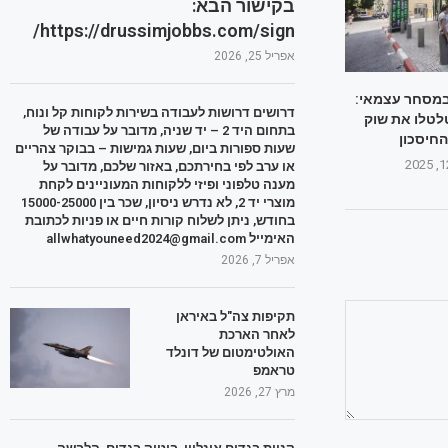
בקישור הבא:
https://drussimjobbs.com/sign/
אפריל 25, 2026
במסחר עצמאי:
דרושים דרושות לעבודה בשירות לקוחות קל ונוח,
לטלו את שוק
בתחום היד 2 – יד שניה, מדובר על עבודה של
החיסכון
שעות ספורות ביום, שעות גמישות – בבוקר צהריים
או ערב לפי בחירתכם, באזור שלכם, מדובר על
מענה טלפוני ופיזי ללקוחות המעוניינים לקחת
מוצרי יד 2, לא נדרש ניסיון, שכר בין 15000-25000
בחודש, ניתן לשלוח קורות חיים או פניות לכתובת
האימייל allwhatyouneed2024@gmail.com
אפריל 7, 2026
תקיפות צה"ל באיראן
לאחר הארכת
האולטימטום של דונלד
טראמפ
מרץ 27, 2026