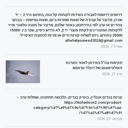
דרושים דרושות לעבודה בשירות לקוחות קל ונוח, בתחום היד 2 – יד
שניה, מדובר על עבודה של שעות ספורות ביום, שעות גמישות – בבוקר
צהריים או ערב לפי בחירתכם, באזור שלכם, מדובר על מענה טלפוני ופיזי
ללקוחות המעוניינים לקחת מוצרי יד 2, לא נדרש ניסיון, שכר בין 15000-
25000 בחודש, ניתן לשלוח קורות חיים או פניות לכתובת האימייל
allwhatyouneed2024@gmail.com
אפריל 7, 2026
תקיפות צה"ל באיראן לאחר הארכת
האולטימטום של דונלד טראמפ
מרץ 27, 2026
קניות בגדים אונליין, בוטיק בגדים, הלבשה תחתונה, שמלות ערב –
https://htofashion2.com/product-
category/%d7%a9%d7%9e%d7%9c%d7%95%d7%aa-
%d7%a2%d7%a8%d7%91/
פברואר 27, 2026