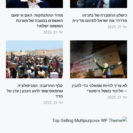
כישלון ההסברה של נתניהו
מחיר ההתנתקות: האם אי פעם
מדרדר את ישראל לתהום מדינית
האשמים במצבה של מערכת
המשפט ישלמו?
יולי 31, 2025
יולי 31, 2025
לא צריך להיות שמאלני כדי להבין
קלף ההרעבה: המניפולציה
– הליכוד בשפל היסטורי
שחמאס שמר לרגע הנכון | עדן-טל
חדד
יולי 31, 2025
יולי 31, 2025