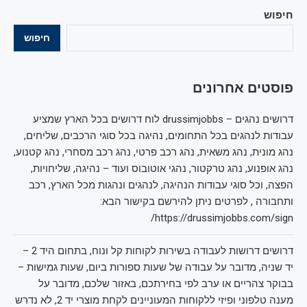
חיפוש
חיפוש
פוסטים אחרונים
דרושים נהגים – drussimjobbs לוח דרושים בכל הארץ שמציע
עבודות לנהגים בכל התחומים, נהיגה בכל סוגי הרכבים, שליחים,
נהג מונית, נהג משאית, נהג רכב פרטי, נהג רכב מסחרי, נהג קטנוע,
נהג אופנוע, נהג טרקטור, נהגי אוטובוס ועוד – נהיגה, שליחויות,
הפצה, וכל סוגי עבודות הנהיגה, לנהגים ונהגות מכל הארץ, רכב
ותחבורה , לפרטים ניתן להירשם בקישור הבא:
https://drussimjobbs.com/sign/
דרושים דרושות לעבודה בשירות לקוחות קל ונוח, בתחום היד 2 –
יד שניה, מדובר על עבודה של שעות ספורות ביום, שעות גמישות –
בבוקר צהריים או ערב לפי בחירתכם, באזור שלכם, מדובר על
מענה טלפוני ופיזי ללקוחות המעוניינים לקחת מוצרי יד 2, לא נדרש