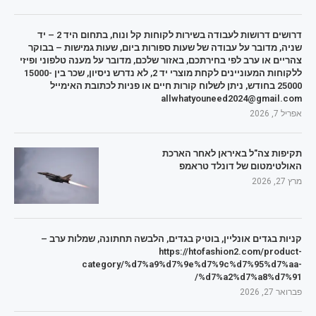
דרושים דרושות לעבודה בשירות לקוחות קל ונוח, בתחום היד 2 – יד
שניה, מדובר על עבודה של שעות ספורות ביום, שעות גמישות – בבוקר
צהריים או ערב לפי בחירתכם, באזור שלכם, מדובר על מענה טלפוני ופיזי
ללקוחות המעוניינים לקחת מוצרי יד 2, לא נדרש ניסיון, שכר בין 15000-
25000 בחודש, ניתן לשלוח קורות חיים או פניות לכתובת האימייל
allwhatyouneed2024@gmail.com
אפריל 7, 2026
תקיפות צה"ל באיראן לאחר הארכת
האולטימטום של דונלד טראמפ
מרץ 27, 2026
קניות בגדים אונליין, בוטיק בגדים, הלבשה תחתונה, שמלות ערב –
https://htofashion2.com/product-
category/%d7%a9%d7%9e%d7%9c%d7%95%d7%aa-
%d7%a2%d7%a8%d7%91/
פברואר 27, 2026