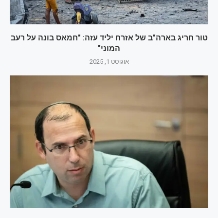
טור חריג בארה"ב של אזרח יליד עזה: "חמאס בונה על רעב
המוני"
אוגוסט 1, 2025