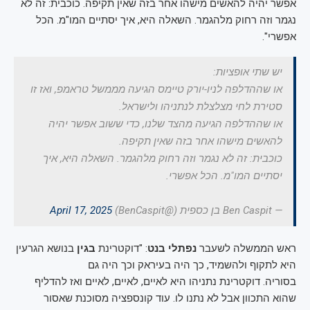
אפשר יהיה להאשים מישהו אחר בזה שאין תקיפה. כוכבית: זה לא
נגמר וזה רחוק מלהגמר. השאלה היא, איך יסתיים המו"מ. הכל
אפשרי".
יש שתי אופציות:
או שההדלפה לניו-יורק טיימס הגיעה מממשל טראמפ, ואז זו
סטירת לחי מצלצלת לנתניהו ולישראל.
או שההדלפה הגיעה מהצד שלנו, כדי ששוב אפשר יהיה
להאשים מישהו אחר בזה שאין תקיפה.
כוכבית: זה לא נגמר וזה רחוק מלהגמר. השאלה היא, איך
יסתיים המו"מ. הכל אפשרי.
— Ben Caspit בן כספית (@BenCaspit)
April 17, 2025
ראש הממשלה לשעבר
נפתלי בנט
: "דוקטרינת
בגין
בנושא הגרעין
היא לתקוף ולהשמיד, כך היה בעיראק וכך היה גם
בסוריה. דוקטרינת נתניהו היא לאיים, לאיים, לאיים ואז להדליף
שהוא התכוון אבל לא נתנו לו. עוד קונספציה מסוכנת שאסור