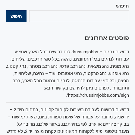
חיפוש
חיפוש
פוסטים אחרונים
דרושים נהגים – drussimjobbs לוח דרושים בכל הארץ שמציע
עבודות לנהגים בכל התחומים, נהיגה בכל סוגי הרכבים, שליחים,
נהג מונית, נהג משאית, נהג רכב פרטי, נהג רכב מסחרי, נהג קטנוע,
נהג אופנוע, נהג טרקטור, נהגי אוטובוס ועוד – נהיגה, שליחויות,
הפצה, וכל סוגי עבודות הנהיגה, לנהגים ונהגות מכל הארץ, רכב
ותחבורה , לפרטים ניתן להירשם בקישור הבא:
https://drussimjobbs.com/sign/
דרושים דרושות לעבודה בשירות לקוחות קל ונוח, בתחום היד 2 –
יד שניה, מדובר על עבודה של שעות ספורות ביום, שעות גמישות –
בבוקר צהריים או ערב לפי בחירתכם, באזור שלכם, מדובר על
מענה טלפוני ופיזי ללקוחות המעוניינים לקחת מוצרי יד 2, לא נדרש