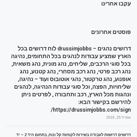
עקבו אחרינו
פוסטים אחרונים
דרושים נהגים – drussimjobbs לוח דרושים בכל
הארץ שמציע עבודות לנהגים בכל התחומים, נהיגה
בכל סוגי הרכבים, שליחים, נהג מונית, נהג משאית,
נהג רכב פרטי, נהג רכב מסחרי, נהג קטנוע, נהג
אופנוע, נהג טרקטור, נהגי אוטובוס ועוד – נהיגה,
שליחויות, הפצה, וכל סוגי עבודות הנהיגה, לנהגים
ונהגות מכל הארץ, רכב ותחבורה , לפרטים ניתן
להירשם בקישור הבא:
https://drussimjobbs.com/sign/
אפריל 25, 2026
דרושים דרושות לעבודה בשירות לקוחות קל ונוח, בתחום היד 2 – יד