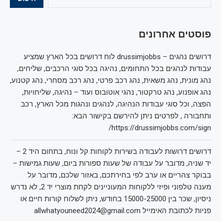
פוסטים אחרונים
דרושים נהגים – drussimjobbs לוח דרושים בכל הארץ שמציע
עבודות לנהגים בכל התחומים, נהיגה בכל סוגי הרכבים, שליחים,
נהג מונית, נהג משאית, נהג רכב פרטי, נהג רכב מסחרי, נהג קטנוע,
נהג אופנוע, נהג טרקטור, נהגי אוטובוס ועוד – נהיגה, שליחויות,
הפצה, וכל סוגי עבודות הנהיגה, לנהגים ונהגות מכל הארץ, רכב
ותחבורה , לפרטים ניתן להירשם בקישור הבא:
https://drussimjobbs.com/sign/
דרושים דרושות לעבודה בשירות לקוחות קל ונוח, בתחום היד 2 –
יד שניה, מדובר על עבודה של שעות ספורות ביום, שעות גמישות –
בבוקר צהריים או ערב לפי בחירתכם, באזור שלכם, מדובר על
מענה טלפוני ופיזי ללקוחות המעוניינים לקחת מוצרי יד 2, לא נדרש
ניסיון, שכר בין 15000-25000 בחודש, ניתן לשלוח קורות חיים או
פניות לכתובת האימייל allwhatyouneed2024@gmail.com