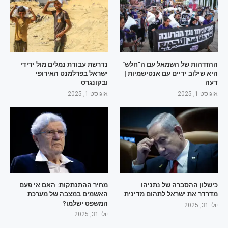
ההזדהות של השמאל עם ה"חלש"
נדרשת עבודת נמלים מול ידידי
היא שילוב ידיים עם אנטישמיות |
ישראל בפרלמנט האירופי
דעה
ובקונגרס
אוגוסט 1, 2025
אוגוסט 1, 2025
כישלון ההסברה של נתניהו
מחיר ההתנתקות: האם אי פעם
מדרדר את ישראל לתהום מדינית
האשמים במצבה של מערכת
המשפט ישלמו?
יולי 31, 2025
יולי 31, 2025