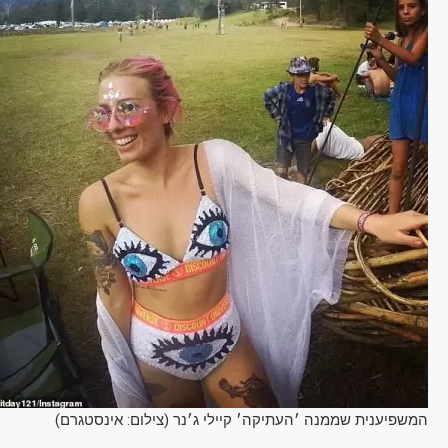
המשפיענית שממנה ׳העתיקה׳ קיילי ג׳נר (צילום: אינסטגרם)