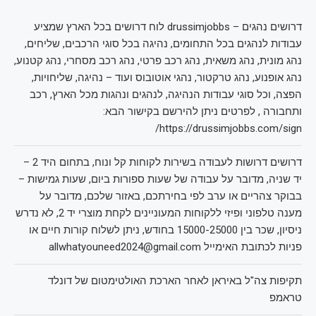
דרושים נהגים – drussimjobbs לוח דרושים בכל הארץ שמציע
עבודות לנהגים בכל התחומים, נהיגה בכל סוגי הרכבים, שליחים,
נהג מונית, נהג משאית, נהג רכב פרטי, נהג רכב מסחרי, נהג קטנוע,
נהג אופנוע, נהג טרקטור, נהגי אוטובוס ועוד – נהיגה, שליחויות,
הפצה, וכל סוגי עבודות הנהיגה, לנהגים ונהגות מכל הארץ, רכב
ותחבורה , לפרטים ניתן להירשם בקישור הבא:
https://drussimjobbs.com/sign/
דרושים דרושות לעבודה בשירות לקוחות קל ונוח, בתחום היד 2 –
יד שניה, מדובר על עבודה של שעות ספורות ביום, שעות גמישות –
בבוקר צהריים או ערב לפי בחירתכם, באזור שלכם, מדובר על
מענה טלפוני ופיזי ללקוחות המעוניינים לקחת מוצרי יד 2, לא נדרש
ניסיון, שכר בין 15000-25000 בחודש, ניתן לשלוח קורות חיים או
פניות לכתובת האימייל allwhatyouneed2024@gmail.com
תקיפות צה"ל באיראן לאחר הארכת האולטימטום של דונלד
טראמפ