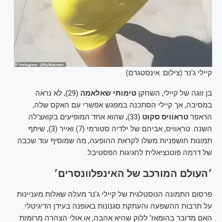
קיילי ג'נר (צילום: אינסטגרם)
בן זוגה של קיילי, השחקן
טימותי שאלאמה
(29), לא נראה
במסיבה, אך קיילי הסתכנה במפגש אפשרי עם האקס שלה,
הראפר
טראוויס סקוט
(33), שהוא אחד המופיעים בקואצ'לה
השנה. טראוויס, אביהם של ילדיה סטורמי (7) ואייר (3), שיתף
תמונות חושפניות משלו לקראת ההופעה, מה שמוסיף עוד שכבה
של דרמה פוטנציאלית לחגיגות הפסטיבל.
׳העולם המורכב של האינפלוונסרים׳
פרסום התמונה הנוסטלגית של קיילי ג'נר מעלה שאלות מעניינות
על תרבות ההשפעה והעתקת סגנונות באופנה בעידן הדיגיטלי.
האם מדובר בהומאז' ללוק שהיא אהבה, או אולי הצהרה מרומזת