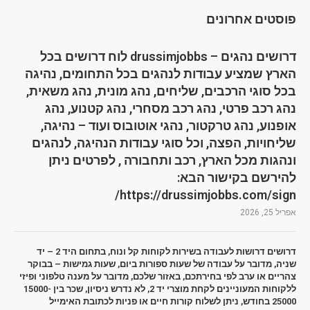
פוסטים אחרונים
דרושים נהגים – drussimjobbs לוח דרושים בכל
הארץ שמציע עבודות לנהגים בכל התחומים, נהיגה
בכל סוגי הרכבים, שליחים, נהג מונית, נהג משאית,
נהג רכב פרטי, נהג רכב מסחרי, נהג קטנוע, נהג
אופנוע, נהג טרקטור, נהגי אוטובוס ועוד – נהיגה,
שליחויות, הפצה, וכל סוגי עבודות הנהיגה, לנהגים
ונהגות מכל הארץ, רכב ותחבורה , לפרטים ניתן
להירשם בקישור הבא:
https://drussimjobbs.com/sign/
אפריל 25, 2026
דרושים דרושות לעבודה בשירות לקוחות קל ונוח, בתחום היד 2 – יד
שניה, מדובר על עבודה של שעות ספורות ביום, שעות גמישות – בבוקר
צהריים או ערב לפי בחירתכם, באזור שלכם, מדובר על מענה טלפוני ופיזי
ללקוחות המעוניינים לקחת מוצרי יד 2, לא נדרש ניסיון, שכר בין 15000-
25000 בחודש, ניתן לשלוח קורות חיים או פניות לכתובת האימייל