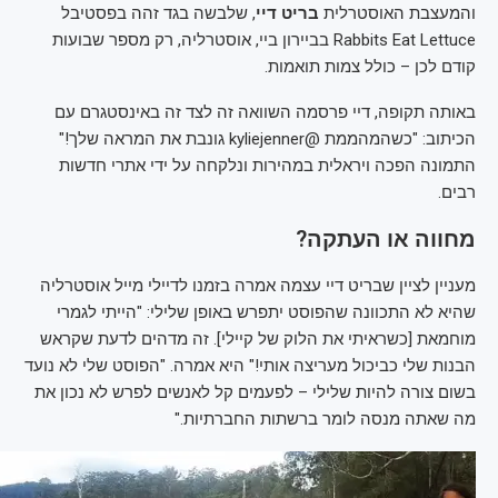
והמעצבת האוסטרלית
בריט דיי
, שלבשה בגד זהה בפסטיבל
Rabbits Eat Lettuce בביירון ביי, אוסטרליה, רק מספר שבועות
קודם לכן – כולל צמות תואמות.
באותה תקופה, דיי פרסמה השוואה זה לצד זה באינסטגרם עם
הכיתוב: "כשהמהממת @kyliejenner גונבת את המראה שלך!"
התמונה הפכה ויראלית במהירות ונלקחה על ידי אתרי חדשות
רבים.
מחווה או העתקה?
מעניין לציין שבריט דיי עצמה אמרה בזמנו לדיילי מייל אוסטרליה
שהיא לא התכוונה שהפוסט יתפרש באופן שלילי: "הייתי לגמרי
מוחמאת [כשראיתי את הלוק של קיילי]. זה מדהים לדעת שקראש
הבנות שלי כביכול מעריצה אותי!" היא אמרה. "הפוסט שלי לא נועד
בשום צורה להיות שלילי – לפעמים קל לאנשים לפרש לא נכון את
מה שאתה מנסה לומר ברשתות החברתיות."