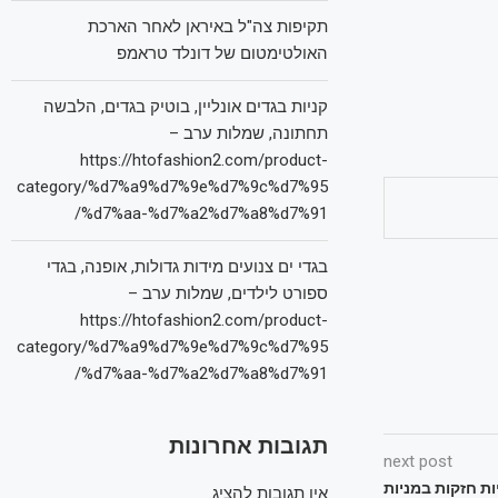
תקיפות צה"ל באיראן לאחר הארכת
האולטימטום של דונלד טראמפ
קניות בגדים אונליין, בוטיק בגדים, הלבשה
תחתונה, שמלות ערב –
https://htofashion2.com/product-
category/%d7%a9%d7%9e%d7%9c%d7%95
%d7%aa-%d7%a2%d7%a8%d7%91/
בגדי ים צנועים מידות גדולות, אופנה, בגדי
ספורט לילדים, שמלות ערב –
https://htofashion2.com/product-
category/%d7%a9%d7%9e%d7%9c%d7%95
%d7%aa-%d7%a2%d7%a8%d7%91/
תגובות אחרונות
next post
ות חזקות במניות
אין תגובות להציג.