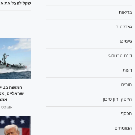
שקל לפצל את אינס
בריאות
גאדג'טים
גיימינג
דו"ח טכנולוגי
דעות
הורים
חמושה בטילי
ישראליים, מט
הייטק והון סיכון
אמבר
אוגוסט 1, 2025
הכסף
המומחים