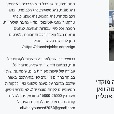
התחומים, נהיגה בכל סוגי הרכבים, שליחים,
נהג מונית, נהג משאית, נהג רכב פרטי, נהג
רכב מסחרי, נהג קטנוע, נהג אופנוע, נהג
טרקטור, נהגי אוטובוס ועוד – נהיגה, שליחויות,
הפצה, וכל סוגי עבודות הנהיגה, לנהגים
ונהגות מכל הארץ, רכב ותחבורה , לפרטים
ניתן להירשם בקישור הבא:
https://drussimjobbs.com/sign/
דרושים דרושות לעבודה בשירות לקוחות קל
ונוח, בתחום היד 2 – יד שניה, מדובר על
עבודה של שעות ספורות ביום, שעות גמישות –
בבוקר צהריים או ערב לפי בחירתכם, באזור
 מוקדי
שלכם, מדובר על מענה טלפוני ופיזי ללקוחות
ה וואן
המעוניינים לקחת מוצרי יד 2, לא נדרש ניסיון,
 אונליין
שכר בין 15000-25000 בחודש, ניתן לשלוח
קורות חיים או פניות לכתובת האימייל
allwhatyouneed2024@gmail.com