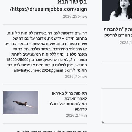
בקישור הבא:
https://drussimjobbs.com/sign/
אפריל 25, 2026
ת קו"ח לחברות
דרושים דרושות לעבודה בשירות לקוחות קל ונוח,
 חוזרים להייטק
בתחום היד 2 – יד שניה, מדובר על עבודה של
שעות ספורות ביום, שעות גמישות – בבוקר צהריים
או ערב לפי בחירתכם, באזור שלכם, מדובר על
מענה טלפוני ופיזי ללקוחות המעוניינים לקחת
מוצרי יד 2, לא נדרש ניסיון, שכר בין 15000-25000
בחודש, ניתן לשלוח קורות חיים או פניות לכתובת
האימייל allwhatyouneed2024@gmail.com
אפריל 7, 2026
תקיפות צה"ל באיראן
לאחר הארכת
האולטימטום של דונלד
טראמפ
מרץ 27, 2026