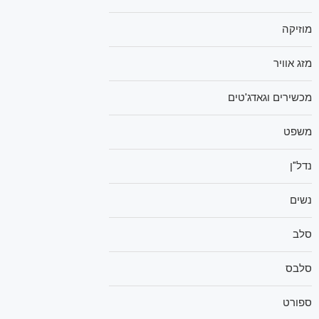
מוזיקה
מזג אוויר
מכשירים וגאדג'טים
משפט
נדל"ן
נשים
סלב
סלבס
ספורט