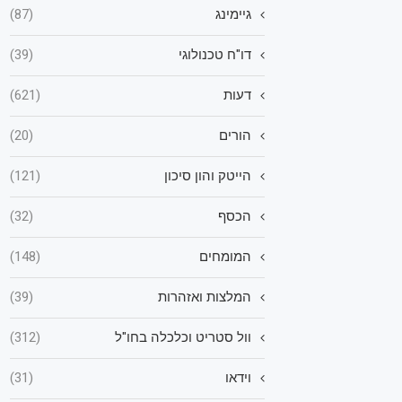
גיימינג
(87)
דו"ח טכנולוגי
(39)
דעות
(621)
הורים
(20)
הייטק והון סיכון
(121)
הכסף
(32)
המומחים
(148)
המלצות ואזהרות
(39)
וול סטריט וכלכלה בחו"ל
(312)
וידאו
(31)