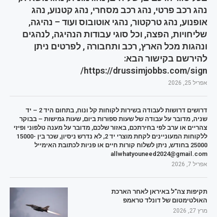
נהג רכב פרטי, נהג רכב מסחרי, נהג קטנוע, נהג
אופנוע, נהג טרקטור, נהגי אוטובוס ועוד – נהיגה,
שליחויות, הפצה, וכל סוגי עבודות הנהיגה, לנהגים
ונהגות מכל הארץ, רכב ותחבורה , לפרטים ניתן
להירשם בקישור הבא:
https://drussimjobbs.com/sign/
אפריל 25, 2026
דרושים דרושות לעבודה בשירות לקוחות קל ונוח, בתחום היד 2 – יד
שניה, מדובר על עבודה של שעות ספורות ביום, שעות גמישות – בבוקר
צהריים או ערב לפי בחירתכם, באזור שלכם, מדובר על מענה טלפוני ופיזי
ללקוחות המעוניינים לקחת מוצרי יד 2, לא נדרש ניסיון, שכר בין 15000-
25000 בחודש, ניתן לשלוח קורות חיים או פניות לכתובת האימייל
allwhatyouneed2024@gmail.com
אפריל 7, 2026
תקיפות צה"ל באיראן לאחר הארכת
האולטימטום של דונלד טראמפ
מרץ 27, 2026