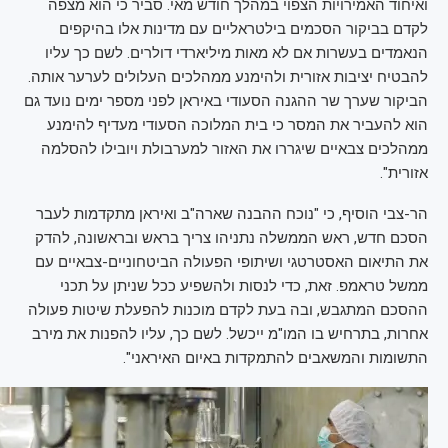
ואיחוד האמירויות הצפוי במהלך חודש מאי. סביר כי הוא מצפה
לקדם בביקור הסכמים בילטראליים עם מדינות אלו בהיקפים
הנאמדים בעשרות אם לא מאות מיליארדי דולרים. לשם כך עליו
להבטיח יציבות אזורית ולהימנע ממהלכים העלולים לערער אותה.
הביקור שערך שר ההגנה הסעודי באיראן לפני מספר ימים נועד גם
הוא להעביר את המסר כי בית המלוכה הסעודי מעדיף להימנע
ממהלכים צבאיים שיגררו את האזור למערבולת ויובילו להסלמה
אזורית".
הר-צבי הוסיף, כי "נוכח ההבנה שארה"ב ואיראן מתקדמות לעבר
הסכם חדש, ראש הממשלה נתניהו צריך בראש ובראשונה, להדק
את התיאום האסטרטגי ושיתופי הפעולה הביטחוניים-צבאיים עם
ממשל טראמפ. זאת, כדי לנסות ולהשפיע ככל שניתן על תכני
ההסכם המתגבש, ובה בעת לקדם מוכנות להפעלת שיטות פעולה
אחרות, בתרחיש בו המו"מ ייכשל. לשם כך, עליו להפנות את מירב
התשומות והמשאבים להתמקדות באיום האיראני".