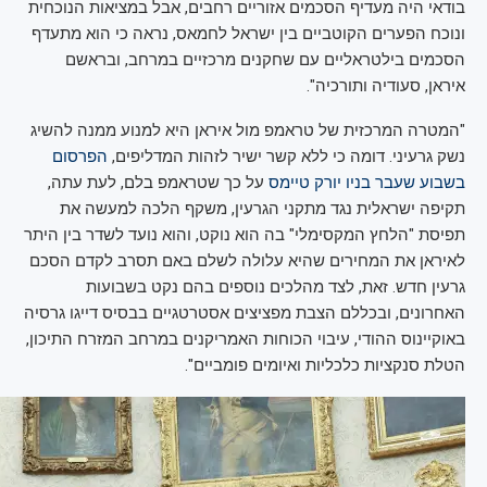
בודאי היה מעדיף הסכמים אזוריים רחבים, אבל במציאות הנוכחית
ונוכח הפערים הקוטביים בין ישראל לחמאס, נראה כי הוא מתעדף
הסכמים בילטראליים עם שחקנים מרכזיים במרחב, ובראשם
איראן, סעודיה ותורכיה".
"המטרה המרכזית של טראמפ מול איראן היא למנוע ממנה להשיג
נשק גרעיני. דומה כי ללא קשר ישיר לזהות המדליפים,
הפרסום
בשבוע שעבר בניו יורק טיימס
על כך שטראמפ בלם, לעת עתה,
תקיפה ישראלית נגד מתקני הגרעין, משקף הלכה למעשה את
תפיסת "הלחץ המקסימלי" בה הוא נוקט, והוא נועד לשדר בין היתר
לאיראן את המחירים שהיא עלולה לשלם באם תסרב לקדם הסכם
גרעין חדש. זאת, לצד מהלכים נוספים בהם נקט בשבועות
האחרונים, ובכללם הצבת מפציצים אסטרטגיים בבסיס דייגו גרסיה
באוקיינוס ההודי, עיבוי הכוחות האמריקנים במרחב המזרח התיכון,
הטלת סנקציות כלכליות ואיומים פומביים".