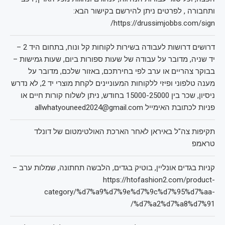
ותחבורה , לפרטים ניתן להירשם בקישור הבא:
https://drussimjobbs.com/sign/
דרושים דרושות לעבודה בשירות לקוחות קל ונוח, בתחום היד 2 –
יד שניה, מדובר על עבודה של שעות ספורות ביום, שעות גמישות –
בבוקר צהריים או ערב לפי בחירתכם, באזור שלכם, מדובר על
מענה טלפוני ופיזי ללקוחות המעוניינים לקחת מוצרי יד 2, לא נדרש
ניסיון, שכר בין 15000-25000 בחודש, ניתן לשלוח קורות חיים או
פניות לכתובת האימייל allwhatyouneed2024@gmail.com
תקיפות צה"ל באיראן לאחר הארכת האולטימטום של דונלד
טראמפ
קניות בגדים אונליין, בוטיק בגדים, הלבשה תחתונה, שמלות ערב –
https://htofashion2.com/product-
category/%d7%a9%d7%9e%d7%9c%d7%95%d7%aa-
%d7%a2%d7%a8%d7%91/