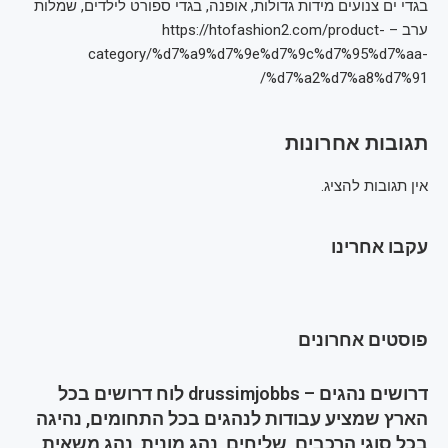
בגדי ים צנועים מידות גדולות, אופנה, בגדי ספורט לילדים, שמלות
ערב – https://htofashion2.com/product-
category/%d7%a9%d7%9e%d7%9c%d7%95%d7%aa-
%d7%a2%d7%a8%d7%91/
תגובות אחרונות
אין תגובות להציג.
עקבו אחרינו
פוסטים אחרונים
דרושים נהגים – drussimjobbs לוח דרושים בכל
הארץ שמציע עבודות לנהגים בכל התחומים, נהיגה
בכל סוגי הרכבים, שליחים, נהג מונית, נהג משאית,