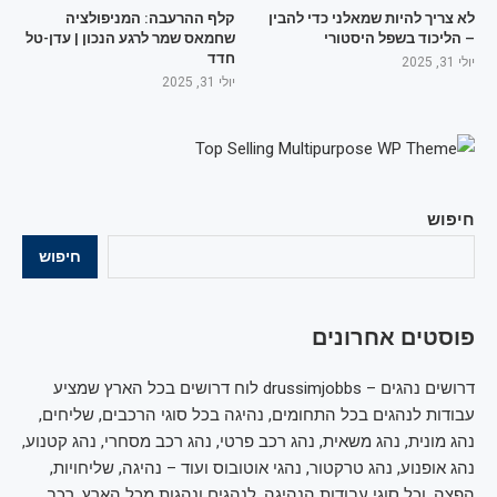
לא צריך להיות שמאלני כדי להבין
קלף ההרעבה: המניפולציה
– הליכוד בשפל היסטורי
שחמאס שמר לרגע הנכון | עדן-טל
חדד
יולי 31, 2025
יולי 31, 2025
חיפוש
חיפוש
פוסטים אחרונים
דרושים נהגים – drussimjobbs לוח דרושים בכל הארץ שמציע
עבודות לנהגים בכל התחומים, נהיגה בכל סוגי הרכבים, שליחים,
נהג מונית, נהג משאית, נהג רכב פרטי, נהג רכב מסחרי, נהג קטנוע,
נהג אופנוע, נהג טרקטור, נהגי אוטובוס ועוד – נהיגה, שליחויות,
הפצה, וכל סוגי עבודות הנהיגה, לנהגים ונהגות מכל הארץ, רכב