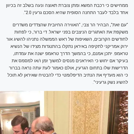
ממחישים כי רכבת המשא ומתן צוברת תאוצה ונעה בשלב זה בכיוון
אחד בלבד לעבר התחנה הסופית שהיא הסכם גרעין 2.0".
"עם זאת", הבהיר הר צבי, "האווירה החיובית שהצדדים משדרים
משקפת את האתגרים הניצבים בפני ישראל. די ברור, כי לפחות
לחודשים הקרובים, השאיפות של ראש הממשלה נתניהו להשיג אור
ירוק אמריקני לתקיפה באיראן נתקלו בהתנגדות מצידו של הנשיא
טראמפ. יתכן אמנם, כי בהמשך הדרך טראמפ ישנה את עמדתו,
בעיקר אם יחוש כי האיראנים מנסים למשוך זמן ו/או למסמס את
הדרישות שלו בתחום הגרעין, אולם כאמור לעת עתה נראה בברור
כי הוא מעדיף את הנתיב הדיפלומטי כדי להבטיח שאיראן לא תוכל
להשיג נשק גרעיני".