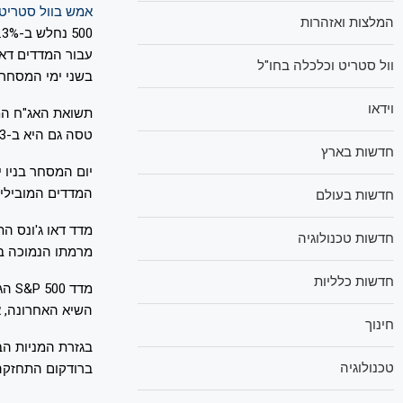
אמש בוול סטריט
המלצות ואזהרות
500 נחלש ב-0.3% ואילו נאסד"ק טיפס ב-0.1%.
וול סטריט וכלכלה בחו"ל
בשני ימי המסחר 
וידאו
טסה גם היא ב-23 נקודות ל-4.617%.
חדשות בארץ
יום המסחר בניו 
המדדים המובילים 
חדשות בעולם
חדשות טכנולוגיה
מרמתו הנמוכה ביות
חדשות כלליות
השיא האחרונה, אך בנע
חינוך
טכנולוגיה
ברודקום התחזקה ב-%