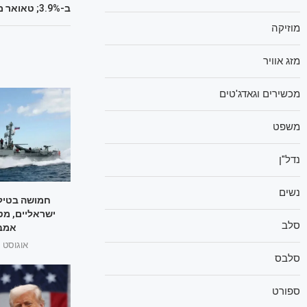
ב-3.9%; טאואר מחקה 10.4%
מוזיקה
מזג אוויר
מכשירים וגאדג'טים
משפט
נדל"ן
נשים
חמושה בטילי
ישראליים, מט
סלב
אמבר
אוגוסט 1, 2025
סלבס
ספורט