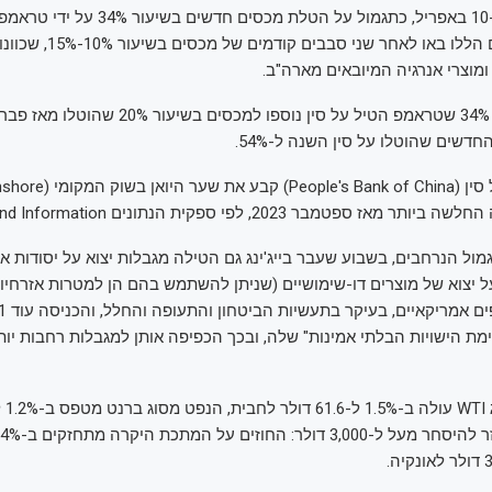
מארה"ב, החל מ-10 באפריל, כתגמול על הטלת מכסים חדשים בשי
המכסים הגורפים הללו באו לאחר שני ס
ומוצרי אנרגיה המיובאים מארה"ב.
המכסים בשיעור 34% שטראמפ הטיל על סין נוספו למכס
שים שהוטלו על סין השנה ל-54%.
מאז ספטמבר 2023, לפי ספקית הנתונים Wind Information.
ול הנרחבים, בשבוע שעבר בייג'ינג גם הטילה מגבלות יצוא על יסודות א
ל יצוא של מוצרים דו-שימושיים (שניתן להשתמש בהם הן למטרות אזרחיו
מת הישויות הבלתי אמינות" שלה, ובכך הכפיפה אותן למגבלות רחבות יות