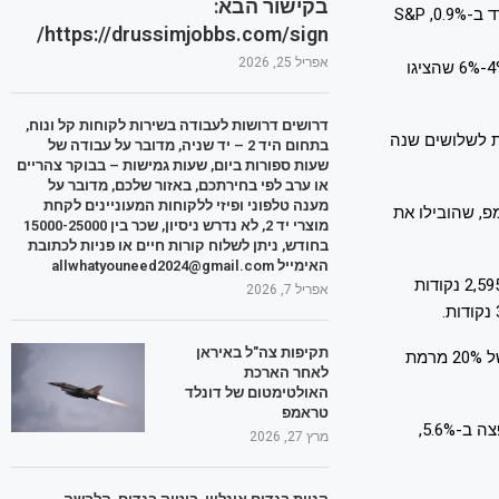
בקישור הבא:
מדד דאו ג'ונס ירד ב-0.9%, S&P
https://drussimjobbs.com/sign/
אפריל 25, 2026
עבור המדדים דאו ג'ונס ו-S&P 500 מדובר ביום שלישי רצוף של ירידות – אחרי ירידות של 4%-6% שהציגו
דרושים דרושות לעבודה בשירות לקוחות קל ונוח,
קודות בסיס ל-4.223%, תשואת האגרת לשלושים שנה
בתחום היד 2 – יד שניה, מדובר על עבודה של
שעות ספורות ביום, שעות גמישות – בבוקר צהריים
או ערב לפי בחירתכם, באזור שלכם, מדובר על
מענה טלפוני ופיזי ללקוחות המעוניינים לקחת
פ, שהובילו את
מוצרי יד 2, לא נדרש ניסיון, שכר בין 15000-25000
בחודש, ניתן לשלוח קורות חיים או פניות לכתובת
האימייל allwhatyouneed2024@gmail.com
מדד דאו ג'ונס התעשייתי רשם את התנודה התוך-יומית הגדולה ביותר שנרשמה אי פעם – 2,595 נקודות
אפריל 7, 2026
תקיפות צה"ל באיראן
מדד S&P 500 הגיע בשעות הראשונות של המסחר לטריטוריית שוק דובי, שמציינת נפילה של 20% מרמת
לאחר הארכת
האולטימטום של דונלד
טראמפ
בגזרת המניות הבודדות בלטו בירוק מניות השבבים – אנבידיה התחזקה ב-3.5%, מיקרון קפצה ב-5.6%,
מרץ 27, 2026