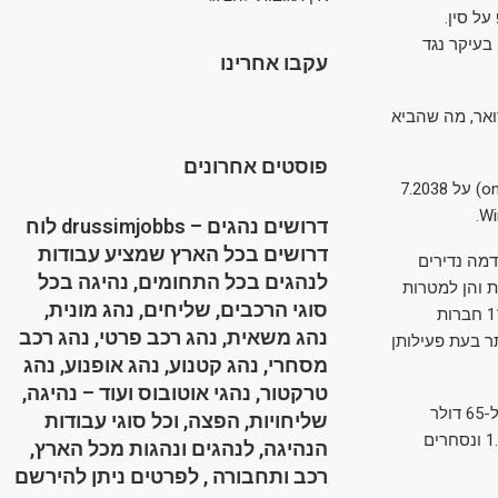
עור 34% על ידי טראמפ על סין.
בבים קודמים של מכסים בשיעור 10%-15%, שכוונו בעיקר נגד
עקבו אחרינו
ים בשיעור 20% שהוטלו מאז פברואר, מה שהביא
פוסטים אחרונים
הבנק המרכזי של סין (People's Bank of China) קבע את שער היואן בשוק המקומי (onshore) על 7.2038
דרושים נהגים – drussimjobbs לוח
דרושים בכל הארץ שמציע עבודות
דמה נדירים
לנהגים בכל התחומים, נהיגה בכל
ת והן למטרות
סוגי הרכבים, שליחים, נהג מונית,
צבאיות) ל-12 גופים אמריקאיים, בעיקר בתעשיות הביטחון והתעופה והחלל, והכניסה עוד 11 חברות
נהג משאית, נהג רכב פרטי, נהג רכב
ר בעת פעילותן
מסחרי, נהג קטנוע, נהג אופנוע, נהג
טרקטור, נהגי אוטובוס ועוד – נהיגה,
מחיר הנפט מסוג WTI עולה ב-1.5% ל-61.6 דולר לחבית, הנפט מסוג ברנט מטפס ב-1.2% ל-65 דולר
שליחויות, הפצה, וכל סוגי עבודות
לחבית. הזהב חוזר להיסחר מעל ל-3,000 דולר: החוזים על המתכת היקרה מתחזקים ב-1.4% ונסחרים
הנהיגה, לנהגים ונהגות מכל הארץ,
רכב ותחבורה , לפרטים ניתן להירשם