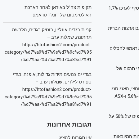
תקיפות צה"ל באיראן לאחר הארכת
מדד ניקיי בבורסת טוקיו מזנק ב-6.2%, האנג סנג בהונג קונג מטפס ב-2%, קוספי בסיאול מוסיף לערכו 1.7%
האולטימטום של דונלד טראמפ
עם ארצות הברית
קניות בגדים אונליין, בוטיק בגדים, הלבשה
תחתונה, שמלות ערב –
https://htofashion2.com/product-
 טראמפ להסלים
category/%d7%a9%d7%9e%d7%9c%d7%95
%d7%aa-%d7%a2%d7%a8%d7%91/
י תרגום של
בגדי ים צנועים מידות גדולות, אופנה, בגדי
ספורט לילדים, שמלות ערב –
ניקיי נפל ב-7.8% לשפל של שנה וחצי, האנג סנג
https://htofashion2.com/product-
צנח ב-13.2% בירידה היומית החדה ביותר שלו מאז 1997, שנגחאי ירד ב-7.3%, קוספי ירד ב-5.6% ו-ASX
category/%d7%a9%d7%9e%d7%9c%d7%95
%d7%aa-%d7%a2%d7%a8%d7%91/
הירידות החדות אתמול תודלקו על ידי האיום של טראמפ מיום שני על כך שיטיל מכסים נוספים של 50% על
תגובות אחרונות
 נוספים בשיעור 34% על כלל הסחורות המיובאות
אין תגובות להציג.