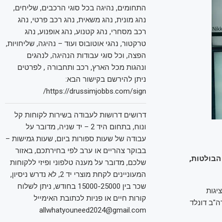
התחומים, נהיגה בכל סוגי הרכבים, שליחים,
נהג מונית, נהג משאית, נהג רכב פרטי, נהג
רכב מסחרי, נהג קטנוע, נהג אופנוע, נהג
טרקטור, נהגי אוטובוס ועוד – נהיגה, שליחויות,
הפצה, וכל סוגי עבודות הנהיגה, לנהגים
ונהגות מכל הארץ, רכב ותחבורה , לפרטים
ניתן להירשם בקישור הבא:
https://drussimjobbs.com/sign/
דרושים דרושות לעבודה בשירות לקוחות קל
ונוח, בתחום היד 2 – יד שניה, מדובר על
עבודה של שעות ספורות ביום, שעות גמישות –
בבוקר צהריים או ערב לפי בחירתכם, באזור
הבולטות,
שלכם, מדובר על מענה טלפוני ופיזי ללקוחות
המעוניינים לקחת מוצרי יד 2, לא נדרש ניסיון,
שכר בין 15000-25000 בחודש, ניתן לשלוח
יגות
קורות חיים או פניות לכתובת האימייל
"ב דונלד
allwhatyouneed2024@gmail.com