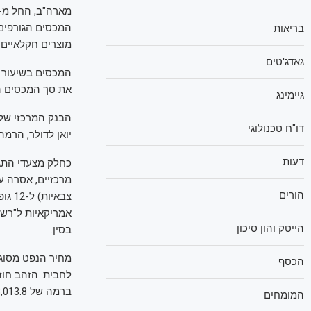
בריאות
מוצרים חקלאיים 
גאדג'טים
את סך המכסים החד
גיימינג
דו"ח טכנולוגי
יואן לדולר, הרמה החלשה ביותר 
דעות
כחלק מצעדי התגמ
מרכזיים, אסרה ע
הורים
אמריקאיות ל"רשי
הייטק והון סיכון
בסין.
הכסף
ברמה של 3,013.8 דולר לאונקיה.
המומחים