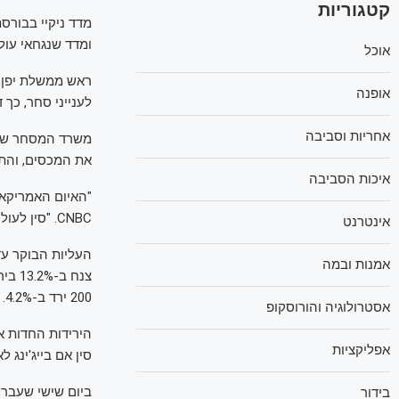
קטגוריות
ומדד שנגחאי עולה ב-0.6%. מדד ASX 200 באוסטרליה
אוכל
ראש ממשלת יפן, 
אופנה
לענייני סחר, כך דיו
אחריות וסביבה
משרד המסחר של ס
את המכסים, והתחי
איכות הסביבה
"האיום האמריקאי
CNBC. "סין לעולם לא תקבל זאת. אם ארה"ב תתעקש על דרכה, סין תילחם עד הסוף".
אינטרנט
אמנות ובמה
200 ירד ב-4.2%.
אסטרולוגיה והורוסקופ
אפליקציות
סין אם בייג'ינג 
בידור