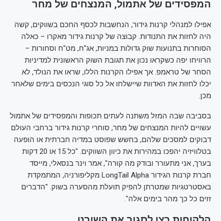
המפסידים של אתמול, המנצחים של מחר
אפילו למנהלי קרנות גידור, הנחשבות לכסף החכם בשווקים, קשה
היה לחזות את התנודות. קבוצה של קרנות גידור מאקרו – כאלה
הסוחרות בתנועות שוק גדולות במניות, אג"ח, מט"ח וסחורות –
הרוויחו יפה כשקראו נכון את תגובת השוק הראשונית למדיניות
הסחר של טראמפ. אך אפילו הקרנות הללו, שראו את הנולד, לא
יכלו לחזות את האדוות שיישלחו אל כל סוגי הנכסים בימים שלאחר
מכן.
בסביבה שבה המזל משתנה לעתים תכופות והמפסידים של אתמול
עשויים להיות המנצחים של מחר, סוחרי קרנות גידור ברחבי העולם
דבוקים למסכים שלהם, בחשש שפוסט במדיה חברתית או הופעה
בטלוויזיה יהפכו במהירות את כיוון השווקים. "כל 15 או 20 דקות
בערך, אני מתעורר ובודק מה קורה", אמר וינר בנסאלי, מייסד
חברת קרנות הגידור LongTail Alpha מקליפורניה, המתמקדת
באסטרטגיות שמטרתן להפיק תועלת מהסערה בשוק. "הדברים
זזים כל כך מהר בימים אלה".
הלקוחות רצו לסגור את השורט