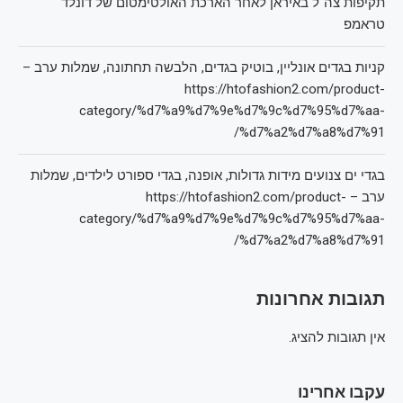
תקיפות צה"ל באיראן לאחר הארכת האולטימטום של דונלד
טראמפ
קניות בגדים אונליין, בוטיק בגדים, הלבשה תחתונה, שמלות ערב –
https://htofashion2.com/product-
category/%d7%a9%d7%9e%d7%9c%d7%95%d7%aa-
%d7%a2%d7%a8%d7%91/
בגדי ים צנועים מידות גדולות, אופנה, בגדי ספורט לילדים, שמלות
ערב – https://htofashion2.com/product-
category/%d7%a9%d7%9e%d7%9c%d7%95%d7%aa-
%d7%a2%d7%a8%d7%91/
תגובות אחרונות
אין תגובות להציג.
עקבו אחרינו