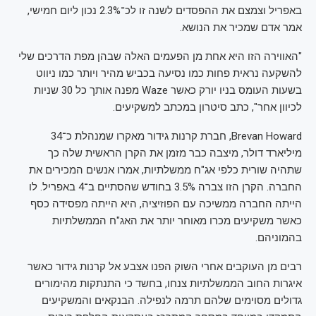
באפריל וצמצם את ההפסדים לשנה זו לכ־2.3% נכון ליום חמישי,
אמר אדם שמכיר את הנושא.
"האווירה הזו היא אחת מן הפעמים האלה שבהן מפת הדרכים שלי
להשקעה נראית פחות כמו נסיעה בכביש מהיר ויותר כמו ניווט
בשעות העומס בניו יורק כאשר Waze מפנה אותך כל 30 שניות
לכיוון אחר", כתב סיטרון במכתב למשקיעים.
Brevan Howard, חברת קרנות גידור מאקרו שמנהלת כ־34
מיליארד דולר, מיצבה כבר מזמן את הקרן הראשית שלה כך
שתהיה שורית כלפי אג"ח ממשלתיות, אמרו אנשים המכירים את
החברה. הקרן הזו צברה 3.5% בחודש שהסתיים ב־4 באפריל. לו
הייתה החברה ממשיכה עם הפוזיציה, היא הייתה מפסידה כסף
כאשר משקיעים מכרו מאוחר יותר את האג"ח הממשלתיות
בהמוניהם.
רבים מן העוקבים אחרי השוק הפנו אצבע אל קרנות גידור כאשר
איגרות החוב הממשלתיות צנחו, בחשד כי התנתקות מהימורים
גדולים מסוימים שלהם תרמה לנפילה. הבנקאים והמשקיעים