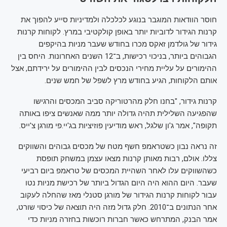
חוסר הוודאות המוגבר בנוגע לכלכלה ולמדיניות סייע להפוך את
קרנות הגידור לדוביות יותר באופן קולקטיבי במרץ. לקוחות קרנות
גידור של גולדמן זאקס מכרו בחודש שעבר מניות בהיקפים
הגבוהים ביותר, בניכוי רכישות, ב־12 השנים האחרונות. היחס בין
ההימורים על עליית מחירי הנכסים לבין ההימורים על ירידתם, אצל
אותם הלקוחות, הגיע בחודש מרץ לשפל של חמש שנים.
קרנות גידור, "בחנו חלק מהרטוריקה סביב המכסים והרגישו
שהפגיעה השלילית תהיה גדולה יותר ממה שאנשים ציפו באותה
תקופה", אמר ג'ון שלגל, ראש מודיעין פוזיציות בג'יי.פי מורגן צ'ייס.
זה נראה נבון כשטראמפ חשף מטח של מכסים גבוהים והשווקים
צללו. אולם, רבות מאותן קרנות מצאו עצמן במשחק תופסת
כשהשווקים עלו לאחר השהיית המכסים של טראמפ ביום רביעי
שעבר. היום ההוא היה היום הגדול ביותר של רכישת מניות נטו
עבור לקוחות קרנות הגידור של מורגן סטנלי מאז שהחלה לעקוב
אחר הנתונים ב־2010. חלק גדול מזה היה תוצאה של כיסוי שורט,
אמר הבנק, המתרחש כאשר חברות רוכשות בחזרה מניות כדי