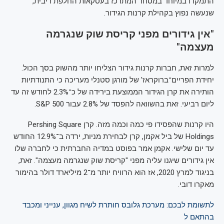
התמקדו במיוחד במסחר המתרכז בעסקאות החלפת ריבית,
שנעשה נפוץ בקהילת קרנות הגידור.
"אין גידורים מפני קריסת שוק שנגרמה
מעצמה"
למרות זאת, חברות קרנות גידור הצליחו יותר מהשוק בסך הכול.
יחידת הפריים־ברוקראז' של מורגן סטנלי מעריכה כי התנודתיות
הותירה את קרן הגידור הממוצעת בירידה של כ־2.3% לחודש זה עד
ליום רביעי. זאת בהשוואה להפסד של 2.8% עבור S&P 500.
היו קרנות שהפסידו פי כמה וכמה מזה. קרן Pershing Square
Holdings של ביל אקמן, קרן לבחירת מניות, ירדה ב־12.9% החודש
עד יום שלישי. אקמן אמר בפוסט במדיה החברתית כי לחברה שלו
אין גידורים שיגנו עליה מפני "קריסת שוק שנגרמה מעצמה". זאת,
בניגוד למרץ 2020, אז הוא הרוויח יותר מ־2 מיליארד דולר בהימור
מאקרו דובי.
לתשומת לבכם: מערכת גלובס חותרת לשיח מגוון, ענייני ומכבד
בהתאם ל