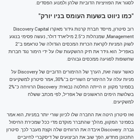
לסגור את הפוזיציות הדוביות שלהן ולמנוע הפסדים.
"כמו ניווט בשעות העומס בניו יורק"
רוב סיטרון, מייסד חברת קרנות גידור מאקרו Discovery Capital
Management, שמנהלות כ־2.5 מיליארד דולר, נעשה פסימי בנוגע
לשוק המניות לקראת הכרזת המכסים הגדולה של טראמפ ב־2
באפריל. הוא גידר את תיק ההשקעות שלו על ידי הימור נגד חברות
שחשופות לפגיעה ממכסים גבוהים.
כאשר עשה זאת, הערך של ההימורים הדוביים של Discovery על
מניות עלה על ההימורים השוריים ב־30%, אמר סיטרון למשקיעים
בסמינר מקוון. זו הייתה החלטה נבואית: Discovery הרוויחה כ־2%
בשלושת הימים הראשונים של אפריל, לפי מכתב ששלח
למשקיעים.
ואז סיטרון היטה את החברה שלו לכיוון שורי יותר במניות, הוא אמר
בסמינר המקוון, מהלך שהתברר מוקדם מדי ככל שמכירת החיסול
גברה. Discovery איבדה את הרווחים שלה וקצת מעבר לכך. סיטרון
התכוונן מחדש, הפך שוב את הביצועים של דיסקברי לחיוביים