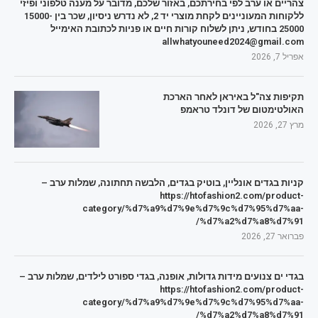
צהריים או ערב לפי בחירתכם, באזור שלכם, מדובר על מענה טלפוני ופיזי
ללקוחות המעוניינים לקחת מוצרי יד 2, לא נדרש ניסיון, שכר בין 15000-
25000 בחודש, ניתן לשלוח קורות חיים או פניות לכתובת האימייל
allwhatyouneed2024@gmail.com
אפריל 7, 2026
תקיפות צה"ל באיראן לאחר הארכת
האולטימטום של דונלד טראמפ
מרץ 27, 2026
קניות בגדים אונליין, בוטיק בגדים, הלבשה תחתונה, שמלות ערב –
https://htofashion2.com/product-
category/%d7%a9%d7%9e%d7%9c%d7%95%d7%aa-
%d7%a2%d7%a8%d7%91/
פברואר 27, 2026
בגדי ים צנועים מידות גדולות, אופנה, בגדי ספורט לילדים, שמלות ערב –
https://htofashion2.com/product-
category/%d7%a9%d7%9e%d7%9c%d7%95%d7%aa-
%d7%a2%d7%a8%d7%91/