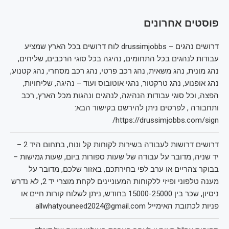
פוסטים אחרונים
דרושים נהגים – drussimjobbs לוח דרושים בכל הארץ שמציע
עבודות לנהגים בכל התחומים, נהיגה בכל סוגי הרכבים, שליחים,
נהג מונית, נהג משאית, נהג רכב פרטי, נהג רכב מסחרי, נהג קטנוע,
נהג אופנוע, נהג טרקטור, נהגי אוטובוס ועוד – נהיגה, שליחויות,
הפצה, וכל סוגי עבודות הנהיגה, לנהגים ונהגות מכל הארץ, רכב
ותחבורה , לפרטים ניתן להירשם בקישור הבא:
https://drussimjobbs.com/sign/
דרושים דרושות לעבודה בשירות לקוחות קל ונוח, בתחום היד 2 –
יד שניה, מדובר על עבודה של שעות ספורות ביום, שעות גמישות –
בבוקר צהריים או ערב לפי בחירתכם, באזור שלכם, מדובר על
מענה טלפוני ופיזי ללקוחות המעוניינים לקחת מוצרי יד 2, לא נדרש
ניסיון, שכר בין 15000-25000 בחודש, ניתן לשלוח קורות חיים או
פניות לכתובת האימייל allwhatyouneed2024@gmail.com