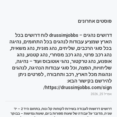
פוסטים אחרונים
דרושים נהגים – drussimjobbs לוח דרושים בכל
הארץ שמציע עבודות לנהגים בכל התחומים, נהיגה
בכל סוגי הרכבים, שליחים, נהג מונית, נהג משאית,
נהג רכב פרטי, נהג רכב מסחרי, נהג קטנוע, נהג
אופנוע, נהג טרקטור, נהגי אוטובוס ועוד – נהיגה,
שליחויות, הפצה, וכל סוגי עבודות הנהיגה, לנהגים
ונהגות מכל הארץ, רכב ותחבורה , לפרטים ניתן
להירשם בקישור הבא:
https://drussimjobbs.com/sign/
אפריל 25, 2026
דרושים דרושות לעבודה בשירות לקוחות קל ונוח, בתחום היד 2 – יד
שניה, מדובר על עבודה של שעות ספורות ביום, שעות גמישות – בבוקר