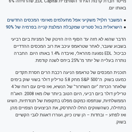
מייסד חברת קרנות הגידור השוויצרית EDL Capital, שהרוויחה 6%
באותו יום.
●
המשבר חלף? משקיעי אפל מתעלמים מאיומי המכסים החדשים
●
הישראלית בוול סטריט שמקבלת המלצת קנייה בפרמיה של 90%
הדבר שהוא לא חזה עד הסוף היה הזינוק של המניות ביום רביעי
בשבוע שעבר, לאחר שטראמפ עיכב את רוב המכסים ההדדיים
כביכול. EDL נפגעה מהראלי, ואיבדה 1.4% באותו היום. החברה
נותרה בעלייה של יותר מ־25% ביחס לשנה קודמת.
תוכנית המכסים של טראמפ הניעה רכבת הרים חסרת תקדים
כמעט בשוק. ה־S&P 500 מחק 5.8 טריליון דולר בשווי שוק בימים
שלאחר הכרזת "יום השחרור" של הנשיא, ואז סיים עם רווח של 4
טריליון דולר ביום רביעי, היום הטוב ביותר שלו מאז 2008. האג"ח
הממשלתיות, שנתפסו כמקום מפלט בתקופות של תנודתיות, השיגו
בתחילה, כשהשווקים החלו להתרסק, את הביצועים הצפויים מהן.
ואז לפתע – ובחדות – הן שינו כיוון, ועוררו דאגות לגבי הקשיים
בשוק.