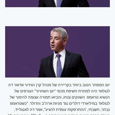
יום המסחר הטוב ביותר בקריירה של מנהל קרן הגידור אדואר דה
לנגלאד היה למחרת חשיפת מכסי "יום השחרור" הגורפים של
הנשיא טראמפ. השווקים צנחו, והביאו תמורה עצומה להימור של
לנגלאד במיליארדי דולרים נגד מניות ארה"ב והדולר. "כשטראמפ
נבחר, חשבתי, 'ההתרסקות עומדת להגיע", אמר דה לאנגלייד,