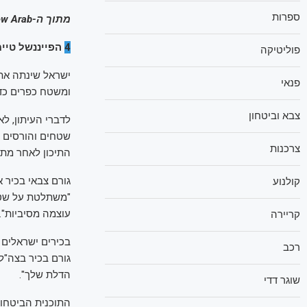
ספרות
מתוך ה-New Arab מאת מאלק ג'דעה.
4
הפייננשל טיימ
פוליטיקה
ישראל שינתה את 
פנאי
ומשטח כפרים כדי 
צבא וביטחון
לדברי העיתון, לא
שטחים והורסים 
צרכנות
התיכון לאחר מתקפת חמאס ב-7 באוקטובר 23
גורם צבאי בכיר 
קולנוע
"משתלטת על שטחי
עוצמה מסיביות".
קריירה
רכב
גורם בכיר בצה"ל
הדלת שלך".
שוגר דדי
התוכנית הביטחונ