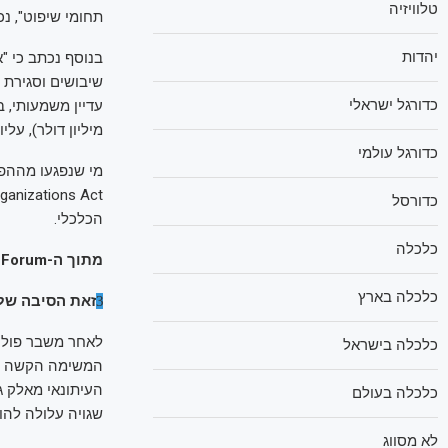
טלוויזיה
תחומי שיפוט", נכ
יהדות
כדורגל ישראלי
מיליון דולר), עליות בפרמיות ביטוח (2 מיליון
כדורגל עולמי
כדורסל
הכלכלי.
כלכלה
מתוך ה-Middle East Forum
כלכלה בארץ
זאת הסיבה של
3
לאחר משבר פוליט
כלכלה בישראל
המשימה הקשה – ל
כלכלה בעולם
שגויה עלולה להוב
לא מסווג