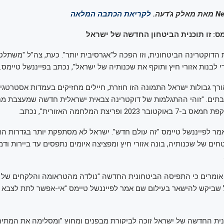
לקריאת הכתבה המלאה
ס: זו תוכנית הביטחון החדשה של ישראל
הדוקטרינה הביטחונית, וזו הפכה ל"אגרסיבית יותר". כעת, צה"ל "משתל
לבנות אזורי חיץ ותוקף את שכנותיה של ישראל", נכתב בפייננשל טיימס.
ורך גבולות ישראל התמונה הזו חוזרת, חיילים מחזיקים בעמדות אסטרטגיו
בתים. "זוהי ההתגלמות של דוקטרינה צבאית ישראלית חדשה שמעצבת מ
20 ופריצת המלחמה האזורית", נכתב.
אמר לפייננשל טיימס "זה עולם חדש". ישראל לא מסתפקת יותר בגדרות ה
ם של שכנותיה, בונה אזורי חיץ ומפציצה איומים נתפסים עד ביירות ודמ
 שביקש להישאר בעילום שם אמר לפייננשל טיימס "אי-אפשר לתת לצבא ט
ית החדשה של ישראל זוכה לביקורת מבפנים ומחוץ "ומסלימה את המתיחו