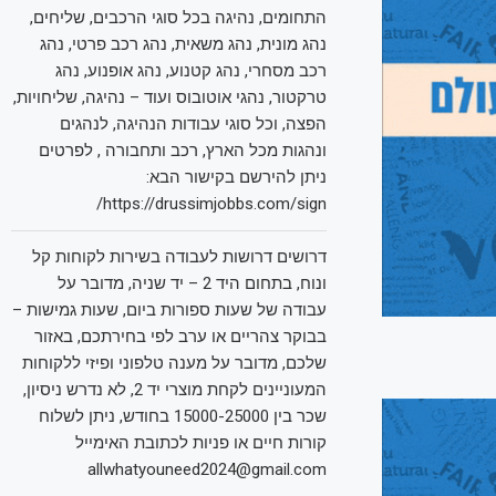
התחומים, נהיגה בכל סוגי הרכבים, שליחים,
נהג מונית, נהג משאית, נהג רכב פרטי, נהג
רכב מסחרי, נהג קטנוע, נהג אופנוע, נהג
טרקטור, נהגי אוטובוס ועוד – נהיגה, שליחויות,
הפצה, וכל סוגי עבודות הנהיגה, לנהגים
ונהגות מכל הארץ, רכב ותחבורה , לפרטים
ניתן להירשם בקישור הבא:
https://drussimjobbs.com/sign/
דרושים דרושות לעבודה בשירות לקוחות קל
ונוח, בתחום היד 2 – יד שניה, מדובר על
עבודה של שעות ספורות ביום, שעות גמישות –
בבוקר צהריים או ערב לפי בחירתכם, באזור
שלכם, מדובר על מענה טלפוני ופיזי ללקוחות
המעוניינים לקחת מוצרי יד 2, לא נדרש ניסיון,
שכר בין 15000-25000 בחודש, ניתן לשלוח
קורות חיים או פניות לכתובת האימייל
allwhatyouneed2024@gmail.com