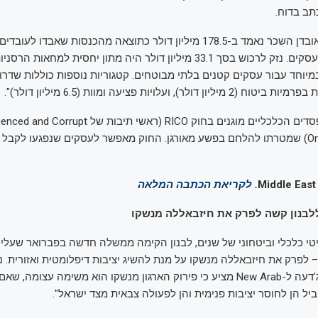
תב בדוח.
בנוסף נכתב כי "אובדן השכר נאמד ב-178.5 מיליון דולר כתוצאה מהכנסות שאבדו ל
שיבושים וסגירת עסקים. נזק לרכוש בסך 33.1 מיליון דולר היה מתון יחסית למח
 דולר), ועלויות פציעה ומוות (6.5 מיליון דולר)".
מי שנפגעו מההפסדים הכלכליים מוגנים בחוק RICO (ראשי ת
Organizations Act) שמטרתו להלחם בפשע מאורגן. החוק מאפשר לעסקים שנפגעו לקבל
.
לקריאת הכתבה המלאה
לבנון קשה לפרק את חיזבאללה מנשקו
י כלכלי וביטחוני של שנים, לבנון הקימה ממשלה חדשה בפברואר שעלי
פרק את חיזבאללה מנשקו על מנת להשיג יציבות דיפלומטית ואזורית. נ
העיתונאי מאלק ג'דעה ל-New Arab מציע כי פירוק הארגון מנשקו הוא משימה עצומ
יל הן לחוסר יציבות פנימית והן לפעולה צבאית מצד ישראל".