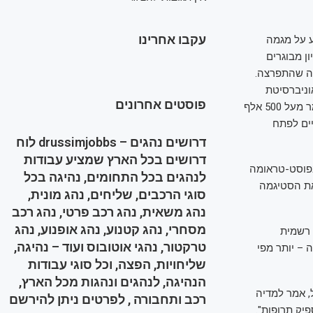
עקבו אחרינו
ביע על מגמה
בת באוכלוסייה. לפי דוח מבקר המדינה מפברואר, כ-3 מיליון מבוגרים
קבות ה-7 באוקטובר והמלחמה שהתפרצה.
אוניברסיטת
פוסטים אחרונים
קולומביה מצא כי מאז ה-7 באוקטובר 5% מהישראלים צפויים לפתח פוסט-טראומה – כלומר מעל 500 אלף
וטף ושורדי הפסטיבלים כ-31% מהם צפויים לפתח
דרושים נהגים – drussimjobbs לוח
דרושים בכל הארץ שמציע עבודות
בפוסט-טראומה
לנהגים בכל התחומים, נהיגה בכל
את הסטיגמה
סוגי הרכבים, שליחים, נהג מונית,
נהג משאית, נהג רכב פרטי, נהג רכב
מסחרי, נהג קטנוע, נהג אופנוע, נהג
ישראלים מוכרים רשמית
טרקטור, נהגי אוטובוס ועוד – נהיגה,
 יחיו עם ההפרעה – יותר מפי
שליחויות, הפצה, וכל סוגי עבודות
הנהיגה, לנהגים ונהגות מכל הארץ,
, אמר למדיה
רכב ותחבורה , לפרטים ניתן להירשם
פיק תרופות".