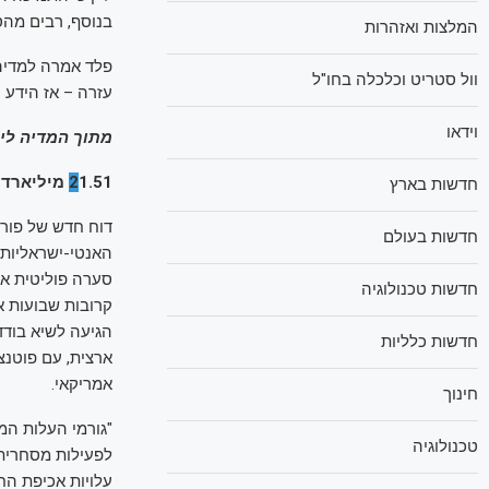
בנוסף, רבים מהס
המלצות ואזהרות
פלד אמרה למדיה 
וול סטריט וכלכלה בחו"ל
עזרה – אז הידע 
וידאו
מתוך המדיה ליי
1.51 מיליארד דולר: זה הנזק הכלכלי שנגרם לעסקים יהודיים בארה"ב בגלל הפגנות
2
חדשות בארץ
דוח חדש של פורו
חדשות בעולם
סערה פוליטית אל
חדשות טכנולוגיה
קרובות שבועות א
חדשות כלליות
אמריקאי.
חינוך
טכנולוגיה
לפעילות מסחרית 