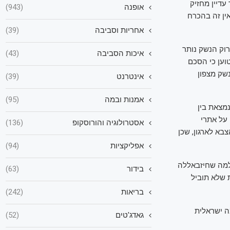
דיין מחזיק
אופנה
(943)
ין זה בהכרח
אחריות וסביבה
(39)
וק הנשק נותר
איכות הסביבה
(43)
וען כי הסכם
שק מצפון
אינטרנט
(39)
אמנות ובמה
(95)
מצאת בין
על אתרי
אסטרולוגיה והורוסקופ
(136)
בא לארגון, שכן
אפליקציות
(94)
 למה שחיזבאללה
בידור
(63)
 שלא תוביל
בריאות
(242)
 ישראלית
גאדג'טים
(52)