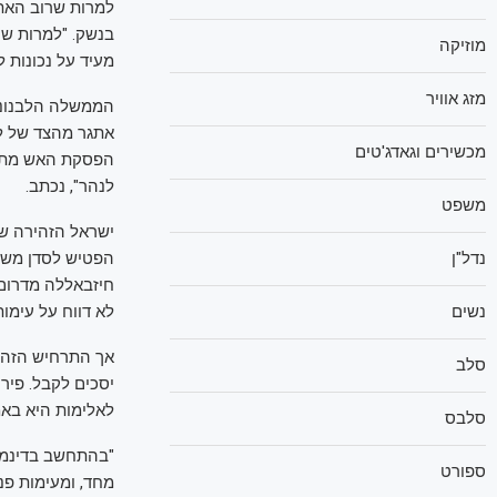
למרות שרוב האתר
בנשק. "למרות שח
מוזיקה
מעיד על נכונות 
מזג אוויר
הממשלה הלבנונית
אתגר מהצד של לב
מכשירים וגאדג'טים
הפסקת האש מתייח
לנהר", נכתב.
משפט
ישראל הזהירה ש
הפטיש לסדן משו
נדל"ן
חיזבאללה מדרום 
לא דווח על עימות
נשים
אך התרחיש הזה ל
סלב
יסכים לקבל. פיר
לאלימות היא באמצ
סלבס
"בהתחשב בדינמי
ספורט
מחד, ומעימות פני