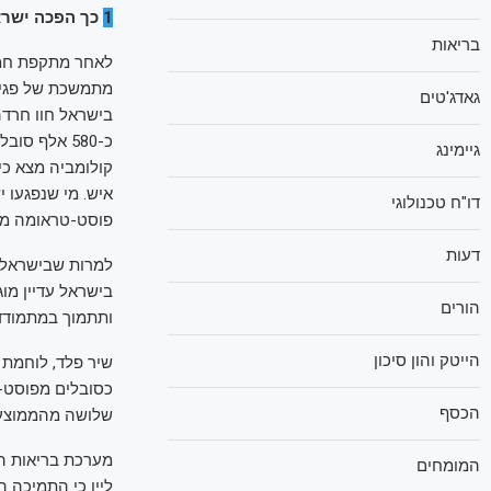
1
כך הפכה ישרא
בריאות
גאדג'טים
כ-580 אלף 
גיימינג
דו"ח טכנולוגי
פוסט-טראומה מל
דעות
למרות שבישראל 
בישראל עדיין מו
הורים
ותתמוך במתמודדי
הייטק והון סיכון
הכסף
שלושה מהממוצע האמריקאי (כ-5%) ופ
מערכת בריאות הנ
המומחים
ליין כי התמיכה ה