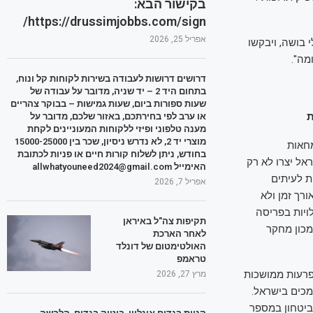
בקישור הבא:
https://drussimjobbs.com/sign/
אפריל 25, 2026
 בושה, ויבקשו
מה".
דרושים דרושות לעבודה בשירות לקוחות קל ונוח,
בתחום היד 2 – יד שניה, מדובר על עבודה של
שעות ספורות ביום, שעות גמישות – בבוקר צהריים
או ערב לפי בחירתכם, באזור שלכם, מדובר על
מענה טלפוני ופיזי ללקוחות המעוניינים לקחת
מוצרי יד 2, לא נדרש ניסיון, שכר בין 15000-25000
מחאות
בחודש, ניתן לשלוח קורות חיים או פניות לכתובת
נגד ישראל יצרו לא רק
האימייל allwhatyouneed2024@gmail.com
ת לעיתים
אפריל 7, 2026
רך זמן ולא
עה ל-1.51 מיליארד דולר בעלויות בפריסה
תקיפות צה"ל באיראן
 פוטנציאל לעלייה ככל שהמחאות יימשכו", נכתב בדוח של Middle East Forum, מכון מחקר
לאחר הארכת
האולטימטום של דונלד
טראמפ
יליארד דולר כתוצאה מהפרעות ממושכות
מרץ 27, 2026
מכים בישראל.
הוצאות ביטחון במספר