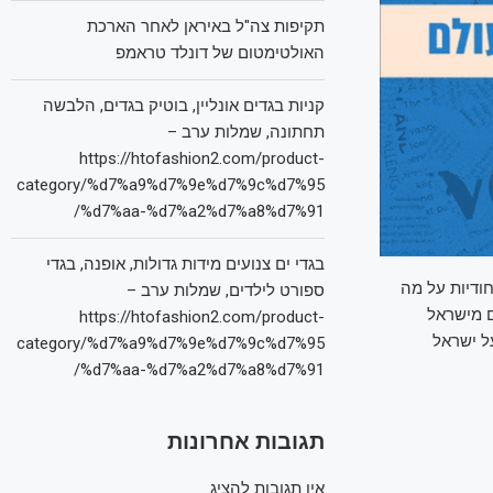
תקיפות צה"ל באיראן לאחר הארכת
האולטימטום של דונלד טראמפ
קניות בגדים אונליין, בוטיק בגדים, הלבשה
תחתונה, שמלות ערב –
https://htofashion2.com/product-
category/%d7%a9%d7%9e%d7%9c%d7%95
%d7%aa-%d7%a2%d7%a8%d7%91/
בגדי ים צנועים מידות גדולות, אופנה, בגדי
דיות על מה
ספורט לילדים, שמלות ערב –
ם מישראל
https://htofashion2.com/product-
ל ישראל
category/%d7%a9%d7%9e%d7%9c%d7%95
%d7%aa-%d7%a2%d7%a8%d7%91/
תגובות אחרונות
אין תגובות להציג.