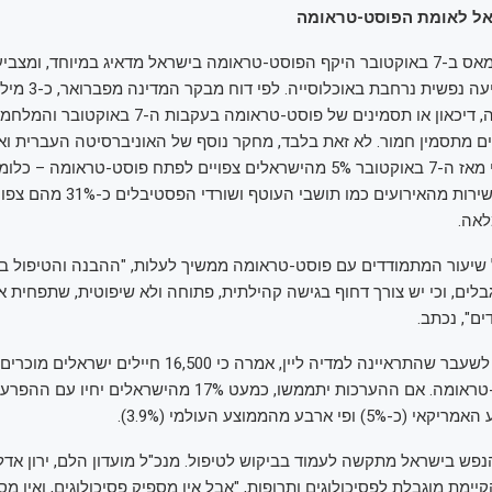
ל לאומת הפוסט-טראומה
לאחר מתקפת חמאס ב-7 באוקטובר היקף הפוסט-טראומה בישראל מדאיג במיוחד, ומצ
מתמשכת של פגיעה נפשית נרח
בישראל חוו חרדה, דיכאון או תסמינים של פוסט-טראומה בע
סובלים מתסמין חמור. לא זאת בלבד, מחקר נוסף של האוניברסיטה העברית ו
איש. מי שנפגעו ישירות מהאירועים כמו תושבי הע
אה.
שיעור המתמודדים עם פוסט-טראומה ממשיך לעלות, "ההבנה והטיפול 
גבלים, וכי יש צורך דחוף בגישה קהילתית, פתוחה ולא שיפוטית, שתפחית 
ם", נכתב.
שיר פלד, לוחמת לשעבר שהתראיינה למדיה ליין, אמרה כי 16,500 חיילים 
כסובלים מפוסט-טראומה. אם ההערכות יתממשו, כמעט 17% מהישראלים
י ארבע מהממוצע העולמי (3.9%).
פש בישראל מתקשה לעמוד בביקוש לטיפול. מנכ"ל מועדון הלם, ירון אדל
קיימת מוגבלת לפסיכולוגים ותרופות, "אבל אין מספיק פסיכולוגים, ואין מס