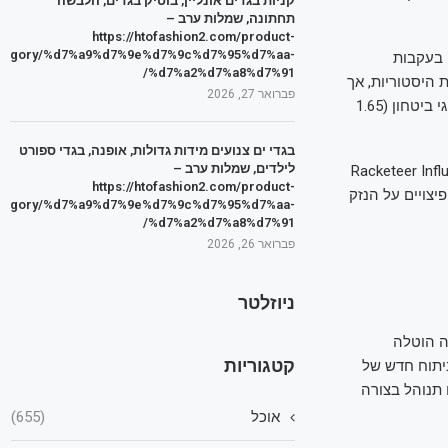
קניות בגדים אונליין, בוטיק בגדים, הלבשה
תחתונה, שמלות ערב –
https://htofashion2.com/product-
tegory/%d7%a9%d7%9e%d7%9c%d7%95%d7%aa-
עובדים בעקבות
%d7%a2%d7%a8%d7%91/
אות הרסניות היסטוריות, אך
פברואר 27, 2026
עדיין משמעותי, במיוחד עבור עסקים קטנים בלתי מבוטחים. קטגוריות נוספות כוללות שדרוגי ביטחון (1.65
בגדי ים צנועים מידות גדולות, אופנה, בגדי ספורט
לילדים, שמלות ערב –
יבות של Racketeer Influenced and Corrupt
https://htofashion2.com/product-
 פיצויים על הנזק
tegory/%d7%a9%d7%9e%d7%9c%d7%95%d7%aa-
%d7%a2%d7%a8%d7%91/
פברואר 26, 2026
ניוזלטר
ה הוטלה
קטגוריות
יתוח חדש של
ה, שאם תנוהל בצורה
אוכל
(655)