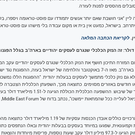
ובלים מהססים לפנות לעזרה.
ליין "אני חושבת שאם יותר אנשים יתמודדו עם פוסט-טראומה ויספרו, בלי
יתרחב. בישראל, כמעט אין בית או מקום עבודה בלי מישהו עם פוסט-טראו
ן.
לקריאת הכתבה המלאה
ם המזרח התיכון חושף את הנזק הכלכלי שנגרם לעסקים יהודיים עקב ה
האנטי-ישראליות בארה"ב. מאז ה-7 באוקטובר והלחימה של ישראל בעזה, ההפגנות 
א גם נזק כלכלי מתמשך לעסקים בבעלות יהודית. "ההפגנות הללו נמשכו
ו חודשים באזורים מסוימים. כתוצאה מכך, השפעתן הכלכלית הצטברה לאו
הגיעה לשיא בודד של שיבוש. ההשפעה הכלכלית הכוללת הגי
ארצית, עם
"גורמי העלות המרכזיים כוללים אובדן הכנסות עסקיות של 1.19 מ
וקמעונאית, שפגעו במיוחד בעסקים בבעלות יהודית ובאלו הנתפסים כתו
עלויות אכיפת החוק הגיעו ל-97.3 מיליון דולר עקב שעות נוספות, פריסות מיוחדות ו