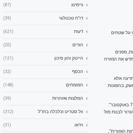
גיימינג
(87)
דו"ח טכנולוגי
(39)
דעות
(621)
ט על שטחים
הורים
(20)
ת, מפנים
הייטק והון סיכון
(121)
חדש את המזרח
הכסף
(32)
תרעה אלא
המומחים
(148)
שק, בהפגנות
המלצות ואזהרות
(39)
בכירים ישראלים אומרים כי התפיסה הביטחונית החדשה "נולדה מהטראומה והלקחים של 7 באוקטובר".
וול סטריט וכלכלה בחו"ל
(312)
רור לבנות מול
וידאו
(31)
ת האזורית",