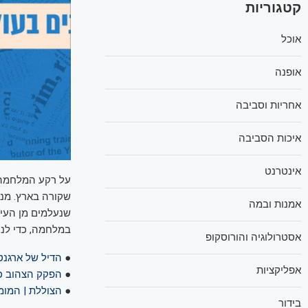
קטגוריות
אוכל
אופנה
אחריות וסביבה
איכות הסביבה
אינטרנט
על רקע המלחמה 
שקורה בארץ. מני
אמנות ובמה
שנעלמים מן העין
במלחמה, כדי לנס
אסטרולוגיה והורוסקופ
●
הדיל של ארגנטינה
אפליקציות
●
הפקק הצהוב כ
●
הצוללת | המו
בידור