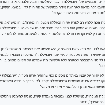
ים הצבאיים של חיזבאללה הועברו לשליטת הצבא הלבנוני, ארגון הטרור ע
יזבאללה מראה לאחרונה מידה מסוימת של פתיחות לדיון בנושא הנשק, א
למסור את כל הארסנל בעתיד הקרוב".
 זוכה ללחץ רב לפרק את חיזבאללה מנשקו הן מארה"ב והן מישראל. פיר
נון משום "שהנשק הוא חלק בלתי נפרד מזהותו של הארגון"."חיזבאללה ט
ס רק לפירוקו מדרום לנהר הליטני – כלומר, לטענתו, מותר לו להחזיק נ
אם לבנון לא תבצע את המשימה, היא תעשה זאת בעצמה. ממשלת לבנון נ
ם שהיא חוששת מסכסוך פנימי עם חיזבאללה. "השתלטות הצבא הלבנוני 
לליטני התבצעה לכאורה ללא אלימות, מה שמרמז על תיאום מסוים בין הצ
ים".
א יחזור על עצמו באתרים נוספים כפי שהזהיר ארגון הטרור. "יש גבולות
וקו בכפייה איננה אפשרות שחיזבאללה יקבל. לכן, הדרך היחידה האפשרית
עות משא ומתן דיפלומטי – אזורי או מקומי".
קה הנוכחית, ממשלת לבנון נמצאת בעמדה קשה, מנסה להימנע מהסלמה
מי מאידך", נכתב.