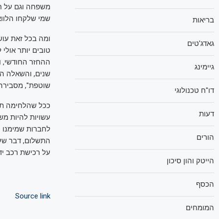
משפחה וגם על חש
שמי שלקחו הלווא
בריאות
ומה בכל זאת עוש
גאדג'טים
טובים יותר אולי
ההחזר החודשי, ו
גיימינג
שנים, והשאלה ה
שוטפת", מסבירה ל
דו"ח טכנולוגי
ככל שהלחימה תימ
דעות
עשויות להיות משמ
לחברות שמימנו ע
הורים
התשלום, דבר שעל
על רכישת רכב יד
הייטק והון סיכון
הכסף
Source link
המומחים