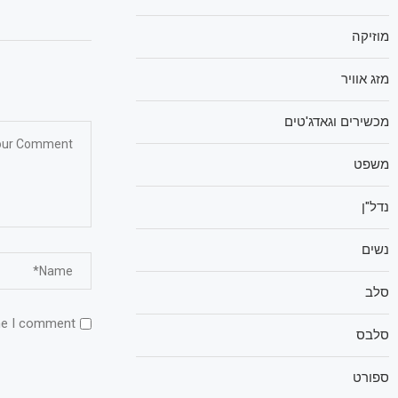
מוזיקה
מזג אוויר
מכשירים וגאדג'טים
משפט
נדל"ן
נשים
סלב
me I comment.
סלבס
ספורט