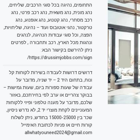
התחומים, נהיגה בכל סוגי הרכבים, שליחים,
נהג מונית, נהג משאית, נהג רכב פרטי, נהג
רכב מסחרי, נהג קטנוע, נהג אופנוע, נהג
טרקטור, נהגי אוטובוס ועוד – נהיגה, שליחויות,
הפצה, וכל סוגי עבודות הנהיגה, לנהגים
ונהגות מכל הארץ, רכב ותחבורה , לפרטים
ניתן להירשם בקישור הבא:
https://drussimjobbs.com/sign/
דרושים דרושות לעבודה בשירות לקוחות קל
ונוח, בתחום היד 2 – יד שניה, מדובר על
עבודה של שעות ספורות ביום, שעות גמישות –
בבוקר צהריים או ערב לפי בחירתכם, באזור
שלכם, מדובר על מענה טלפוני ופיזי ללקוחות
המעוניינים לקחת מוצרי יד 2, לא נדרש ניסיון,
שכר בין 15000-25000 בחודש, ניתן לשלוח
קורות חיים או פניות לכתובת האימייל
allwhatyouneed2024@gmail.com