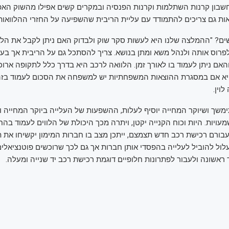
בון קרנות השתלמות וקרנות הפנסיה ובמקרים קשים אפילו מהשוק האפו
ות גם צריכים להתמודד עם עליית הריבית שהשפיעה על החזרי ההלוואות"
ים? "ההמלצה שלנו היא לעשות סקר שוק ולבדוק האם ניתן לקבל את הלו
 לפרוס אותה ולנהל משא ומתן בנושא. צריך להסתכל גם על הריבית אך בעי
האם ניתן לעמוד בו לאורך זמן. הלוואה לרכב היא בדרך כלל לתקופה ארו
יא אם במסגרת ההוצאות המשפחתיות יש למשפחה את הסכום לעמוד בזה
וין.
שך ושיוקר המחייה יוסיף לעלות, ההשפעות של העלייה ביוקר המחייה וע
עויות. היות וכוח הקנייה יקטן, ויתרה מכך היכולת של הלווים לעמוד בה
בורם רכישת רכב חדש תצמצם, ייתכן מצב בו חברות המימון יקשיחו את ת
ול להוביל לעלייה בהפסדי אותן חברות אך גם לכך שרוכשים פוטנציאלים 
 ראשונה ולעבור לפתרונות חלופיים דוגמת רכישת רכב יד שנייה ומעלה.