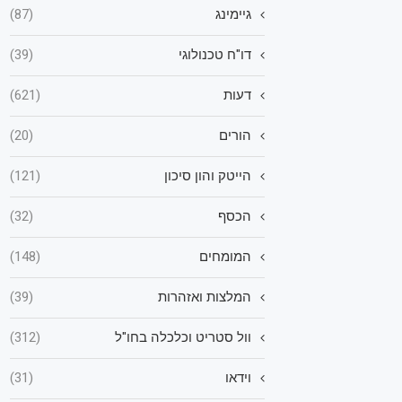
גיימינג
(87)
דו"ח טכנולוגי
(39)
דעות
(621)
הורים
(20)
הייטק והון סיכון
(121)
הכסף
(32)
המומחים
(148)
המלצות ואזהרות
(39)
וול סטריט וכלכלה בחו"ל
(312)
וידאו
(31)