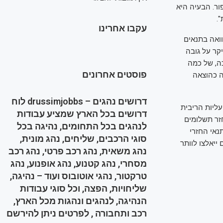
ר. הבעיה היא
.
עקבו אחרינו
ואה בתנאים
קר על גובה
כה, של כמה
פוסטים אחרונים
 כהוצאה
דרושים נהגים – drussimjobbs לוח
ליות הריבית
דרושים בכל הארץ שמציע עבודות
חזר תשלומים
לנהגים בכל התחומים, נהיגה בכל
נאי החזרי
סוגי הרכבים, שליחים, נהג מונית,
ייאלצו לוותר
נהג משאית, נהג רכב פרטי, נהג רכב
מסחרי, נהג קטנוע, נהג אופנוע, נהג
טרקטור, נהגי אוטובוס ועוד – נהיגה,
שליחויות, הפצה, וכל סוגי עבודות
הנהיגה, לנהגים ונהגות מכל הארץ,
רכב ותחבורה , לפרטים ניתן להירשם