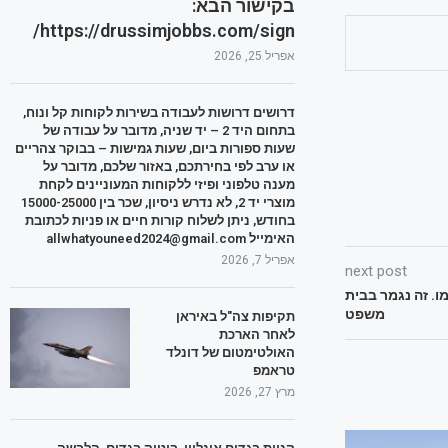
בקישור הבא:
https://drussimjobbs.com/sign/
אפריל 25, 2026
דרושים דרושות לעבודה בשירות לקוחות קל ונוח,
בתחום היד 2 – יד שניה, מדובר על עבודה של
שעות ספורות ביום, שעות גמישות – בבוקר צהריים
או ערב לפי בחירתכם, באזור שלכם, מדובר על
מענה טלפוני ופיזי ללקוחות המעוניינים לקחת
מוצרי יד 2, לא נדרש ניסיון, שכר בין 15000-25000
בחודש, ניתן לשלוח קורות חיים או פניות לכתובת
האימייל allwhatyouneed2024@gmail.com
אפריל 7, 2026
next post
. זה נגמר בבית
משפט
תקיפות צה"ל באיראן
לאחר הארכת
האולטימטום של דונלד
טראמפ
מרץ 27, 2026