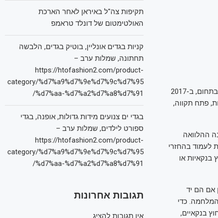
תקיפות צה"ל באיראן לאחר הארכת
האולטימטום של דונלד טראמפ
קניות בגדים אונליין, בוטיק בגדים, הלבשה
תחתונה, שמלות ערב –
https://htofashion2.com/product-
category/%d7%a9%d7%9e%d7%9c%d7%95
תוצאת לוואי היא הגידול במספר המגרשים שעוסקים במכירת רכבים מעוקלים. לפי גורמים בתחום, ב-2017
%d7%aa-%d7%a2%d7%a8%d7%91/
יש 9 מגרשים כאלה, בגלילות, פתח תקווה,
בגדי ים צנועים מידות גדולות, אופנה, בגדי
ספורט לילדים, שמלות ערב –
בה ההלוואה
https://htofashion2.com/product-
חזר החודשי עומד על כ-1,150 שקל. על מנת לעמוד בהחזרי
category/%d7%a9%d7%9e%d7%9c%d7%95
בנקאיות או
%d7%aa-%d7%a2%d7%a8%d7%91/
 אם הם יד
תגובות אחרונות
המלחמה. כדי
וץ בנקאיים,
אין תגובות להציג.