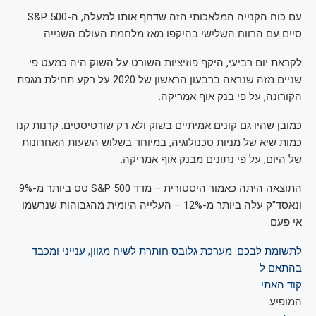
עם כוח הקנייה המלאכותי הזה שדחף אותו למעלה, ה-S&P 500
סיים עם ה
רווח השלישי בהיקפו מאז מלחמת העולם השנייה.
לקראת יום רביעי, היקף פוזיציות השורט על השוק היה כמעט פי
שניים מזה שנראה ברבעון הראשון של 2020 על רקע תחילת מגפת
הקורונה, על פי בנק אוף אמריקה.
כמובן שהיו גם קונים אמיתיים בשוק ולא רק שורטיסטים. קרנות קנו
כמות שיא של מניות טכנולוגיה, במיוחד בשלוש השעות האחרונות
של היום, על פי נתונים מבנק אוף אמריקה.
התוצאה היתה כאמור היסטורית – מדד S&P 500 טס ביותר מ-9%
ונאסד"ק עלה ביותר מ-12% – העלייה היומית מהגבוהות שנרשמו
אי פעם.
לתשומת לבכם: מערכת גלובס חותרת לשיח מגוון, ענייני ומכבד
בהתאם ל
קוד האתי
המופיע