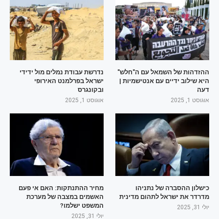
ההזדהות של השמאל עם ה"חלש"
נדרשת עבודת נמלים מול ידידי
היא שילוב ידיים עם אנטישמיות |
ישראל בפרלמנט האירופי
דעה
ובקונגרס
אוגוסט 1, 2025
אוגוסט 1, 2025
כישלון ההסברה של נתניהו
מחיר ההתנתקות: האם אי פעם
מדרדר את ישראל לתהום מדינית
האשמים במצבה של מערכת
המשפט ישלמו?
יולי 31, 2025
יולי 31, 2025