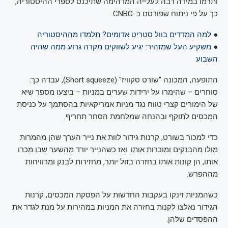
ותרמו במידה רבה לעלייה המדהימה שתיכנס לספרי ההיסטוריה,
כך על פי ניתוח שפורסם ב-CNBC.
●
למה המדדים בוול סטריט אדומים? תלמדו מההיסטוריה
●
משקיע העל שמזהיר: יגיע לשווקים מקרה גרוע ממה שהיה
השבוע
התופעה, המכונה "שורט סקוויז" (Short squeeze), עבדה כך:
סוחרים – שהימרו על ירידות שערים במניות – ביצעו מספר שיא
של הימורים קצרי טווח נגד מניות אמריקאיות בהסתמך על כניסת
המכסים לתוקף ובהנחה שמלחמת הסחר תחריף.
כדי למכור בשורט, קרנות גידור לוות את נייר הערך שהן מהמרות
מולו מהבנקים ומוכרות אותו. ואז כשהנייר יורד מהשער שבו מכרו
אותו, הן קונות אותו בחזרה בזול יותר, מחזירות לבנק ומרוויחות
מההפרש.
כשהמניות זינקו בעקבות החדשות על הפסקת המכסים, קרנות
הגידור נאלצו לקנות בחזרה את המניות במהירות על מנת לגדר את
ההפסדים שלהן.