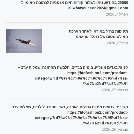
25000 בחודש, ניתן לשלוח קורות חיים או פניות לכתובת האימייל
allwhatyouneed2024@gmail.com
אפריל 7, 2026
תקיפות צה"ל באיראן לאחר הארכת
האולטימטום של דונלד טראמפ
מרץ 27, 2026
קניות בגדים אונליין, בוטיק בגדים, הלבשה תחתונה, שמלות ערב –
https://htofashion2.com/product-
category/%d7%a9%d7%9e%d7%9c%d7%95%d7%aa-
%d7%a2%d7%a8%d7%91/
פברואר 27, 2026
בגדי ים צנועים מידות גדולות, אופנה, בגדי ספורט לילדים, שמלות ערב –
https://htofashion2.com/product-
category/%d7%a9%d7%9e%d7%9c%d7%95%d7%aa-
%d7%a2%d7%a8%d7%91/
פברואר 26, 2026