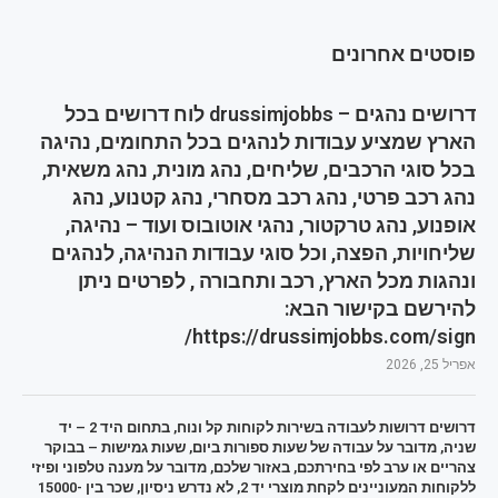
פוסטים אחרונים
דרושים נהגים – drussimjobbs לוח דרושים בכל
הארץ שמציע עבודות לנהגים בכל התחומים, נהיגה
בכל סוגי הרכבים, שליחים, נהג מונית, נהג משאית,
נהג רכב פרטי, נהג רכב מסחרי, נהג קטנוע, נהג
אופנוע, נהג טרקטור, נהגי אוטובוס ועוד – נהיגה,
שליחויות, הפצה, וכל סוגי עבודות הנהיגה, לנהגים
ונהגות מכל הארץ, רכב ותחבורה , לפרטים ניתן
להירשם בקישור הבא:
https://drussimjobbs.com/sign/
אפריל 25, 2026
דרושים דרושות לעבודה בשירות לקוחות קל ונוח, בתחום היד 2 – יד
שניה, מדובר על עבודה של שעות ספורות ביום, שעות גמישות – בבוקר
צהריים או ערב לפי בחירתכם, באזור שלכם, מדובר על מענה טלפוני ופיזי
ללקוחות המעוניינים לקחת מוצרי יד 2, לא נדרש ניסיון, שכר בין 15000-