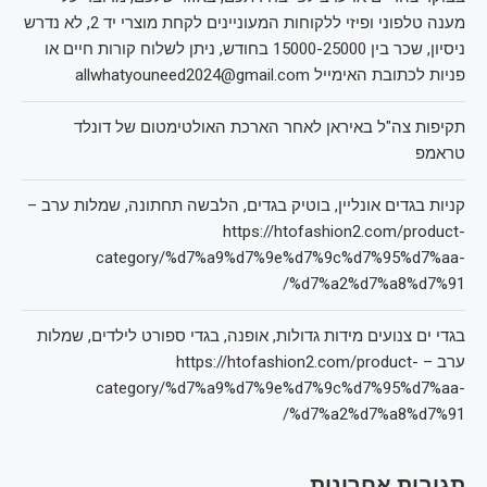
מענה טלפוני ופיזי ללקוחות המעוניינים לקחת מוצרי יד 2, לא נדרש
ניסיון, שכר בין 15000-25000 בחודש, ניתן לשלוח קורות חיים או
פניות לכתובת האימייל allwhatyouneed2024@gmail.com
תקיפות צה"ל באיראן לאחר הארכת האולטימטום של דונלד
טראמפ
קניות בגדים אונליין, בוטיק בגדים, הלבשה תחתונה, שמלות ערב –
https://htofashion2.com/product-
category/%d7%a9%d7%9e%d7%9c%d7%95%d7%aa-
%d7%a2%d7%a8%d7%91/
בגדי ים צנועים מידות גדולות, אופנה, בגדי ספורט לילדים, שמלות
ערב – https://htofashion2.com/product-
category/%d7%a9%d7%9e%d7%9c%d7%95%d7%aa-
%d7%a2%d7%a8%d7%91/
תגובות אחרונות