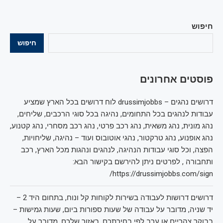
חיפוש
חיפוש
פוסטים אחרונים
דרושים נהגים – drussimjobbs לוח דרושים בכל הארץ שמציע
עבודות לנהגים בכל התחומים, נהיגה בכל סוגי הרכבים, שליחים,
נהג מונית, נהג משאית, נהג רכב פרטי, נהג רכב מסחרי, נהג קטנוע,
נהג אופנוע, נהג טרקטור, נהגי אוטובוס ועוד – נהיגה, שליחויות,
הפצה, וכל סוגי עבודות הנהיגה, לנהגים ונהגות מכל הארץ, רכב
ותחבורה , לפרטים ניתן להירשם בקישור הבא:
https://drussimjobbs.com/sign/
דרושים דרושות לעבודה בשירות לקוחות קל ונוח, בתחום היד 2 –
יד שניה, מדובר על עבודה של שעות ספורות ביום, שעות גמישות –
בבוקר צהריים או ערב לפי בחירתכם, באזור שלכם, מדובר על