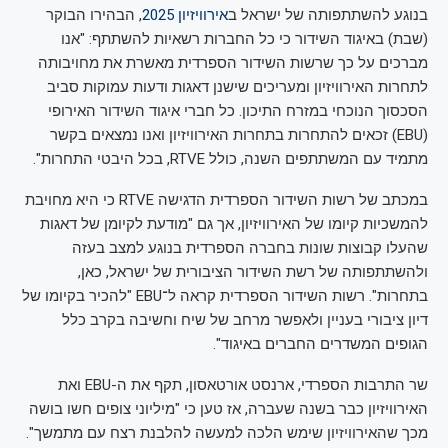
בנוגע להשתתפותה של ישראל ב
אירוויזיון 2025
, הבהירו הבוקר
(שבת) באיגוד השידור כי כל החברות רשאיות להשתתף: "אנו
מברכים על כך שרשות השידור הספרדית מאשרת את מחויבותה
לתחרות האירוויזיון ומעריכים שישנן דאגות ודעות עמוקות סביב
הסכסוך הנוכחי במזרח התיכון. כל חברי איגוד השידור האירופי
(EBU) זכאים להתחרות בתחרות האירוויזיון ואנו נמצאים בקשר
מתמיד עם המשתתפים השנה, כולל RTVE, בכל היבטי התחרות".
במכתב של רשות השידור הספרדית הדגישה RTVE כי היא מחויבת
להמשכיות קיומו של האירוויזיון, אך גם "מודעת לקיומן של דאגות
שהעלו קבוצות שונות בחברה הספרדית בנוגע למצב בעזה
ולהשתתפותה של רשת השידור הציבורית של ישראל, כאן,
בתחרות". רשות השידור הספרדית קראה ל־EBU "להכיר בקיומו של
דיון ציבורי בעניין ולאפשר מרחב של שיח וחשיבה בקרב כלל
הגופים המשדרים החברים באיגוד".
שר התרבות הספרדי, ארנסט אורטאסון, תקף את ה-EBU ואת
האירוויזיון כבר בשנה שעברה, אז טען כי "מיליוני צופים חשו בושה
מכך שהאירוויזיון שימש הלכה למעשה להלבנת רצח עם מתמשך".