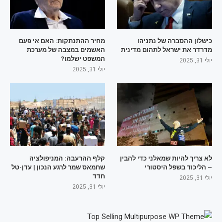
כישלון ההסברה של נתניהו
מחיר ההתנתקות: האם אי פעם
מדרדר את ישראל לתהום מדינית
האשמים במצבה של מערכת
המשפט ישלמו?
יולי 31, 2025
יולי 31, 2025
לא צריך להיות שמאלני כדי להבין
קלף ההרעבה: המניפולציה
– הליכוד בשפל היסטורי
שחמאס שמר לרגע הנכון | עדן-טל
חדד
יולי 31, 2025
יולי 31, 2025