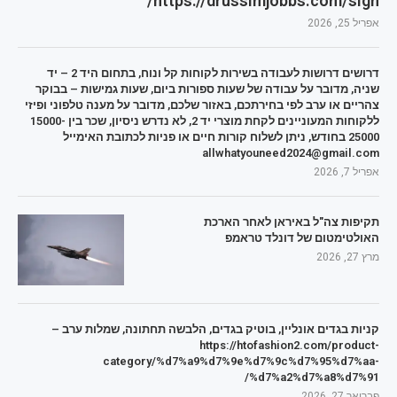
https://drussimjobbs.com/sign/
אפריל 25, 2026
דרושים דרושות לעבודה בשירות לקוחות קל ונוח, בתחום היד 2 – יד
שניה, מדובר על עבודה של שעות ספורות ביום, שעות גמישות – בבוקר
צהריים או ערב לפי בחירתכם, באזור שלכם, מדובר על מענה טלפוני ופיזי
ללקוחות המעוניינים לקחת מוצרי יד 2, לא נדרש ניסיון, שכר בין 15000-
25000 בחודש, ניתן לשלוח קורות חיים או פניות לכתובת האימייל
allwhatyouneed2024@gmail.com
אפריל 7, 2026
תקיפות צה"ל באיראן לאחר הארכת
האולטימטום של דונלד טראמפ
מרץ 27, 2026
קניות בגדים אונליין, בוטיק בגדים, הלבשה תחתונה, שמלות ערב –
https://htofashion2.com/product-
category/%d7%a9%d7%9e%d7%9c%d7%95%d7%aa-
%d7%a2%d7%a8%d7%91/
פברואר 27, 2026