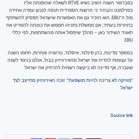
בפברואר השנה השיב נשיא RTVE לשאלה שהופנתה אליו
בפרלמנט והבהיר כי הרשות הספרדית תנסה לגבש עמדה אחידה
מול ה־EBU. הוא הזכיר גם את האפשרות שישראל תפסיק להשתתף
בתחרות בעתיד, אם ממשלת נתניהו תממש את כוונתה להפריט את
תאגיד השידור כאן – מהלך שיפסול אותה מהשתתפות, לפי כללי
EBU.
במספר מדינות, בהן פינלנד, איסלנד, נורווגיה ואחרות, חתמו השנה
על עצומות להדיח את ישראל מהאירוויזיון בבזל, אולם בניגוד לשנה
שעברה, אף מדינה לא ביקשה רשמית להרחיק את ישראל.
"מוזיקה לא צריכה להיות מושפעת": זוכה האירוויזיון מתייצב לצד
ישראל
Source link