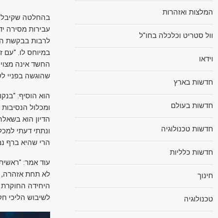
המלצות ואזהרות
בהחלטה שקיבל ב
עבירות מסירה יד
וול סטריט וכלכלה בחו"ל
לרבות בבקשת הער
במיוחס לו. "עם ז
וידאו
החשד אינה מצויה
שהוגשה בפניי לש
חדשות בארץ
הוא הוסיף: "בנק
חדשות בעולם
ומכלול הנסיבות 
הדיון הוא בשאלה
חדשות טכנולוגיה
ונתתי דעתי למכל
הרי שהיא ברף נמ
חדשות כלליות
עוד אמר: "ראשית
לא תחת אזהרה, ה
חינוך
היחידה החוקרת ב
לשיבוש הליכי חק
טכנולוגיה