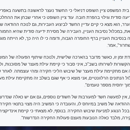
ית המשפט ציין השופט דניאלי כי החשוד נעצר לראשונה בתשעה באפריל
יעה סודית וגילוי בהפרת חובה. עוד ציין השופט כי אחרי שבחן את ההחלט
ר, הוא מצא כי קיים עדיין החשד לביצוע העבירות, גם לנוכח ההודאה ש
את, במכלול נסיבות העניין, העבירה של מסירת ידיעה סודית שהיא החמורה
 בנסיבות העניין ברף החומרה הגבוה, ודומה כי לו היה כך, לא הייתה מ
חרור", אמר.
ודת זמן זו, כאשר מדובר בהארכה שלישית, ולנוכח שיתוף הפעולה של המ
הקשורות לשירותו בשב"כ, איני סבור כי קיימת עילת מעצר של מסוכנות, ו
 אם מתקיימת עילת מעצר של שיבוש הליכי חקירה ומהי עוצמתה. לאחר ש
ול הנתונים הרלוונטיים, אני מוצא כי אף שגם בשלב זה מתקיימת עילת מע
וך יחסית מספר טעמים".
, אין למעשה חשד למעורבות של חשודים נוספים, גם אם יש כאלה שנדרש
הודאה של משיב במיוחס לו, והעובדה כי המשיב היה מצוי בתנאי חקירה
כל הנוגע למניעת שיבוש החקירה. בנוסף, לא מצאתי כי קיימת אינדיקציה
ירה, מלבד כאלה הנובעות מעצם פעולות החקירה הנדרשות".