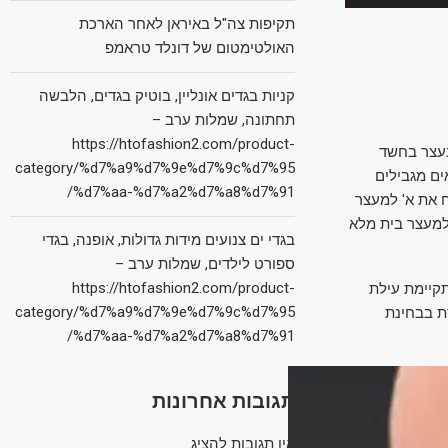
תקיפות צה"ל באיראן לאחר הארכת
האולטימטום של דונלד טראמפ
קניות בגדים אונליין, בוטיק בגדים, הלבשה
תחתונה, שמלות ערב –
https://htofashion2.com/product-
נעצר בחשד
category/%d7%a9%d7%9e%d7%9c%d7%95
ם מגבילים
%d7%aa-%d7%a2%d7%a8%d7%91/
ח את א' למעצר
מעצר בית מלא
בגדי ים צנועים מידות גדולות, אופנה, בגדי
ספורט לילדים, שמלות ערב –
https://htofashion2.com/product-
תקיימת עילת
category/%d7%a9%d7%9e%d7%9c%d7%95
ת בבחינת
%d7%aa-%d7%a2%d7%a8%d7%91/
תגובות אחרונות
אין תגובות להציג.