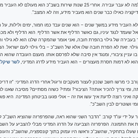
משפטיים רבים למה לא עבר עבירה. אחרי 25 שנות שירות בשב"כ הוא מעולם ל
יקציה כאילו כבר שנים הוא מעביר מידע, וזה לא המצב".
לא העביר מידע במשך שנים – הוא שנים עבד כמו חמור, ימים ולילות, על 
אל שעמד לנגד עיניו, גם כאשר הדליף את אשר הדליף. הוא הדליף ולא מכח
 בעבירה של גילוי בהפרת חובה, ואני אומר שהמקרה שלנו הוא לא גילוי 
ילוי. זאת לא הפרת חובה שלו אלא של השב"כ – בלי גילוי לעם ישראל. המ
 בו עניין ציבורי, ומנגד אין סיבה שלא לפרסם אותו. מעצם העובדה שהוא ה
א לא דמות חסרת מעצורים – הוא העביר מידע לדרג המדיני,
לשר שיקלי
ורב כי מרשו חשב שנכון לעצור מעקבים וריגול אחרי הדרג המדיני: "זו דרי
ה, ומי צריך להכיר אותה? הציבור? ומתי? כשזה מסתיים? מסיבה שאנו לא 
 ואיני רוצה לדעת איך עשו את זה – אולי פגעו בביטחון המדינה. היא פוג
י ושוטרים לבין השב"כ".
ר על ידי עו"ד קורב: "הדבר השני שהוא ראה, שהפרפרזה שהוציא השב"כ ל
 את התמונה. הפרפרזה הצביעה על הדרג המדיני מבלי להצביע על השב"
עלו בתחקיר, שהשב"כ וראשו היו עמוק בתוך קונספציה, שהשב"כ והעומ