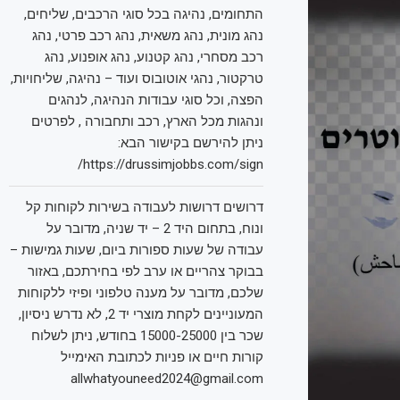
התחומים, נהיגה בכל סוגי הרכבים, שליחים,
נהג מונית, נהג משאית, נהג רכב פרטי, נהג
רכב מסחרי, נהג קטנוע, נהג אופנוע, נהג
טרקטור, נהגי אוטובוס ועוד – נהיגה, שליחויות,
הפצה, וכל סוגי עבודות הנהיגה, לנהגים
ונהגות מכל הארץ, רכב ותחבורה , לפרטים
ניתן להירשם בקישור הבא:
https://drussimjobbs.com/sign/
דרושים דרושות לעבודה בשירות לקוחות קל
ונוח, בתחום היד 2 – יד שניה, מדובר על
עבודה של שעות ספורות ביום, שעות גמישות –
בבוקר צהריים או ערב לפי בחירתכם, באזור
שלכם, מדובר על מענה טלפוני ופיזי ללקוחות
המעוניינים לקחת מוצרי יד 2, לא נדרש ניסיון,
שכר בין 15000-25000 בחודש, ניתן לשלוח
קורות חיים או פניות לכתובת האימייל
allwhatyouneed2024@gmail.com