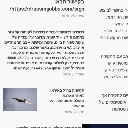
בקישור הבא:
https://drussimjobbs.com/sign/
, בחשד לביצוע
אפריל 25, 2026
ות הקודמות
ל החשוד
 ביותר על פי
דרושים דרושות לעבודה בשירות לקוחות קל ונוח,
בתחום היד 2 – יד שניה, מדובר על עבודה של
וגשת הבקשה כפי
שעות ספורות ביום, שעות גמישות – בבוקר צהריים
או ערב לפי בחירתכם, באזור שלכם, מדובר על
מענה טלפוני ופיזי ללקוחות המעוניינים לקחת
שיב עם החקירה
מוצרי יד 2, לא נדרש ניסיון, שכר בין 15000-25000
למעשה עיקר
בחודש, ניתן לשלוח קורות חיים או פניות לכתובת
האימייל allwhatyouneed2024@gmail.com
עיינתי בתיק
אפריל 7, 2026
צר של שיבוש,
תקיפות צה"ל באיראן
ים לחקירה אך
לאחר הארכת
האולטימטום של דונלד
 אופטימליים של
טראמפ
 מסוימת
מרץ 27, 2026