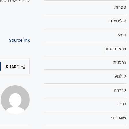
ל-7.10 אמרו שצריך לבדל זירות בין עזה ואיו"ש, ועוד דברים שנשמטו מהפרפרזה ונמצאים בתחקיר".
ספרות
פוליטיקה
פנאי
Source link
צבא וביטחון
צרכנות
SHARE
קולנוע
קריירה
רכב
שוגר דדי