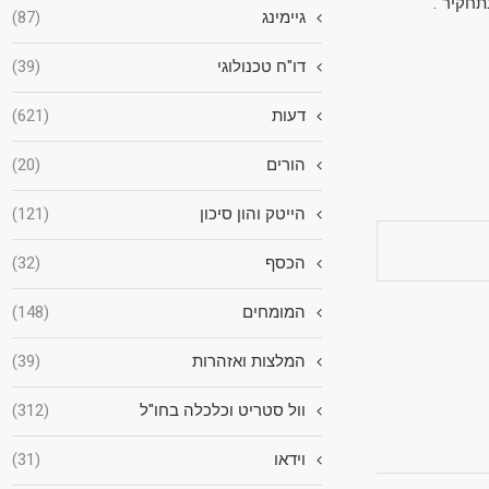
גיימינג
(87)
דו"ח טכנולוגי
(39)
דעות
(621)
הורים
(20)
הייטק והון סיכון
(121)
הכסף
(32)
המומחים
(148)
המלצות ואזהרות
(39)
וול סטריט וכלכלה בחו"ל
(312)
וידאו
(31)