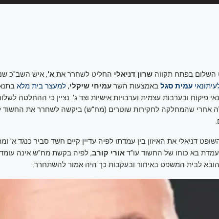
 השלום בפתח תקווה
שרון דניאלי
החליט לשחרר את
א'
, איש השב"כ ש
עיתונאי
עמית סגל
באמצעות השר
עמיחי שיקלי
,
למעצר בית מלא
בתנאי
 פיקוח ובערבות עצמית וערבויות אישיות וצד ג'. נציין כי ההחלטה לשלו
 אחרי שהמחלקה לחקירות שוטרים (מח"ש) ביקשה לשחרר את החשוד ל
פט דניאלי את האיזון בין עמדתו לפיה עדיין קיים חשד סביר כנגד א' ומ
עמדת בא כוחו של החשוד עו"ד
אורי קורב
, לפיה בקשת מח"ש אינה עומד
 הובא לבית המשפט באיחור ובעקבות כך היה אמור להשתחרר.