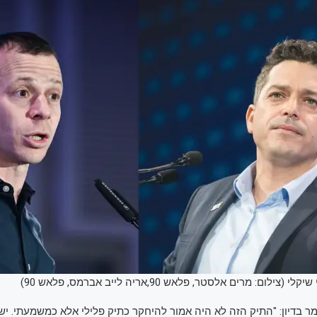
ילום: מרים אלסטר, פלאש 90,אריה לייב אברמס, פלאש 90)
מר בדיון: "התיק הזה לא היה אמור להיחקר כתיק פלילי אלא כמשמעתי. יש 