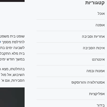
קטגוריות
אוכל
אופנה
שופט בית משפט
אחריות וסביבה
להדלפת מסמך
ל
לשבעה ימים בתנאי
איכות הסביבה
בית מלא התקבלה
במשך חודש ימים.
אינטרנט
בהחלטתו, מצא השו
אמנות ובמה
השיבוש, אל מול 
הסבירות, וגם א'
אסטרולוגיה והורוסקופ
אפליקציות
בידור