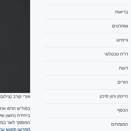
בריאות
גאדג'טים
גיימינג
דו"ח טכנולוגי
דעות
הורים
הייטק והון סיכון
אורי קורב (צילום:
במח"ש הדפו את הט
הכסף
ביחידת נחשון של
המסמך לשר במדינ
המומחים
ממרשו מפגש עם ע