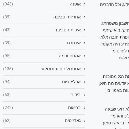
אופנה
(943)
א העביר מידע, וכל הדברים
אחריות וסביבה
(39)
חשבון משפחתו,
איכות הסביבה
(43)
יש, הוא שיתף
והפרת חובה אלא
אינטרנט
(39)
ידע היה אקוטי,
דליף סימן
אמנות ובמה
(95)
ולשני
אסטרולוגיה והורוסקופ
(136)
סת רגל מסוכנת
אפליקציות
(94)
יודעים מה היא,
עת באמון בין
בידור
(63)
בריאות
(242)
אירועי שבעה
כ והעומד
גאדג'טים
(52)
ד בראשו סמוך