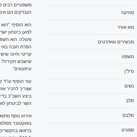
הנבדקים הם אינד
מוזיקה
הוא הוסיף: "הוא 
מזג אוויר
למען ביטחון ישר
פעולה. הוא חשוד
מכשירים וגאדג'טים
הפרת חובה באי ג
קריטי וחיוני שיש
משפט
שישבש חקירה? הו
עיתונאים".
נדל"ן
עוד הוסיף עו"ד ק
נשים
שצריך להכיר אות
ביצע השב"כ בדיקה
סלב
השר לביטחון לאומ
סלבס
אירוע נוסף מתוא
באוקטובר מסלפת
ספורט
בראשו בהקשרים ש