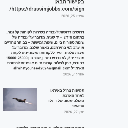
בקישור הבא:
https://drussimjobbs.com/sign/
אפריל 25, 2026
דרושים דרושות לעבודה בשירות לקוחות קל ונוח,
בתחום היד 2 – יד שניה, מדובר על עבודה של
שעות ספורות ביום, שעות גמישות – בבוקר צהריים
או ערב לפי בחירתכם, באזור שלכם, מדובר על
מענה טלפוני ופיזי ללקוחות המעוניינים לקחת
מוצרי יד 2, לא נדרש ניסיון, שכר בין 15000-25000
בחודש, ניתן לשלוח קורות חיים או פניות לכתובת
האימייל allwhatyouneed2024@gmail.com
אפריל 7, 2026
תקיפות צה"ל באיראן
לאחר הארכת
האולטימטום של דונלד
טראמפ
מרץ 27, 2026