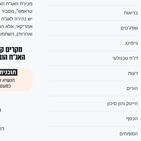
מכירת האג"ח האמ
טראמפ", מסביר אי
בריאות
יש נהירה לאג"ח
אמריקאי, אלא הכס
גאדג'טים
ואחרות), השתמשו
גיימינג
דו"ח טכנולוגי
דעות
הורים
הייטק והון סיכון
הכסף
המומחים