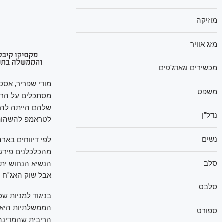
מוזיקה
מזג אוויר
מכשירים וגאדג'טים
מודי שפריר, אסט
משפט
שלהם הייתה להור
נדל"ן
לטראמפ להשהות
נשים
לפי דיווחים באר
מהכלכלנים פירשו
סלב
הנשיא הנחוש יתק
אבל שוק האג"ח ה
סלבס
בניגוד למניות ש
הממשלתיות היא 
ספורט
הריבית שהמדינה 