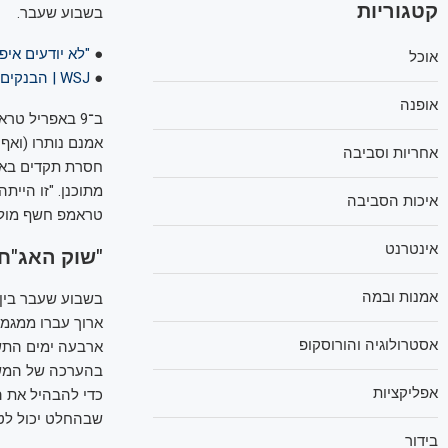
קטגוריות
בשבוע שעבר.
●
"לא יודעים איפה נהיה עוד 90 יום": 
אוכל
●
WSJ | הבנקים בוול סטריט עושים הרבה כסף מכאוס המכסים של טראמפ
אופנה
אמנם נותרו (ואף
אחריות וסביבה
חסרת תקדים באו
מתוכנן. "זו היי
איכות הסביבה
טראמפ חשף מול ה
אינטרנט
"שוק האג"ח 
אמנות ובמה
בשבוע שעבר בין
ארוך עברו ממגמת
אסטרולוגיה והורוסקופ
בהערכה של המשקי
אפליקציות
שבהחלט יכול לט
בידור