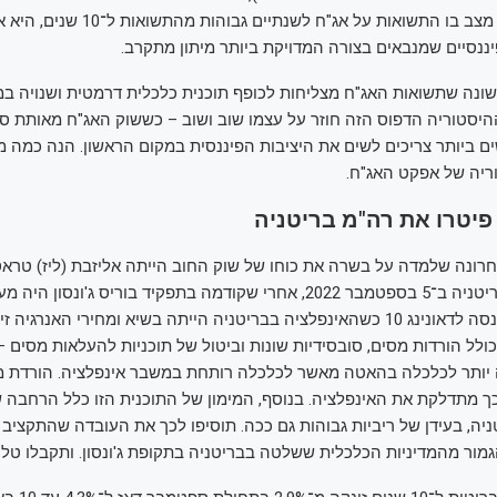
התשואות למשל, מצב בו התשואות על אג"ח לשנתיים גבוהות מהתשואות ל
ננסיים שמנבאים בצורה המדויקת ביותר מיתון מתקרב.
ונה שתשואות האג"ח מצליחות לכופף תוכנית כלכלית דרמטית ושנויה במ
יסטוריה הדפוס הזה חוזר על עצמו שוב ושוב – כששוק האג"ח מאותת סכ
ם ביותר צריכים לשים את היציבות הפיננסית במקום הראשון. הנה כמה מ
ריה של אפקט האג"ח.
פיטרו את רה"מ בריטניה
רונה שלמדה על בשרה את כוחו של שוק החוב הייתה אליזבת (ליז) טראס
לראש ממשלת בריטניה ב־5 בספטמבר 2022, אחרי שקודמה בתפקיד בוריס ג'ונסון 
סקנדל. טראס נכנסה לדאונינג 10 כשהאינפלציה בבריטניה הייתה בשיא ומחירי האנרג
לל הורדות מסים, סובסידיות שונות וביטול של תוכניות להעלאות מסים – 
יותר לכלכלה בהאטה מאשר לכלכלה רותחת במשבר אינפלציה. הורדת מ
ך מתדלקת את האינפלציה. בנוסף, המימון של התוכנית הזו כלל הרחבה ש
ה, בעידן של ריביות גבוהות גם ככה. תוסיפו לכך את העובדה שהתקציב
מור מהמדיניות הכלכלית ששלטה בבריטניה בתקופת ג'ונסון. ותקבלו ט