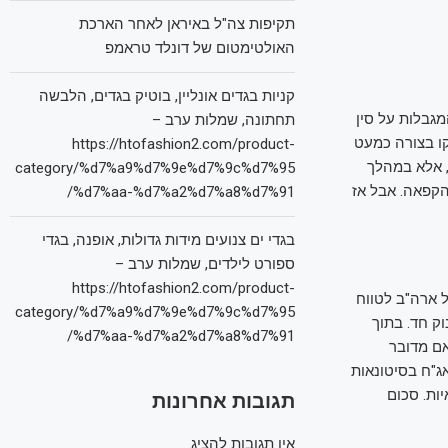
תקיפות צה"ל באיראן לאחר הארכת
האולטימטום של דונלד טראמפ
קניות בגדים אונליין, בוטיק בגדים, הלבשה
ה של רוב המכסים החדשים שהטיל למשך 90 ימים. המגבלות על סין
תחתונה, שמלות ערב –
קו בצורה כמעט
https://htofashion2.com/product-
 אלא במהלך
category/%d7%a9%d7%9e%d7%9c%d7%95
הקפאה. אבל אז
%d7%aa-%d7%a2%d7%a8%d7%91/
בגדי ים צנועים מידות גדולות, אופנה, בגדי
ספורט לילדים, שמלות ערב –
https://htofashion2.com/product-
 ארה"ב לטווח
category/%d7%a9%d7%9e%d7%9c%d7%95
ק חד. בתוך
%d7%aa-%d7%a2%d7%a8%d7%91/
. לא ברור אם מדובר
ג"ח בסיטונאות
 אג"ח אמריקאיות. סכום
תגובות אחרונות
אין תגובות להציג.