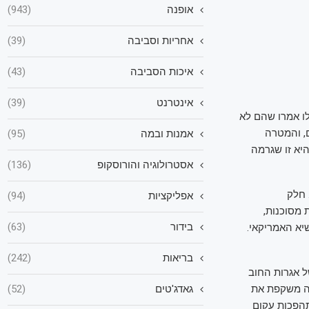
אופנה
(943)
אחריות וסביבה
(39)
איכות הסביבה
(43)
אינטרנט
(39)
לו אמרו שהם לא
 הבנק הפדרלי, אלא בעיקר על תשואת האג"ח ל־10 שנים, והמטרה
אמנות ובמה
(95)
יא זו שגרמה
אסטרולוגיה והורוסקופ
(136)
 חלק
אפליקציות
(94)
 מסוכנות,
בידור
(63)
יא האמריקאי.
בריאות
(242)
ל אגרות החוב
אה משקפת את
גאדג'טים
(52)
תהפכות עקום