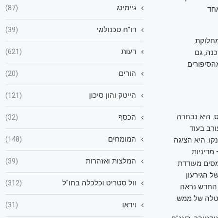
גיימינג
(87)
־10 שנים, היא אחד
דו"ח טכנולוגי
(39)
חלוקת.
דעות
(621)
נה, גם
הסיפורים
הורים
(20)
הייטק והון סיכון
(121)
. היא נבחרה
הכסף
(32)
היה מעורב בעוד
המומחים
(148)
יה זינקו. היא הציגה
מדיניות
המלצות ואזהרות
(39)
סים מעודדת
ל הגירעון
וול סטריט וכלכלה בחו"ל
(312)
 החדש נראה
לטלה של ממש.
וידאו
(31)