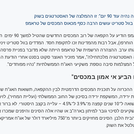
זו ההמלצה של האסטרטגים בשוק
ב־9 באפריל טראמפ הודיע על הקפא
 הוחרפו), אבל רבות מהמדינות זכו לתקופת חסד. המדדים בוול סטריט זינ
תו ערב. ההצהרה הרשמית של טראמפ הייתה שלא מדובר בפניית פרסה,
תה האסטרטגיה מלכתחילה", אמר מזכיר האוצר סקוט בסנט אחרי הודעת ה
מצלמות סיבה נוספת: משקיעי האג"ח הממשלתיות "נהיו מפוחדים".
הביע אי אמון במכסים"
 ההכרזה על תוכנית המכסים הדרמטית לבין ההקפאה, תשואות האג"ח של
 ירידה, המשקפת ירידה בסיכון של החוב הממשלתי (ועליית המחיר), לזינו
ארבעה ימים התשואה ל־10 שנים קפצה מ־3.9% ל־4.5% – עלייה בקצב היסטורי
עים לסיכוי גובר למיתון בארה"ב או שהיו אלה הסינים והיפנים שמכרו א
כדי להבהיל את הבית הלבן. הסינים מחזיקים ביותר מ־750 מיליארד דולר של
לטל את השוק.