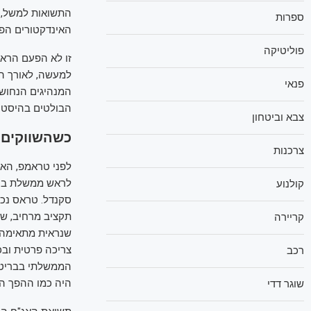
ספרות
האינדקטורים הפי
פוליטיקה
זו לא הפעם הראש
למעשה, לאורך הה
פנאי
המנהיגים הנחושי
הבולטים בהיסטו
צבא וביטחון
כשהשווקים 
צרכנות
לפני טראמפ, האח
קולנוע
תקציב מרחיב, שכו
קריירה
שנראית מתאימה 
צריכה פרטית ובכ
רכב
הממשלתי בבריטני
היה כמו ההפך הג
שוגר דדי