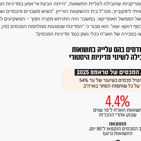
ריקניות שהובילה לעליית התשואות, "הייתה הבעת אי־אמון במדיניות ה
תי ליפקוביץ', מנכ"ל בית ההשקעות הורייזן. "כשיש משברים פיננסיים ושוק
 של הממשל האמריקאי. במשבר הזה התרחש מקרה הפוך – המשקיעים לא
ף דווקא יוצא". הוא סבור כי "המדינות שנפגעות ממלחמת המכסים (סין, ק
 במכירה של האג"ח ככלי נשק כנגד מדיניות המכסים".