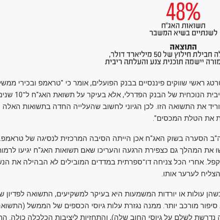
רטג ראשי שווקים פיננסיים בבנק הפועלים, אומר כי "טראמפ ובכירי ממש
מסתכלים על הריבית הנוכחית של
יד את התשואה הזו. לכן הגיוני לחשוב שהעלייה החדה בתשואות האלה ה
 את הטלת המכסים".
ה"ב הסערה בשוק האג"ח אכן הייתה הסיבה המרכזית לנסיגה של טראמפ.
 את המהלך גם כצפירת הרגעה והעריכו שאם תשואות האג"ח יגיעו לרמות
פל. אחרי הכל צניחה דו־ספרתית במדדים המובילים לא הבהילה את הנש
צליח לערער אותו.
כשהן עולות או יורדות המשמעות היא בעיקר למשקיעים, התשואה לפדיון ש
סיפור מורכב יותר. ממנה נגזרת עלות גיוסי הכספים של הממשל (התשו
נדרשת לשלם על גיוסי החוב שלה), והתחזיות ליציבות הכלכלה כולה. ה