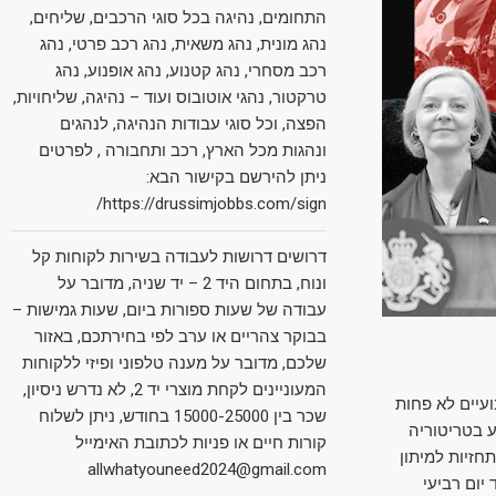
התחומים, נהיגה בכל סוגי הרכבים, שליחים,
נהג מונית, נהג משאית, נהג רכב פרטי, נהג
רכב מסחרי, נהג קטנוע, נהג אופנוע, נהג
טרקטור, נהגי אוטובוס ועוד – נהיגה, שליחויות,
הפצה, וכל סוגי עבודות הנהיגה, לנהגים
ונהגות מכל הארץ, רכב ותחבורה , לפרטים
ניתן להירשם בקישור הבא:
https://drussimjobbs.com/sign/
דרושים דרושות לעבודה בשירות לקוחות קל
ונוח, בתחום היד 2 – יד שניה, מדובר על
עבודה של שעות ספורות ביום, שעות גמישות –
בבוקר צהריים או ערב לפי בחירתכם, באזור
שלכם, מדובר על מענה טלפוני ופיזי ללקוחות
המעוניינים לקחת מוצרי יד 2, לא נדרש ניסיון,
עיים לא פחות
שכר בין 15000-25000 בחודש, ניתן לשלוח
ם. מדד הנאסד"ק צלל לשוק דובי יומיים לאחר ההכרזה וגם S&P 500 נגע בטריטוריה
קורות חיים או פניות לכתובת האימייל
חזיות למיתון
allwhatyouneed2024@gmail.com
יום רביעי