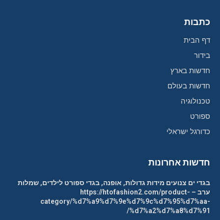
כתבות
דף הבית
בידור
חדשות בארץ
חדשות בעולם
טכנולוגיה
ספורט
כדורגל ישראלי
חדשות אחרונות
בגדי ים צנועים מידות גדולות, אופנה, בגדי ספורט לילדים, שמלות
ערב – https://htofashion2.com/product-
category/%d7%a9%d7%9e%d7%9c%d7%95%d7%aa-
%d7%a2%d7%a8%d7%91/