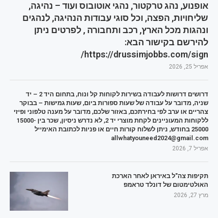
אופנוע, נהג טרקטור, נהגי אוטובוס ועוד – נהיגה,
שליחויות, הפצה, וכל סוגי עבודות הנהיגה, לנהגים
ונהגות מכל הארץ, רכב ותחבורה , לפרטים ניתן
להירשם בקישור הבא:
https://drussimjobbs.com/sign/
אפריל 25, 2026
דרושים דרושות לעבודה בשירות לקוחות קל ונוח, בתחום היד 2 – יד
שניה, מדובר על עבודה של שעות ספורות ביום, שעות גמישות – בבוקר
צהריים או ערב לפי בחירתכם, באזור שלכם, מדובר על מענה טלפוני ופיזי
ללקוחות המעוניינים לקחת מוצרי יד 2, לא נדרש ניסיון, שכר בין 15000-
25000 בחודש, ניתן לשלוח קורות חיים או פניות לכתובת האימייל
allwhatyouneed2024@gmail.com
אפריל 7, 2026
תקיפות צה"ל באיראן לאחר הארכת
האולטימטום של דונלד טראמפ
מרץ 27, 2026