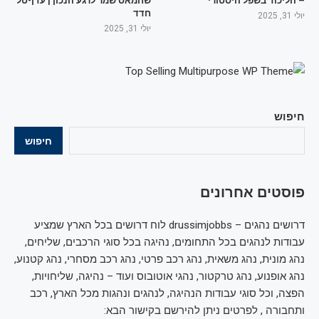
– הליכוד בשפל היסטורי
שחמאס שמר לרגע הנכון | עדן-טל
חדד
יולי 31, 2025
יולי 31, 2025
חיפוש
חיפוש
פוסטים אחרונים
דרושים נהגים – drussimjobbs לוח דרושים בכל הארץ שמציע
עבודות לנהגים בכל התחומים, נהיגה בכל סוגי הרכבים, שליחים,
נהג מונית, נהג משאית, נהג רכב פרטי, נהג רכב מסחרי, נהג קטנוע,
נהג אופנוע, נהג טרקטור, נהגי אוטובוס ועוד – נהיגה, שליחויות,
הפצה, וכל סוגי עבודות הנהיגה, לנהגים ונהגות מכל הארץ, רכב
ותחבורה , לפרטים ניתן להירשם בקישור הבא: