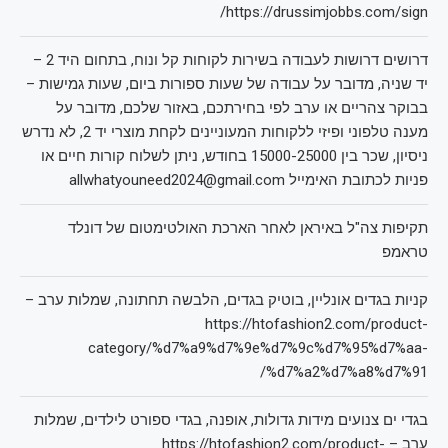
https://drussimjobbs.com/sign/
דרושים דרושות לעבודה בשירות לקוחות קל ונוח, בתחום היד 2 –
יד שניה, מדובר על עבודה של שעות ספורות ביום, שעות גמישות –
בבוקר צהריים או ערב לפי בחירתכם, באזור שלכם, מדובר על
מענה טלפוני ופיזי ללקוחות המעוניינים לקחת מוצרי יד 2, לא נדרש
ניסיון, שכר בין 15000-25000 בחודש, ניתן לשלוח קורות חיים או
פניות לכתובת האימייל allwhatyouneed2024@gmail.com
תקיפות צה"ל באיראן לאחר הארכת האולטימטום של דונלד
טראמפ
קניות בגדים אונליין, בוטיק בגדים, הלבשה תחתונה, שמלות ערב –
https://htofashion2.com/product-
category/%d7%a9%d7%9e%d7%9c%d7%95%d7%aa-
%d7%a2%d7%a8%d7%91/
בגדי ים צנועים מידות גדולות, אופנה, בגדי ספורט לילדים, שמלות
ערב – https://htofashion2.com/product-