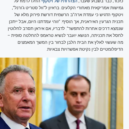
כזכור, כבר בשבוע שעבר,
הצהרותיו של ויטקוף
החלו לרמוז על
גמישות אמריקאית מאחורי הקלעים. בראיון ל"וול סטריט ג'ורנל",
ויטקוף הדגיש כי עמדת ארה"ב הרשמית דורשת פירוק מלא של
תכנית הגרעין האיראנית, אך הוסיף: "זוהי עמדתנו היום, אבל ייתכן
שנמצא דרכים אחרות להתפשר". לדבריו, אם איראן תסרב לחלוטין
לחסל את תכניתה, הנושא יועבר לנשיא טראמפ להחלטה סופית –
מה שעשוי לאלץ את הבית הלבן לבחור בין המשך המאמצים
הדיפלומטיים לבין נקיטת אפשרויות צבאיות.