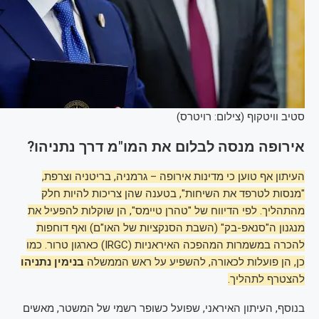
סטיב וויטקוף (צילום: רויטרס)
אירופה מנסה לבלום את המו"מ דרך נתניהו?
העיתון אף טוען כי מדינות אירופה – גרמניה, בריטניה וצרפת,
"מנסות לטרפד את השיחות", בטענה שהן צריכות להיות חלק
מהתהליך. לפי הדיווח של "טהרן טיימס", הן שוקלות להפעיל את
מנגנון ה"סנאפ-בק" (השבת הסנקציות של האו"ם) ואף דוחפות
להכרה במשמרות המהפכה האיראניות (IRGC) כארגון טרור. כמו
כן, הן פועלות לכאורה, להשפיע על ראש הממשלה
בנימין נתניהו
להצטרף לתהליך.
בנוסף, העיתון האיראני, שפועל כשופר רשמי של המשטר, מאשים