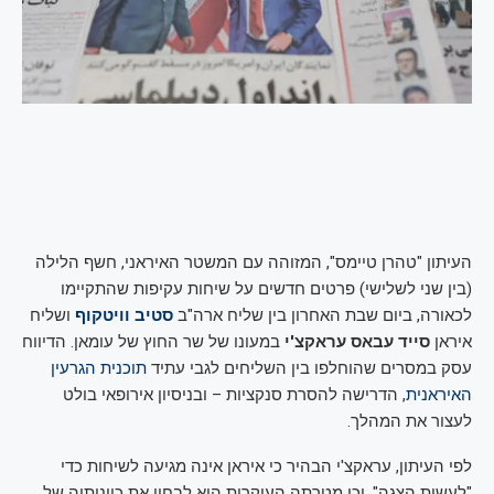
העיתון "טהרן טיימס", המזוהה עם המשטר האיראני, חשף הלילה
(בין שני לשלישי) פרטים חדשים על שיחות עקיפות שהתקיימו
לכאורה, ביום שבת האחרון בין שליח ארה"ב
סטיב וויטקוף
ושליח
איראן
סייד עבאס עראקצ'י
במעונו של שר החוץ של עומאן. הדיווח
עסק במסרים שהוחלפו בין השליחים לגבי עתיד
תוכנית הגרעין
האיראנית
, הדרישה להסרת סנקציות – ובניסיון אירופאי בולט
לעצור את המהלך.
לפי העיתון, עראקצ'י הבהיר כי איראן אינה מגיעה לשיחות כדי
"לעשות הצגה", וכי מטרתה העיקרית היא לבחון את כוונותיה של