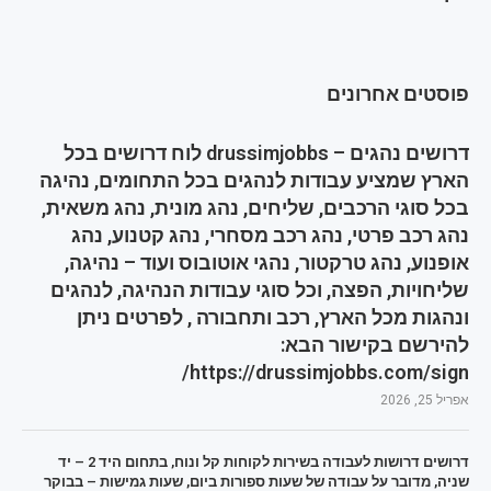
פוסטים אחרונים
דרושים נהגים – drussimjobbs לוח דרושים בכל
הארץ שמציע עבודות לנהגים בכל התחומים, נהיגה
בכל סוגי הרכבים, שליחים, נהג מונית, נהג משאית,
נהג רכב פרטי, נהג רכב מסחרי, נהג קטנוע, נהג
אופנוע, נהג טרקטור, נהגי אוטובוס ועוד – נהיגה,
שליחויות, הפצה, וכל סוגי עבודות הנהיגה, לנהגים
ונהגות מכל הארץ, רכב ותחבורה , לפרטים ניתן
להירשם בקישור הבא:
https://drussimjobbs.com/sign/
אפריל 25, 2026
דרושים דרושות לעבודה בשירות לקוחות קל ונוח, בתחום היד 2 – יד
שניה, מדובר על עבודה של שעות ספורות ביום, שעות גמישות – בבוקר