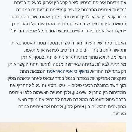
את מדינות אירופה בניסיון ליצור קרע בין איראן לבעלות בריתה:
"מדינות אירופה מתכננות להשיק קמפיינים תודעתיים במטרה
ליצור קרע בין איראן לבין רוסיה וסין, מתוך אמונה שככל שגוברת
תחושת הניכור מצד שתי בעלות הברית המרכזיות של טהרן – כך
ייתקלו האיראנים ביותר קשיים בגיבוש הסכם מול ארצות הברית".
האסטרטגיה של העיתון נועדה לשרת מספר מטרות אסטרטגיות
ותקשורתיות, ביניהן – ביסוס הנרטיב לפיו איראן מותקפת
דיפלומטית ולא מתוך מדיניות גרעינית עויינת. בנוסף, איראן
מאותתת לבעלות בריתה שאירופה מנסה לחתור תחת הקשר איתן.
רק בתחילת החודש,
נחשף כי אנייה איראנית
הנמצאת תחת
סנקציות אמריקאיות נצפתה בנמל בנדר עבאס לאחר יציאתה מסין,
תוך חשד בהובלת רכיבי טילים – גילוי מסוג זה עלול להחריף את
המתיחות בין טהרן לוושינגטון, ולכן הפניית האשמות כלפי אירופה
בדבר ניהול תעמולה ממוקדת נועדה להרחיק את מוקד האש
מהקשרים הרגישים בין איראן לסין, ולבסס את אירופה כגורם
מערער.