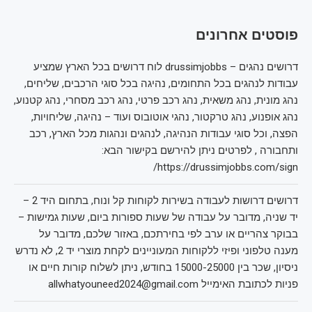
פוסטים אחרונים
דרושים נהגים – drussimjobbs לוח דרושים בכל הארץ שמציע
עבודות לנהגים בכל התחומים, נהיגה בכל סוגי הרכבים, שליחים,
נהג מונית, נהג משאית, נהג רכב פרטי, נהג רכב מסחרי, נהג קטנוע,
נהג אופנוע, נהג טרקטור, נהגי אוטובוס ועוד – נהיגה, שליחויות,
הפצה, וכל סוגי עבודות הנהיגה, לנהגים ונהגות מכל הארץ, רכב
ותחבורה , לפרטים ניתן להירשם בקישור הבא:
https://drussimjobbs.com/sign/
דרושים דרושות לעבודה בשירות לקוחות קל ונוח, בתחום היד 2 –
יד שניה, מדובר על עבודה של שעות ספורות ביום, שעות גמישות –
בבוקר צהריים או ערב לפי בחירתכם, באזור שלכם, מדובר על
מענה טלפוני ופיזי ללקוחות המעוניינים לקחת מוצרי יד 2, לא נדרש
ניסיון, שכר בין 15000-25000 בחודש, ניתן לשלוח קורות חיים או
פניות לכתובת האימייל allwhatyouneed2024@gmail.com