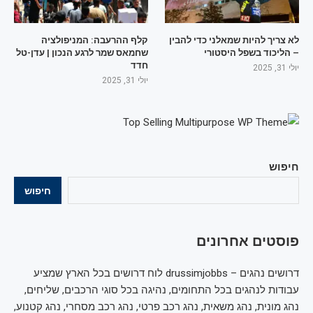
לא צריך להיות שמאלני כדי להבין
קלף ההרעבה: המניפולציה
– הליכוד בשפל היסטורי
שחמאס שמר לרגע הנכון | עדן-טל
חדד
יולי 31, 2025
יולי 31, 2025
חיפוש
חיפוש
פוסטים אחרונים
דרושים נהגים – drussimjobbs לוח דרושים בכל הארץ שמציע
עבודות לנהגים בכל התחומים, נהיגה בכל סוגי הרכבים, שליחים,
נהג מונית, נהג משאית, נהג רכב פרטי, נהג רכב מסחרי, נהג קטנוע,