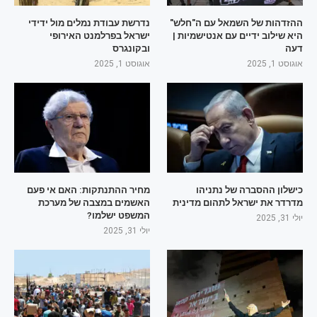
ההזדהות של השמאל עם ה"חלש"
נדרשת עבודת נמלים מול ידידי
היא שילוב ידיים עם אנטישמיות |
ישראל בפרלמנט האירופי
דעה
ובקונגרס
אוגוסט 1, 2025
אוגוסט 1, 2025
כישלון ההסברה של נתניהו
מחיר ההתנתקות: האם אי פעם
מדרדר את ישראל לתהום מדינית
האשמים במצבה של מערכת
המשפט ישלמו?
יולי 31, 2025
יולי 31, 2025