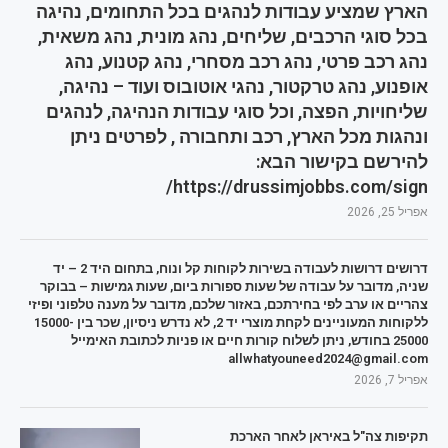
הארץ שמציע עבודות לנהגים בכל התחומים, נהיגה
בכל סוגי הרכבים, שליחים, נהג מונית, נהג משאית,
נהג רכב פרטי, נהג רכב מסחרי, נהג קטנוע, נהג
אופנוע, נהג טרקטור, נהגי אוטובוס ועוד – נהיגה,
שליחויות, הפצה, וכל סוגי עבודות הנהיגה, לנהגים
ונהגות מכל הארץ, רכב ותחבורה , לפרטים ניתן
להירשם בקישור הבא:
https://drussimjobbs.com/sign/
אפריל 25, 2026
דרושים דרושות לעבודה בשירות לקוחות קל ונוח, בתחום היד 2 – יד
שניה, מדובר על עבודה של שעות ספורות ביום, שעות גמישות – בבוקר
צהריים או ערב לפי בחירתכם, באזור שלכם, מדובר על מענה טלפוני ופיזי
ללקוחות המעוניינים לקחת מוצרי יד 2, לא נדרש ניסיון, שכר בין 15000-
25000 בחודש, ניתן לשלוח קורות חיים או פניות לכתובת האימייל
allwhatyouneed2024@gmail.com
אפריל 7, 2026
תקיפות צה"ל באיראן לאחר הארכת