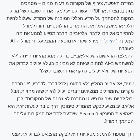
במידת האפשר, צירוף של מקורות מידע חיצוניים – מסמכים,
נתונים, מצגות או PDF – עשוי לסייע למקד את התשובות של מודל.
במקום להסתמך על הידע הכללי המובנה של המודל, שעלול להיות
חלקי או מיושן, העלו את החומרים הרלוונטיים והורו למודל
להתייחס אליהם. לדברי אליאבייב, הדבר מסייע למנוע את מה
שמכונה
"הזיות"
– מידע שקרי או מוטעה המוצג על ידי מודל ה-AI
כעובדה.
ההמלצה הראשונה של אליאבייב כדי להימנע מהזיות הייתה "לא
להשתמש ב-AI לתחום שאתם לא מבינים בו, לא יכולים לבדוק את
הטעויות שלו ולא יכולים לתקף את התשובות שלו".
שנית, אליאבייב ממליץ "לא להאמין לכל דבר". לדבריו, "יש הרבה
מקרים שהמודלים ממציאים דברים. יכול להיות שזה מהזיות, אבל
יכול להיות שזה גם פשוט מהבנה לא נכונה של המקורות". לכן
אליאבייב מציע לבקש מהמודל סימוכין. דרך טובה לעשות זאת היא
באמצעות הפונקציה Search, שיודעת לתת את המקורות עליהם
הסתמך המודל.
דרך נוספת להימנע מטעויות היא לבקש מהצ'אט לבדוק את עצמו