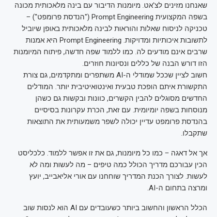
שאנחנו מזינים לצ'אט. מיומנות הדיבור עם בינה מלאכותית מכונה
בשפה המקצועית Prompt Engineering ("הנדסת פרומפט") –
טכניקה לניסוח שאלות והוראות לבינה מלאכותית באופן שיוביל
לתשובות איכותיות ומדויקות. Prompt Engineering היא אמנות
שרבים אינם מודעים לה. כמו ללמוד שפה חדשה, פיתוח המיומנות
הזו דורש הבנה של כללים ונסיונות חוזרים.
חשוב לציין שככל שמודלי ה-AI משתפרים ומתקדמים, גם צורת
התקשורת איתם הופכת טבעית ואינטואיטיבית יותר. המודלים
החדשים מסוגלים להבין הקשרים, כוונות ובקשות גם כשהן
מנוסחות בשפה יומיומית. עם זאת, הכרת עקרונות בסיסיים
בהנדסת פרומפט עדיין יכולה לשפר משמעותית את התוצאות
שתקבלו.
אך אל דאגה – כמו כל מיומנות, גם את זו אפשר ללמוד. כלכליסט
הכין עבורכם מדריך הכולל כמה טיפים – מה לעשות ומה לא
לעשות. לצורך הכנת המדריך שוחחנו עם אורי אליאבייב, יועץ
ומרצה בתחום ה-AI.
הכלל הראשון והחשוב ביותר כשעובדים עם AI הוא לנסות שוב