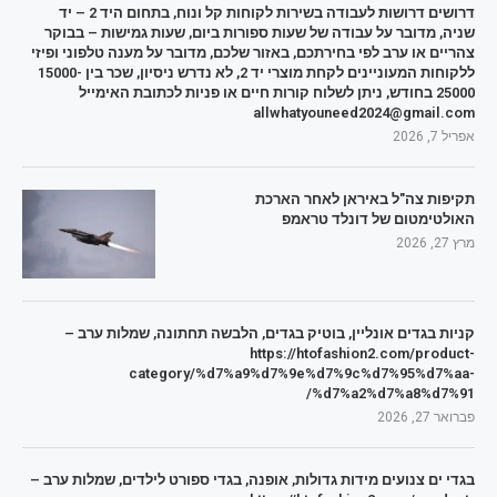
דרושים דרושות לעבודה בשירות לקוחות קל ונוח, בתחום היד 2 – יד
שניה, מדובר על עבודה של שעות ספורות ביום, שעות גמישות – בבוקר
צהריים או ערב לפי בחירתכם, באזור שלכם, מדובר על מענה טלפוני ופיזי
ללקוחות המעוניינים לקחת מוצרי יד 2, לא נדרש ניסיון, שכר בין 15000-
25000 בחודש, ניתן לשלוח קורות חיים או פניות לכתובת האימייל
allwhatyouneed2024@gmail.com
אפריל 7, 2026
תקיפות צה"ל באיראן לאחר הארכת
האולטימטום של דונלד טראמפ
מרץ 27, 2026
קניות בגדים אונליין, בוטיק בגדים, הלבשה תחתונה, שמלות ערב –
https://htofashion2.com/product-
category/%d7%a9%d7%9e%d7%9c%d7%95%d7%aa-
%d7%a2%d7%a8%d7%91/
פברואר 27, 2026
בגדי ים צנועים מידות גדולות, אופנה, בגדי ספורט לילדים, שמלות ערב –