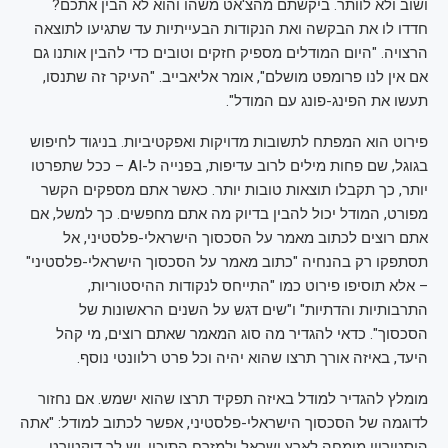
ושוב ולא לוותר. ביקשתם מהצ'אט משהו והוא לא הבין אתכם?
חדדו לו את הבקשה ואת הנקודות הבעייתיות עד שתגיעו לתוצאה
הרצויה. "היום המודלים מספיק חזקים וטובים כדי להבין אותנו גם
אם אין לנו פרומפט מושלם", אומר אליאבייב. "העיקר זה שתנסו,
תעשו את הפינג-פונג עם המודל".
פירוט הוא המפתח לתשובות מדויקות ואפקטיביות. בניגוד לחיפוש
בגוגל, שם פחות מילים לרוב עדיפות, בפנייה ל-AI – ככל שתפרטו
יותר, כך תקבלו תוצאות טובות יותר. כאשר אתם מספקים הקשר
מפורט, המודל יכול להבין בדיוק מה אתם מחפשים. כך למשל, אם
אתם רוצים לכתוב מאמר על הסכסוך הישראלי-פלסטיני, אל
תסתפקו רק בהנחיה "כתוב מאמר על הסכסוך הישראלי-פלסטיני"
– אלא תוסיפו פירוט כמו "התייחס לנקודות ההיסטוריות,
התרבותיות והדתיות" ו"שים דגש על השנים הראשונות של
הסכסוך". כדאי להגדיר מה סוג המאמר שאתם רוצים, מי קהל
היעד, באיזה אורך תרצו שהוא יהיה וכל פרט רלוונטי נוסף.
מומלץ להגדיר למודל באיזה תפקיד תרצו שהוא ישמש. אם נחזור
לדוגמה של הסכסוך הישראלי-פלסטיני, אפשר לכתוב למודל: "אתה
היסטוריון מומחה לארץ ישראל ולמזרח התיכון, יש לך דוקטורט