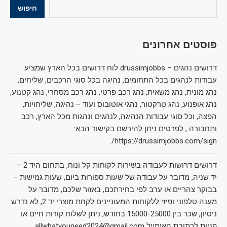
חיפוש
פוסטים אחרונים
דרושים נהגים – drussimjobbs לוח דרושים בכל הארץ שמציע
עבודות לנהגים בכל התחומים, נהיגה בכל סוגי הרכבים, שליחים,
נהג מונית, נהג משאית, נהג רכב פרטי, נהג רכב מסחרי, נהג קטנוע,
נהג אופנוע, נהג טרקטור, נהגי אוטובוס ועוד – נהיגה, שליחויות,
הפצה, וכל סוגי עבודות הנהיגה, לנהגים ונהגות מכל הארץ, רכב
ותחבורה , לפרטים ניתן להירשם בקישור הבא:
https://drussimjobbs.com/sign/
דרושים דרושות לעבודה בשירות לקוחות קל ונוח, בתחום היד 2 –
יד שניה, מדובר על עבודה של שעות ספורות ביום, שעות גמישות –
בבוקר צהריים או ערב לפי בחירתכם, באזור שלכם, מדובר על
מענה טלפוני ופיזי ללקוחות המעוניינים לקחת מוצרי יד 2, לא נדרש
ניסיון, שכר בין 15000-25000 בחודש, ניתן לשלוח קורות חיים או
פניות לכתובת האימייל allwhatyouneed2024@gmail.com