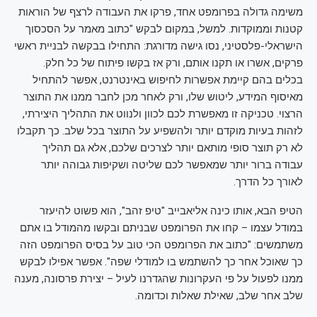
משימה גדולה בפרומפט אחד, פרקו את העבודה לרצף של הוראות
קטנות וממוקדות. למשל, במקום לבקש "כתוב מאמר על הסכסוך
הישראלי-פלסטיני, נסו גישה מדורגת: התחילו בבקשה לבניית ראשי
פרקים, אשרו או תקנו אותם, ורק אז בקשו פיתוח של כל חלק.
בכלים בהם קיימת אפשרות לחיפוש באינטרנט, אפשר להתחיל
מאיסוף המידע, ליטוש שלו, ורק לאחר מכן לחבר ממנו את התוצר
הרצוי. טכניקה זו מאפשרת לכם לכוון ולנווט את התהליך היצירתי,
לזהות בעיות מוקדם יותר ולהשפיע על התוצר בכל שלב. כך תקבלו
לא רק תוצר סופי מותאם יותר לצרכים שלכם, אלא גם תהליך
עבודה ברור יותר שמאפשר לכם שליטה ושקיפות גבוהה יותר
לאורך כל הדרך.
הטיפ הבא, אותו כינה אליאבייב "טיפ זהב", הוא פשוט להיעזר
במודל עצמו – קחו את הפרומפט שבניתם ובקשו מהמודל בו אתם
משתמשים: "כתוב את הפרומפט הכי טוב על בסיס הפרומפט הזה
כך שאוכל אחר כך להשתמש בו למודלי שפה". אפשר אפילו לבקש
ממנו לפעול על פי העקרונות שהגדרנו לעיל – יצירת פרסונה, מענה
שלב אחר שלב, שאילת שאלות וכדומה.