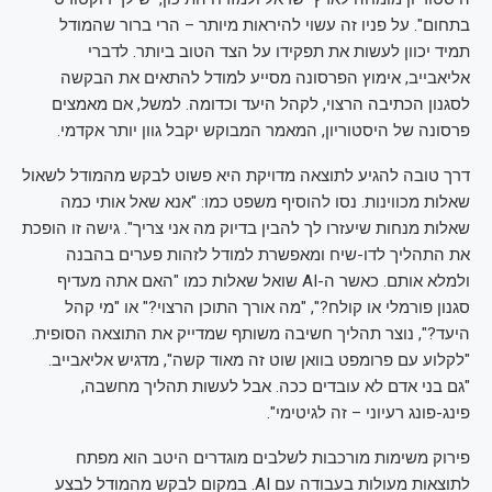
בתחום". על פניו זה עשוי להיראות מיותר – הרי ברור שהמודל
תמיד יכוון לעשות את תפקידו על הצד הטוב ביותר. לדברי
אליאבייב, אימוץ הפרסונה מסייע למודל להתאים את הבקשה
לסגנון הכתיבה הרצוי, לקהל היעד וכדומה. למשל, אם מאמצים
פרסונה של היסטוריון, המאמר המבוקש יקבל גוון יותר אקדמי.
דרך טובה להגיע לתוצאה מדויקת היא פשוט לבקש מהמודל לשאול
שאלות מכווינות. נסו להוסיף משפט כמו: "אנא שאל אותי כמה
שאלות מנחות שיעזרו לך להבין בדיוק מה אני צריך". גישה זו הופכת
את התהליך לדו-שיח ומאפשרת למודל לזהות פערים בהבנה
ולמלא אותם. כאשר ה-AI שואל שאלות כמו "האם אתה מעדיף
סגנון פורמלי או קולח?", "מה אורך התוכן הרצוי?" או "מי קהל
היעד?", נוצר תהליך חשיבה משותף שמדייק את התוצאה הסופית.
"לקלוע עם פרומפט בוואן שוט זה מאוד קשה", מדגיש אליאבייב.
"גם בני אדם לא עובדים ככה. אבל לעשות תהליך מחשבה,
פינג-פונג רעיוני – זה לגיטימי".
פירוק משימות מורכבות לשלבים מוגדרים היטב הוא מפתח
לתוצאות מעולות בעבודה עם AI. במקום לבקש מהמודל לבצע