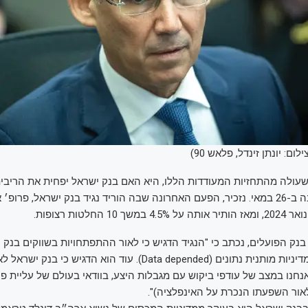
לום: יונתן זינדל, פלאש 90)
עולה מהתחזיות המעודדות הללו, היא האם בנק ישראל יפחית את הריבי
בהחלטתו הקרובה ב-26 במאי. נזכיר, הפעם האחרונה שבה הוריד נגיד בנק ישראל, פרופ׳
1 החלטות רצופות.
ק הפועלים, נכתב כי "הנגיד הדגיש כי לאור ההתפתחויות בשווקים בנק 
יותר תמיד״ לפי מדיניות מותנית נתונים (Data depended). עוד הוא הדגי
נחנו במצב של עודפי ביקוש עם מגבלות היצע, בוודאי בעולם של עליית פר
אור השפעתו הנכרת על האינפלציה)".