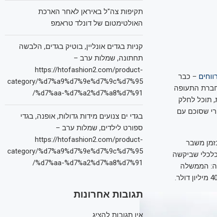
תקיפות צה"ל באיראן לאחר הארכת
האולטימטום של דונלד טראמפ
קניות בגדים אונליין, בוטיק בגדים, הלבשה
תחתונה, שמלות ערב –
https://htofashion2.com/product-
ווחים
– כבר
category/%d7%a9%d7%9e%d7%9c%d7%95
 חברת התעופה
%d7%aa-%d7%a2%d7%a8%d7%91/
 תוכל לחלק
תר מהמועד המקורי שסוכם עם
בגדי ים צנועים מידות גדולות, אופנה, בגדי
ספורט לילדים, שמלות ערב –
https://htofashion2.com/product-
זמן משבר
category/%d7%a9%d7%9e%d7%9c%d7%95
כלכלי שביקשה
%d7%aa-%d7%a2%d7%a8%d7%91/
אה: הממשלה
תגובות אחרונות
אין תגובות להציג.