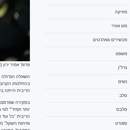
מוזיקה
מזג אוויר
מכשירים וגאדג'טים
משפט
פרופ' אמיר ירון (צי
נדל"ן
השאלה הגדולה ש
נשים
הריבית הייתה בינואר 2024, ומאז הותיר אותה על 4.5% במשך 0
סלב
בסקירה שפרסם בנ
סלבס
הריבית ׳כל עוד א
ופיחות השקל׳ (ל
ספורט