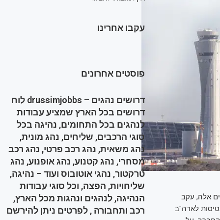
עקבו אחרינו
פוסטים אחרונים
דרושים נהגים – drussimjobbs לוח
דרושים בכל הארץ שמציע עבודות
לנהגים בכל התחומים, נהיגה בכל
סוגי הרכבים, שליחים, נהג מונית,
נהג משאית, נהג רכב פרטי, נהג רכב
מסחרי, נהג קטנוע, נהג אופנוע, נהג
טרקטור, נהגי אוטובוס ועוד – נהיגה,
שליחויות, הפצה, וכל סוגי עבודות
דיבידנדים על רווחי השיא שגרפה בשנים 2023 ו-2024. בשנים אלה, עקב
הנהיגה, לנהגים ונהגות מכל הארץ,
טיסות לארה"ב
רכב ותחבורה , לפרטים ניתן להירשם