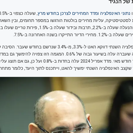
ו
נתוני האינפלציה ומדד המחירים לצרכן בחודש מרץ
סטטיסטיקה, עליות מחירים בולטות הורגשו במספר תחומים, ובין השאר
דיור התייקרו בשנה האחרונה ב-7.5%.
ואולם, קצב האינפלציה השנתי דווקא האט ל-3.3%, מ-3.4% שנרשם בח
שמדד מרץ בשנה שעברה עלה בשיעור גבוה של 0.6%. המגמה הזו צפויה להימשך
שיפורסם במהלך חודש מאי. מדד אפריל 2024 עלה בחדות ב-0.8% ו