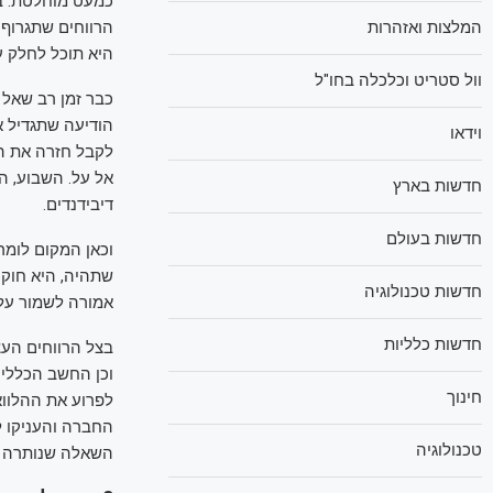
המלצות ואזהרות
היא תוכל לחלק עד 40% מהרווחים. לאחר מכן, לא תחול עליה עוד מגבלת חלוקת
וול סטריט וכלכלה בחו"ל
כבר זמן רב שאל 
הודיעה שתגדיל 
וידאו
אל על. השבוע, 
חדשות בארץ
דיבידנדים.
חדשות בעולם
שתהיה, היא חוקי
חדשות טכנולוגיה
אמורה לשמור עלי
חדשות כלליות
בצל הרווחים הע
וכן החשב הכללי 
חינוך
לפרוע את ההלווא
החברה והעניקו 
טכנולוגיה
השאלה שנותרה לל