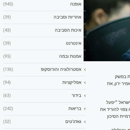
אופנה
(943)
אחריות וסביבה
(39)
איכות הסביבה
(43)
אינטרנט
(39)
אמנות ובמה
(95)
אסטרולוגיה והורוסקופ
(136)
ת במשק
אפליקציות
(94)
 אמיר ירון, את
בידור
(63)
ישראל ״יפעל
בריאות
(242)
ש כי בנק ישראל לא צפוי להוריד את
מיית הסיכון
גאדג'טים
(52)