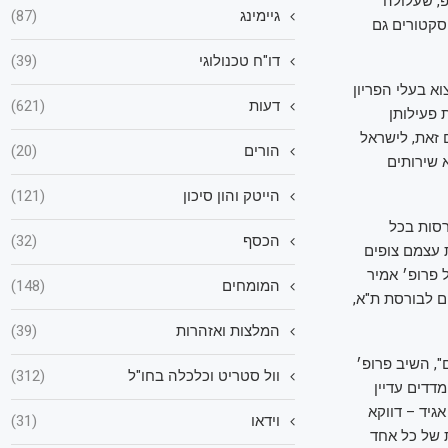
, שעלולה
גיימינג
(87)
סקטורים גם
דו"ח טכנולוגי
(39)
א בעלי הפריון
דעות
(621)
 פעילותן
 זאת, לישראל
הורים
(20)
 שירותים
הייטק והון סיכון
(121)
רסות בכל
הכסף
(32)
ת עצמם צופים
ים, נשאל פרופ׳ אמיר
המומחים
(148)
ם לבורסת ת"א,
המלצות ואזהרות
(39)
", השיב פרופ׳
וול סטריט וכלכלה בחו"ל
(312)
דדים עדיין
גיד – דווקא
וידאו
(31)
 של כל אחד