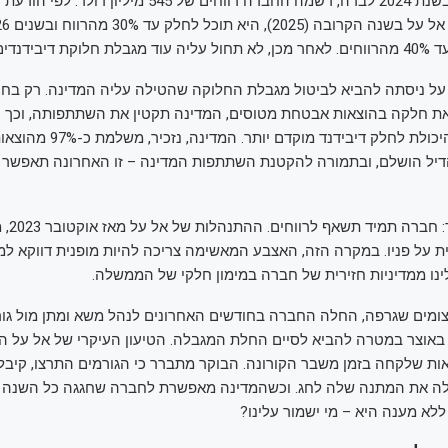
כמעט מוחלטת. בשנת 2024 לבדה, רשמה החברה רווחים של 545 מיליו
 דיבידנדים.
על ניסתה להביא לביטול מגבלת החלוקה שהטילה עליה המדינה. רק בחו
את חלקה בהוצאות אבטחת מטוסים, המדינה תקטין את השתתפותה, וכך
לקבל חזרה את היכולת לחלק דיבידנד
הדיל הושלם, ובתמורה להקטנת השתתפות המדינה – זו האחרונה תאפשר
וכאן המקום
ת על פניו. במקרה הזה, האצבע המאשימה צריכה להיות מופנית דווקא למ
נו ממדיניות חזירית של חברה במימון חלקי של הממשלה.
צומים שגרפה, החלה החברה בחודשים האחרונים לנהל משא ומתן מול גו
באוצר במטרה להביא לסיים החלת המגבלה. הטיעון העיקרי של אל על ה
ות שלקחה בזמן משבר הקורונה. הבוקר מתברר כי הגורמים התרצו, קיבל
לה את המתנה שלה לחג. וכשהמדינה מאפשרת לחברה שחגגה כל השנה ל
א מענה היא – מי ישמור עלינו?