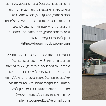
התחומים, נהיגה בכל סוגי הרכבים, שליחים,
נהג מונית, נהג משאית, נהג רכב פרטי, נהג
רכב מסחרי, נהג קטנוע, נהג אופנוע, נהג
טרקטור, נהגי אוטובוס ועוד – נהיגה, שליחויות,
הפצה, וכל סוגי עבודות הנהיגה, לנהגים
ונהגות מכל הארץ, רכב ותחבורה , לפרטים
ניתן להירשם בקישור הבא:
https://drussimjobbs.com/sign/
דרושים דרושות לעבודה בשירות לקוחות קל
ונוח, בתחום היד 2 – יד שניה, מדובר על
עבודה של שעות ספורות ביום, שעות גמישות –
בבוקר צהריים או ערב לפי בחירתכם, באזור
שלכם, מדובר על מענה טלפוני ופיזי ללקוחות
המעוניינים לקחת מוצרי יד 2, לא נדרש ניסיון,
שכר בין 15000-25000 בחודש, ניתן לשלוח
קורות חיים או פניות לכתובת האימייל
allwhatyouneed2024@gmail.com