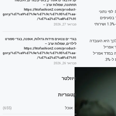
קניות בגדים אונליין, בוטיק בגדים, הלבשה
תחתונה, שמלות ערב –
https://htofashion2.com/product-
, שעלה כצפוי ב-0.5%. לפי נתוני
tegory/%d7%a9%d7%9e%d7%9c%d7%95%d7%aa-
 בסעיפים
%d7%a2%d7%a8%d7%91/
הבאים: הלבשה והנעלה שעלה ב-2.2%, תרבות ובידור שעלה ב-1.5%, פירות טריים שעלו ב-1.3% ושירותי
פברואר 27, 2026
בגדי ים צנועים מידות גדולות, אופנה, בגדי ספורט
ודש שעבר. הסיבה לכך היא העובדה
לילדים, שמלות ערב –
 גם במדד אפריל
https://htofashion2.com/product-
על כן, גם אם תוצג עליה במדד אפריל
tegory/%d7%a9%d7%9e%d7%9c%d7%95%d7%aa-
%d7%a2%d7%a8%d7%91/
פברואר 26, 2026
ניוזלטר
קטגוריות
אוכל
(655)