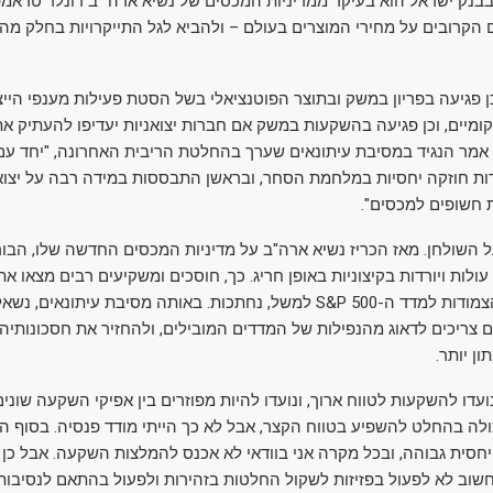
בנק ישראל הוא בעיקר ממדיניות המכסים של נשיא ארה״ב דונלד טראמפ
 הקרובים על מחירי המוצרים בעולם – ולהביא לגל התייקרויות בחלק מה
 פגיעה בפריון במשק ובתוצר הפוטנציאלי בשל הסטת פעילות מענפי הייצו
ומיים, וכן פגיעה בהשקעות במשק אם חברות יצואניות יעדיפו להעתיק את
 אמר הנגיד במסיבת עיתונאים שערך בהחלטת הריבית האחרונה, "יחד עם
ות חוזקה יחסיות במלחמת הסחר, ובראשן התבססות במידה רבה על יצוא
חשופים למכסים".
ל השולחן. מאז הכריז נשיא ארה"ב על מדיניות המכסים החדשה שלו, הבו
ולות ויורדות בקיצוניות באופן חריג. כך, חוסכים ומשקיעים רבים מצאו א
בפנסיות שלהן, הצמודות למדד ה-S&P 500 למשל, נחתכות. באותה מסיבת עיתונא
ם צריכים לדאוג מהנפילות של המדדים המובילים, ולהחזיר את חסכונותיה
ן יותר.
עדו להשקעות לטווח ארוך, ונועדו להיות מפוזרים בין אפיקי השקעה שונים
יכולה בהחלט להשפיע בטווח הקצר, אבל לא כך הייתי מודד פנסיה. בסוף המ
סית גבוהה, ובכל מקרה אני בוודאי לא אכנס להמלצות השקעה. אבל כן א
שוב לא לפעול בפזיזות לשקול החלטות בזהירות ולפעול בהתאם לנסיבות