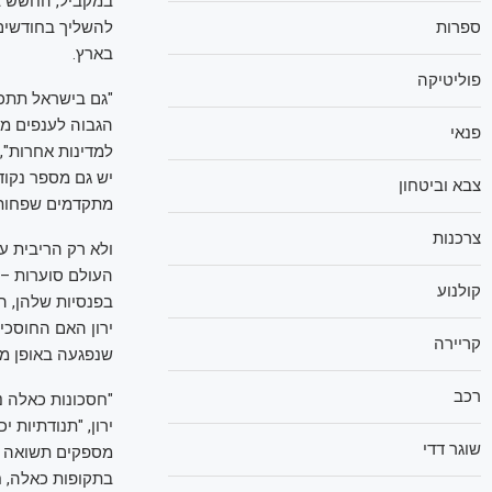
במקביל, החשש ב
‏להשליך בחודשים
ספרות
בארץ.
פוליטיקה
"גם בישראל תתכן
הגבוה לענפים מק
פנאי
למדינות אחרות",
יש גם מספר נקוד
צבא וביטחון
מתקדמים שפחות 
צרכנות
ולא רק הריבית ע
העולם סוערות – ע
קולנוע
ירון האם החוסכי
קריירה
שנפגעה באופן מתו
רכב
"חסכונות כאלה נו
ירון, "תנודתיות 
שוגר דדי
מספקים תשואה יח
בתקופות כאלה, ח