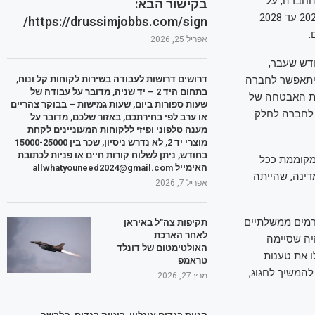
ן דולר. לפי הודעת החברה, על
בקישור הבא:
הרווחים שתגרוף אל על בשנה הקרובה (2025), היא תוכל לחלק עד 30% מהרווח ובשנים 2026 עד 2028
https://drussimjobbs.com/sign/
אפריל 25, 2026
דש שעבר,
 יתאפשר לחברה
דרושים דרושות לעבודה בשירות לקוחות קל ונוח,
בתחום היד 2 – יד שניה, מדובר על עבודה של
 מוקדם יותר. המדינה, נזכיר, משלמת כ-97% מהוצאות האבטחה של
שעות ספורות ביום, שעות גמישות – בבוקר צהריים
 לחברה לחלק
או ערב לפי בחירתכם, באזור שלכם, מדובר על
מענה טלפוני ופיזי ללקוחות המעוניינים לקחת
מוצרי יד 2, לא נדרש ניסיון, שכר בין 15000-25000
בחודש, ניתן לשלוח קורות חיים או פניות לכתובת
 לומר: חברה תמיד תשאף לרווחים. ההתנהלות של אל על מאז אוקטובר 2023, מקוממת ככל
האימייל allwhatyouneed2024@gmail.com
דינה, שהייתה
אפריל 7, 2026
רמים ממשלתיים
תקיפות צה"ל באיראן
לאחר הארכת
יה שסיימה
האולטימטום של דונלד
ו את טענות
טראמפ
המשיך לחגוג,
מרץ 27, 2026