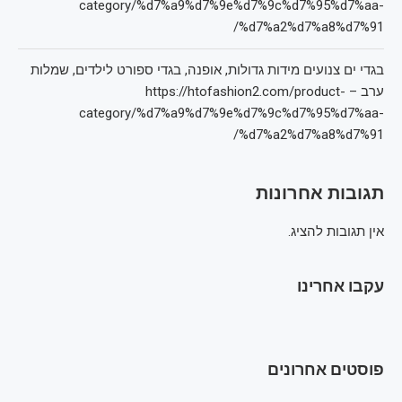
category/%d7%a9%d7%9e%d7%9c%d7%95%d7%aa-
%d7%a2%d7%a8%d7%91/
בגדי ים צנועים מידות גדולות, אופנה, בגדי ספורט לילדים, שמלות
ערב – https://htofashion2.com/product-
category/%d7%a9%d7%9e%d7%9c%d7%95%d7%aa-
%d7%a2%d7%a8%d7%91/
תגובות אחרונות
אין תגובות להציג.
עקבו אחרינו
פוסטים אחרונים