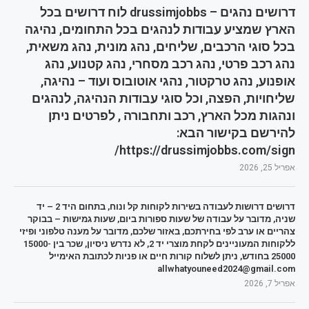
דרושים נהגים – drussimjobbs לוח דרושים בכל
הארץ שמציע עבודות לנהגים בכל התחומים, נהיגה
בכל סוגי הרכבים, שליחים, נהג מונית, נהג משאית,
נהג רכב פרטי, נהג רכב מסחרי, נהג קטנוע, נהג
אופנוע, נהג טרקטור, נהגי אוטובוס ועוד – נהיגה,
שליחויות, הפצה, וכל סוגי עבודות הנהיגה, לנהגים
ונהגות מכל הארץ, רכב ותחבורה , לפרטים ניתן
להירשם בקישור הבא:
https://drussimjobbs.com/sign/
אפריל 25, 2026
דרושים דרושות לעבודה בשירות לקוחות קל ונוח, בתחום היד 2 – יד
שניה, מדובר על עבודה של שעות ספורות ביום, שעות גמישות – בבוקר
צהריים או ערב לפי בחירתכם, באזור שלכם, מדובר על מענה טלפוני ופיזי
ללקוחות המעוניינים לקחת מוצרי יד 2, לא נדרש ניסיון, שכר בין 15000-
25000 בחודש, ניתן לשלוח קורות חיים או פניות לכתובת האימייל
allwhatyouneed2024@gmail.com
אפריל 7, 2026