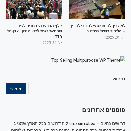
לא צריך להיות שמאלני כדי להבין
קלף ההרעבה: המניפולציה
– הליכוד בשפל היסטורי
שחמאס שמר לרגע הנכון | עדן-טל
חדד
יולי 31, 2025
יולי 31, 2025
חיפוש
חיפוש
פוסטים אחרונים
דרושים נהגים – drussimjobbs לוח דרושים בכל הארץ שמציע
עבודות לנהגים בכל התחומים, נהיגה בכל סוגי הרכבים, שליחים,