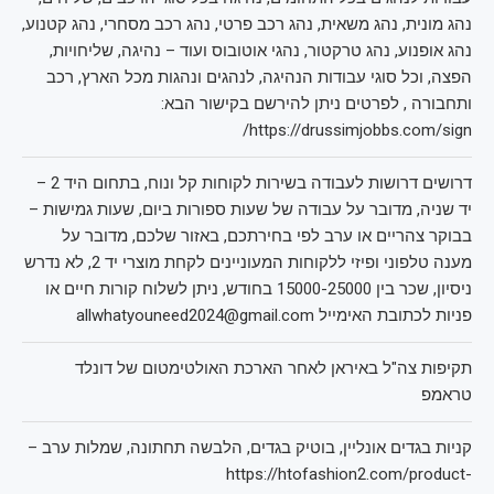
נהג מונית, נהג משאית, נהג רכב פרטי, נהג רכב מסחרי, נהג קטנוע,
נהג אופנוע, נהג טרקטור, נהגי אוטובוס ועוד – נהיגה, שליחויות,
הפצה, וכל סוגי עבודות הנהיגה, לנהגים ונהגות מכל הארץ, רכב
ותחבורה , לפרטים ניתן להירשם בקישור הבא:
https://drussimjobbs.com/sign/
דרושים דרושות לעבודה בשירות לקוחות קל ונוח, בתחום היד 2 –
יד שניה, מדובר על עבודה של שעות ספורות ביום, שעות גמישות –
בבוקר צהריים או ערב לפי בחירתכם, באזור שלכם, מדובר על
מענה טלפוני ופיזי ללקוחות המעוניינים לקחת מוצרי יד 2, לא נדרש
ניסיון, שכר בין 15000-25000 בחודש, ניתן לשלוח קורות חיים או
פניות לכתובת האימייל allwhatyouneed2024@gmail.com
תקיפות צה"ל באיראן לאחר הארכת האולטימטום של דונלד
טראמפ
קניות בגדים אונליין, בוטיק בגדים, הלבשה תחתונה, שמלות ערב –
https://htofashion2.com/product-