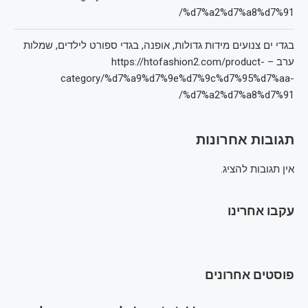
%d7%a2%d7%a8%d7%91/
בגדי ים צנועים מידות גדולות, אופנה, בגדי ספורט לילדים, שמלות
ערב – https://htofashion2.com/product-
category/%d7%a9%d7%9e%d7%9c%d7%95%d7%aa-
%d7%a2%d7%a8%d7%91/
תגובות אחרונות
אין תגובות להציג.
עקבו אחרינו
פוסטים אחרונים