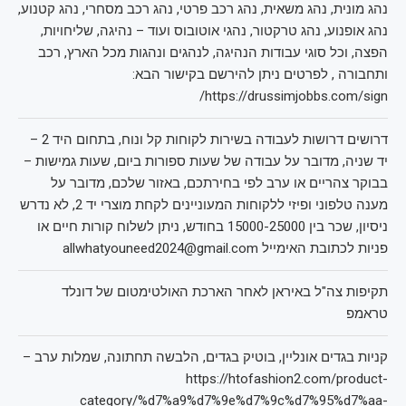
נהג מונית, נהג משאית, נהג רכב פרטי, נהג רכב מסחרי, נהג קטנוע,
נהג אופנוע, נהג טרקטור, נהגי אוטובוס ועוד – נהיגה, שליחויות,
הפצה, וכל סוגי עבודות הנהיגה, לנהגים ונהגות מכל הארץ, רכב
ותחבורה , לפרטים ניתן להירשם בקישור הבא:
https://drussimjobbs.com/sign/
דרושים דרושות לעבודה בשירות לקוחות קל ונוח, בתחום היד 2 –
יד שניה, מדובר על עבודה של שעות ספורות ביום, שעות גמישות –
בבוקר צהריים או ערב לפי בחירתכם, באזור שלכם, מדובר על
מענה טלפוני ופיזי ללקוחות המעוניינים לקחת מוצרי יד 2, לא נדרש
ניסיון, שכר בין 15000-25000 בחודש, ניתן לשלוח קורות חיים או
פניות לכתובת האימייל allwhatyouneed2024@gmail.com
תקיפות צה"ל באיראן לאחר הארכת האולטימטום של דונלד
טראמפ
קניות בגדים אונליין, בוטיק בגדים, הלבשה תחתונה, שמלות ערב –
https://htofashion2.com/product-
category/%d7%a9%d7%9e%d7%9c%d7%95%d7%aa-