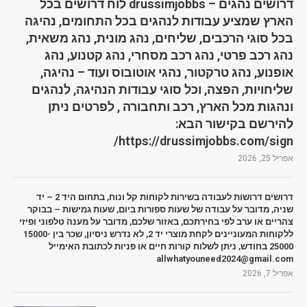
דרושים נהגים – drussimjobbs לוח דרושים בכל
הארץ שמציע עבודות לנהגים בכל התחומים, נהיגה
בכל סוגי הרכבים, שליחים, נהג מונית, נהג משאית,
נהג רכב פרטי, נהג רכב מסחרי, נהג קטנוע, נהג
אופנוע, נהג טרקטור, נהגי אוטובוס ועוד – נהיגה,
שליחויות, הפצה, וכל סוגי עבודות הנהיגה, לנהגים
ונהגות מכל הארץ, רכב ותחבורה , לפרטים ניתן
להירשם בקישור הבא:
https://drussimjobbs.com/sign/
אפריל 25, 2026
דרושים דרושות לעבודה בשירות לקוחות קל ונוח, בתחום היד 2 – יד
שניה, מדובר על עבודה של שעות ספורות ביום, שעות גמישות – בבוקר
צהריים או ערב לפי בחירתכם, באזור שלכם, מדובר על מענה טלפוני ופיזי
ללקוחות המעוניינים לקחת מוצרי יד 2, לא נדרש ניסיון, שכר בין 15000-
25000 בחודש, ניתן לשלוח קורות חיים או פניות לכתובת האימייל
allwhatyouneed2024@gmail.com
אפריל 7, 2026