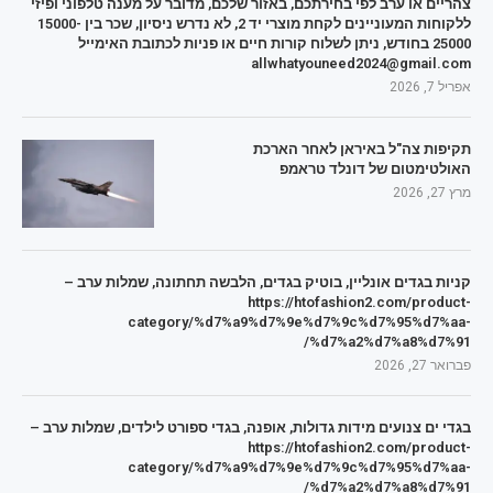
צהריים או ערב לפי בחירתכם, באזור שלכם, מדובר על מענה טלפוני ופיזי
ללקוחות המעוניינים לקחת מוצרי יד 2, לא נדרש ניסיון, שכר בין 15000-
25000 בחודש, ניתן לשלוח קורות חיים או פניות לכתובת האימייל
allwhatyouneed2024@gmail.com
אפריל 7, 2026
תקיפות צה"ל באיראן לאחר הארכת
האולטימטום של דונלד טראמפ
מרץ 27, 2026
קניות בגדים אונליין, בוטיק בגדים, הלבשה תחתונה, שמלות ערב –
https://htofashion2.com/product-
category/%d7%a9%d7%9e%d7%9c%d7%95%d7%aa-
%d7%a2%d7%a8%d7%91/
פברואר 27, 2026
בגדי ים צנועים מידות גדולות, אופנה, בגדי ספורט לילדים, שמלות ערב –
https://htofashion2.com/product-
category/%d7%a9%d7%9e%d7%9c%d7%95%d7%aa-
%d7%a2%d7%a8%d7%91/