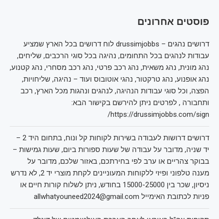
פוסטים אחרונים
דרושים נהגים – drussimjobbs לוח דרושים בכל הארץ שמציע
עבודות לנהגים בכל התחומים, נהיגה בכל סוגי הרכבים, שליחים,
נהג מונית, נהג משאית, נהג רכב פרטי, נהג רכב מסחרי, נהג קטנוע,
נהג אופנוע, נהג טרקטור, נהגי אוטובוס ועוד – נהיגה, שליחויות,
הפצה, וכל סוגי עבודות הנהיגה, לנהגים ונהגות מכל הארץ, רכב
ותחבורה , לפרטים ניתן להירשם בקישור הבא:
https://drussimjobbs.com/sign/
דרושים דרושות לעבודה בשירות לקוחות קל ונוח, בתחום היד 2 –
יד שניה, מדובר על עבודה של שעות ספורות ביום, שעות גמישות –
בבוקר צהריים או ערב לפי בחירתכם, באזור שלכם, מדובר על
מענה טלפוני ופיזי ללקוחות המעוניינים לקחת מוצרי יד 2, לא נדרש
ניסיון, שכר בין 15000-25000 בחודש, ניתן לשלוח קורות חיים או
פניות לכתובת האימייל allwhatyouneed2024@gmail.com