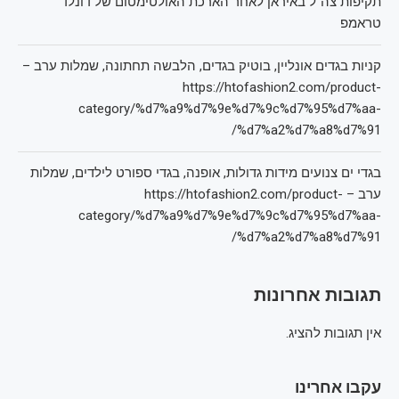
תקיפות צה"ל באיראן לאחר הארכת האולטימטום של דונלד
טראמפ
קניות בגדים אונליין, בוטיק בגדים, הלבשה תחתונה, שמלות ערב –
https://htofashion2.com/product-
category/%d7%a9%d7%9e%d7%9c%d7%95%d7%aa-
%d7%a2%d7%a8%d7%91/
בגדי ים צנועים מידות גדולות, אופנה, בגדי ספורט לילדים, שמלות
ערב – https://htofashion2.com/product-
category/%d7%a9%d7%9e%d7%9c%d7%95%d7%aa-
%d7%a2%d7%a8%d7%91/
תגובות אחרונות
אין תגובות להציג.
עקבו אחרינו