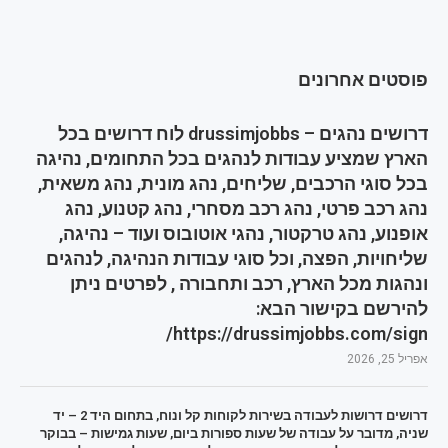
פוסטים אחרונים
דרושים נהגים – drussimjobbs לוח דרושים בכל
הארץ שמציע עבודות לנהגים בכל התחומים, נהיגה
בכל סוגי הרכבים, שליחים, נהג מונית, נהג משאית,
נהג רכב פרטי, נהג רכב מסחרי, נהג קטנוע, נהג
אופנוע, נהג טרקטור, נהגי אוטובוס ועוד – נהיגה,
שליחויות, הפצה, וכל סוגי עבודות הנהיגה, לנהגים
ונהגות מכל הארץ, רכב ותחבורה , לפרטים ניתן
להירשם בקישור הבא:
https://drussimjobbs.com/sign/
אפריל 25, 2026
דרושים דרושות לעבודה בשירות לקוחות קל ונוח, בתחום היד 2 – יד
שניה, מדובר על עבודה של שעות ספורות ביום, שעות גמישות – בבוקר