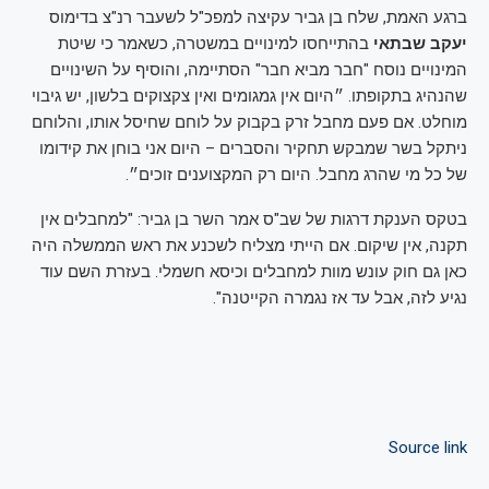
ברגע האמת, שלח בן גביר עקיצה למפכ"ל לשעבר רנ"צ בדימוס
יעקב שבתאי
בהתייחסו למינויים במשטרה, כשאמר כי שיטת
המינויים נוסח "חבר מביא חבר" הסתיימה, והוסיף על השינויים
שהנהיג בתקופתו. ״היום אין גמגומים ואין צקצוקים בלשון, יש גיבוי
מוחלט. אם פעם מחבל זרק בקבוק על לוחם שחיסל אותו, והלוחם
ניתקל בשר שמבקש תחקיר והסברים – היום אני בוחן את קידומו
של כל מי שהרג מחבל. היום רק המקצוענים זוכים״.
בטקס הענקת דרגות של שב"ס אמר השר בן גביר: "למחבלים אין
תקנה, אין שיקום. אם הייתי מצליח לשכנע את ראש הממשלה היה
כאן גם חוק עונש מוות למחבלים וכיסא חשמלי. בעזרת השם עוד
נגיע לזה, אבל עד אז נגמרה הקייטנה".
Source link