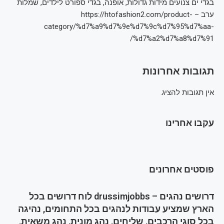
בגדי ים צנועים מידות גדולות, אופנה, בגדי ספורט לילדים, שמלות
ערב – https://htofashion2.com/product-
category/%d7%a9%d7%9e%d7%9c%d7%95%d7%aa-
%d7%a2%d7%a8%d7%91/
תגובות אחרונות
אין תגובות להציג.
עקבו אחרינו
פוסטים אחרונים
דרושים נהגים – drussimjobbs לוח דרושים בכל
הארץ שמציע עבודות לנהגים בכל התחומים, נהיגה
בכל סוגי הרכבים, שליחים, נהג מונית, נהג משאית,