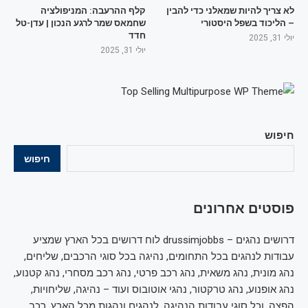
לא צריך להיות שמאלני כדי להבין
קלף ההרעבה: המניפולציה
– הליכוד בשפל היסטורי
שחמאס שמר לרגע הנכון | עדן-טל
חדד
יולי 31, 2025
יולי 31, 2025
חיפוש
חיפוש
פוסטים אחרונים
דרושים נהגים – drussimjobbs לוח דרושים בכל הארץ שמציע
עבודות לנהגים בכל התחומים, נהיגה בכל סוגי הרכבים, שליחים,
נהג מונית, נהג משאית, נהג רכב פרטי, נהג רכב מסחרי, נהג קטנוע,
נהג אופנוע, נהג טרקטור, נהגי אוטובוס ועוד – נהיגה, שליחויות,
הפצה, וכל סוגי עבודות הנהיגה, לנהגים ונהגות מכל הארץ, רכב