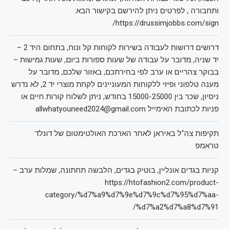
ותחבורה , לפרטים ניתן להירשם בקישור הבא:
https://drussimjobbs.com/sign/
דרושים דרושות לעבודה בשירות לקוחות קל ונוח, בתחום היד 2 –
יד שניה, מדובר על עבודה של שעות ספורות ביום, שעות גמישות –
בבוקר צהריים או ערב לפי בחירתכם, באזור שלכם, מדובר על
מענה טלפוני ופיזי ללקוחות המעוניינים לקחת מוצרי יד 2, לא נדרש
ניסיון, שכר בין 15000-25000 בחודש, ניתן לשלוח קורות חיים או
פניות לכתובת האימייל allwhatyouneed2024@gmail.com
תקיפות צה"ל באיראן לאחר הארכת האולטימטום של דונלד
טראמפ
קניות בגדים אונליין, בוטיק בגדים, הלבשה תחתונה, שמלות ערב –
https://htofashion2.com/product-
category/%d7%a9%d7%9e%d7%9c%d7%95%d7%aa-
%d7%a2%d7%a8%d7%91/