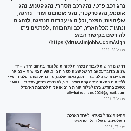
נהג רכב פרטי, נהג רכב מסחרי, נהג קטנוע, נהג
אופנוע, נהג טרקטור, נהגי אוטובוס ועוד – נהיגה,
שליחויות, הפצה, וכל סוגי עבודות הנהיגה, לנהגים
ונהגות מכל הארץ, רכב ותחבורה , לפרטים ניתן
להירשם בקישור הבא:
https://drussimjobbs.com/sign/
אפריל 25, 2026
דרושים דרושות לעבודה בשירות לקוחות קל ונוח, בתחום היד 2 – יד
שניה, מדובר על עבודה של שעות ספורות ביום, שעות גמישות – בבוקר
צהריים או ערב לפי בחירתכם, באזור שלכם, מדובר על מענה טלפוני ופיזי
ללקוחות המעוניינים לקחת מוצרי יד 2, לא נדרש ניסיון, שכר בין 15000-
25000 בחודש, ניתן לשלוח קורות חיים או פניות לכתובת האימייל
allwhatyouneed2024@gmail.com
אפריל 7, 2026
תקיפות צה"ל באיראן לאחר הארכת
האולטימטום של דונלד טראמפ
מרץ 27, 2026