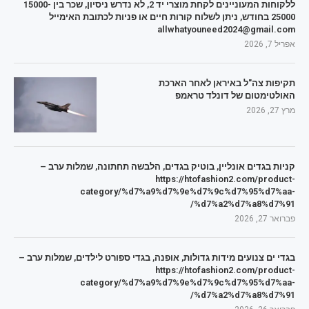
ללקוחות המעוניינים לקחת מוצרי יד 2, לא נדרש ניסיון, שכר בין 15000-
25000 בחודש, ניתן לשלוח קורות חיים או פניות לכתובת האימייל
allwhatyouneed2024@gmail.com
אפריל 7, 2026
תקיפות צה"ל באיראן לאחר הארכת
האולטימטום של דונלד טראמפ
מרץ 27, 2026
קניות בגדים אונליין, בוטיק בגדים, הלבשה תחתונה, שמלות ערב –
https://htofashion2.com/product-
category/%d7%a9%d7%9e%d7%9c%d7%95%d7%aa-
%d7%a2%d7%a8%d7%91/
פברואר 27, 2026
בגדי ים צנועים מידות גדולות, אופנה, בגדי ספורט לילדים, שמלות ערב –
https://htofashion2.com/product-
category/%d7%a9%d7%9e%d7%9c%d7%95%d7%aa-
%d7%a2%d7%a8%d7%91/