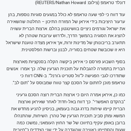
דונלד טראמפ (צילום: REUTERS/Nathan Howard)
עוד דווח כי לפי שעה טראמפ לא כולל במגעים סוגיות נוספות, בהן
ערעור היציבות בידי איראן של המזרח התיכון – החלטה שהשאירה
את ישראל וגורמים ניציים בוושינגטון בהלם. ארצות הברית עשויה
להציג את הסוגיה בהמשך הדרך, ולדרוש ערובות שטהרן לא
תתערב בריבונותן של מדינות זרות, אך איראן מצדה טוענת שישראל
היא זו שכובשת שטחים בסוריה, לבנון וברשות הפלסטינית.
בסוף השבוע פורסם כי איראן ביקשה הקלה בסנקציות מארצות
הברית בתמורה להגבלות על תוכנית הגרעין שלה. כך אמרו אנשים
שתודרכו לגבי הפגישה ל"וול סטריט ג'ורנל". ב-CNN דווח כי
טראמפ מוכן לחתום על הסכם קצר טווח שמבוסס על "תום לב".
כמו כן, איראן אמרה היום כי ארצות הברית רוצה הסכם גרעיני
"בהקדם האפשרי". כך דווח באל-חדת' לאחר שאיראן וארצות
הברית קיימו שיחות בדרג גבוה בעומאן, בניסיון להניע מחדש את
המשא ומתן סביב תוכנית הגרעין של טהרן. השיחות, שהתנהלו
ברובן באופן עקיף בתיווכו של שר החוץ העומאני, נמשכו כמה
שעות והסתיימו באווירה שהוגדרה על ידי שני הצדדים כ"חיובית