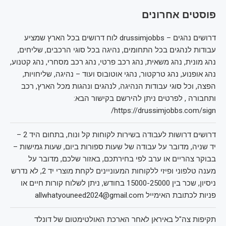
פוסטים אחרונים
דרושים נהגים – drussimjobbs לוח דרושים בכל הארץ שמציע
עבודות לנהגים בכל התחומים, נהיגה בכל סוגי הרכבים, שליחים,
נהג מונית, נהג משאית, נהג רכב פרטי, נהג רכב מסחרי, נהג קטנוע,
נהג אופנוע, נהג טרקטור, נהגי אוטובוס ועוד – נהיגה, שליחויות,
הפצה, וכל סוגי עבודות הנהיגה, לנהגים ונהגות מכל הארץ, רכב
ותחבורה , לפרטים ניתן להירשם בקישור הבא:
https://drussimjobbs.com/sign/
דרושים דרושות לעבודה בשירות לקוחות קל ונוח, בתחום היד 2 –
יד שניה, מדובר על עבודה של שעות ספורות ביום, שעות גמישות –
בבוקר צהריים או ערב לפי בחירתכם, באזור שלכם, מדובר על
מענה טלפוני ופיזי ללקוחות המעוניינים לקחת מוצרי יד 2, לא נדרש
ניסיון, שכר בין 15000-25000 בחודש, ניתן לשלוח קורות חיים או
פניות לכתובת האימייל allwhatyouneed2024@gmail.com
תקיפות צה"ל באיראן לאחר הארכת האולטימטום של דונלד