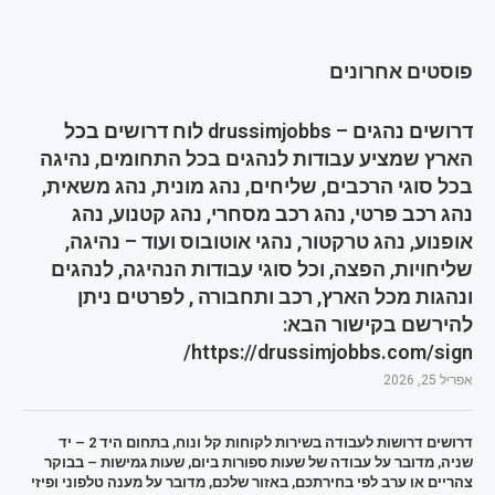
פוסטים אחרונים
דרושים נהגים – drussimjobbs לוח דרושים בכל
הארץ שמציע עבודות לנהגים בכל התחומים, נהיגה
בכל סוגי הרכבים, שליחים, נהג מונית, נהג משאית,
נהג רכב פרטי, נהג רכב מסחרי, נהג קטנוע, נהג
אופנוע, נהג טרקטור, נהגי אוטובוס ועוד – נהיגה,
שליחויות, הפצה, וכל סוגי עבודות הנהיגה, לנהגים
ונהגות מכל הארץ, רכב ותחבורה , לפרטים ניתן
להירשם בקישור הבא:
https://drussimjobbs.com/sign/
אפריל 25, 2026
דרושים דרושות לעבודה בשירות לקוחות קל ונוח, בתחום היד 2 – יד
שניה, מדובר על עבודה של שעות ספורות ביום, שעות גמישות – בבוקר
צהריים או ערב לפי בחירתכם, באזור שלכם, מדובר על מענה טלפוני ופיזי