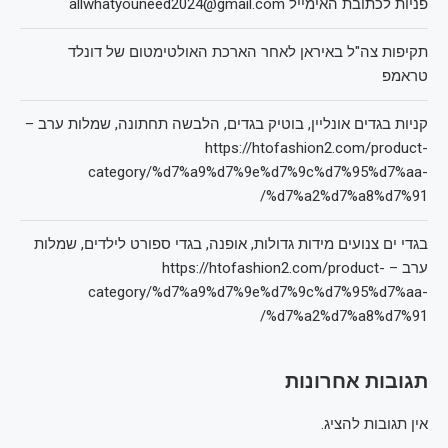
פניות לכתובת האימייל allwhatyouneed2024@gmail.com
תקיפות צה"ל באיראן לאחר הארכת האולטימטום של דונלד
טראמפ
קניות בגדים אונליין, בוטיק בגדים, הלבשה תחתונה, שמלות ערב –
https://htofashion2.com/product-
category/%d7%a9%d7%9e%d7%9c%d7%95%d7%aa-
%d7%a2%d7%a8%d7%91/
בגדי ים צנועים מידות גדולות, אופנה, בגדי ספורט לילדים, שמלות
ערב – https://htofashion2.com/product-
category/%d7%a9%d7%9e%d7%9c%d7%95%d7%aa-
%d7%a2%d7%a8%d7%91/
תגובות אחרונות
אין תגובות להציג.