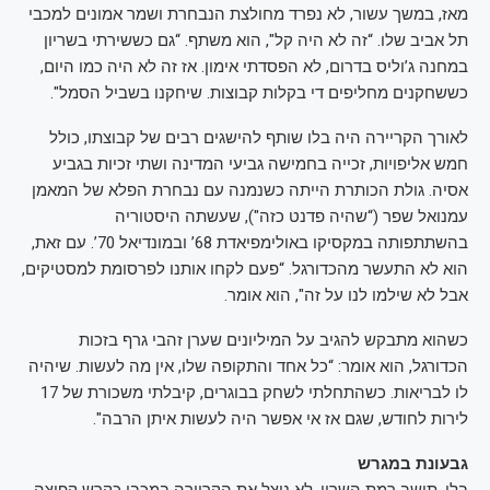
מאז, במשך עשור, לא נפרד מחולצת הנבחרת ושמר אמונים למכבי
תל אביב שלו. “זה לא היה קל", הוא משתף. “גם כששירתי בשריון
במחנה ג’וליס בדרום, לא הפסדתי אימון. אז זה לא היה כמו היום,
כששחקנים מחליפים די בקלות קבוצות. שיחקנו בשביל הסמל".
לאורך הקריירה היה בלו שותף להישגים רבים של קבוצתו, כולל
חמש אליפויות, זכייה בחמישה גביעי המדינה ושתי זכיות בגביע
אסיה. גולת הכותרת הייתה כשנמנה עם נבחרת הפלא של המאמן
עמנואל שפר (“שהיה פדנט כזה"), שעשתה היסטוריה
בהשתתפותה במקסיקו באולימפיאדת 68’ ובמונדיאל 70’. עם זאת,
הוא לא התעשר מהכדורגל. “פעם לקחו אותנו לפרסומת למסטיקים,
אבל לא שילמו לנו על זה", הוא אומר.
כשהוא מתבקש להגיב על המיליונים שערן זהבי גרף בזכות
הכדורגל, הוא אומר: “כל אחד והתקופה שלו, אין מה לעשות. שיהיה
לו לבריאות. כשהתחלתי לשחק בבוגרים, קיבלתי משכורת של 17
לירות לחודש, שגם אז אי אפשר היה לעשות איתן הרבה".
גבעונת במגרש
בלו, תושב רמת השרון, לא ניצל את הקריירה במכבי כקרש קפיצה