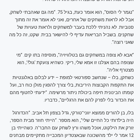
“נגמר לי הסוס", הוא אומר כעת, בגיל 75. “מה גם שאהבתי לשחק,
אבל לא לראות משחקים של אחרים, ואני לא אומר את זה מתוך
סנוביות. לא נהניתי ללכת בעבר למשחקים ולראות טעויות של
שחקנים. בשביל הבריאות עדיף לי להישאר בבית. שקט, זה כל מה
שאני רוצה".
“אבא לא צופה במשחקים גם בטלוויזיה", מוסיפה בתו קים. “מי
שצופה בהם אצלנו זו אמא שלי, ריקי. כשהיא צועקת ‘גול!’, הוא
מצטרף אליה".
כשחקן, בלו – שנחשב ספורטאי למופת – ידע לבלום באלגנטיות
את התקפות הקבוצות היריבות, בלי צורך להפגין מולן כוח רב, ועל
קומתו הבינונית חיפה ביכולת ניתור מרשימה. “ידעתי לחטוף מהם
את הכדור בלי לפרק להם את הרגליים", כדבריו.
בלו, בן להורים ממוצא יווני־טורקי, גדל בצפון תל אביב. “הכדורגל
היה בילדותי כל החיים שלי", הוא מספר. “הייתי חוזר מבית הספר,
זורק את הילקוט, אוכל משהו ורץ לשחק עם החבר’ה. כשהייתי בן
12 אמר לי ילד מהשכונה שבאצטדיון המכבייה מתקיימים מבחנים