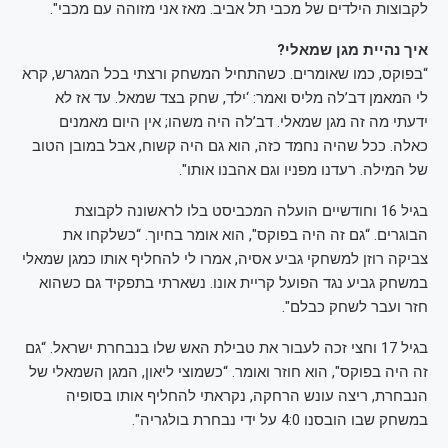
לקבוצות הילדים של מכבי תל אביב. מאז אני מזוהה עם מכבי".
איך נהיית מגן שמאלי?
“בפוקס, כמו שאומרים. כשהתחיל המשחק ורצתי בכל המגרש, קרא
לי המאמן דב’לה מליס ואמר: ‘ילד, שחק בצד שמאל. עד אז לא
ידעתי מה זה מגן שמאלי. דב’לה היה משהו; אין היום מאמנים
כאלה. ככל שהיה נחמד כזה, הוא גם היה קשוח, אבל במובן הטוב
של המילה. רעדנו מפניו וגם אהבנו אותו".
בגיל 16 וחודשיים הועלה המכביסט בלו לראשונה לקבוצת
הבוגרים. “גם זה היה בפוקס", הוא אומר בחיוך. “כשלקחו את
צביקה רוזן למשחקי גביע אסיה, אמרו לי להחליף אותו כמגן שמאלי
במשחק גביע נגד הפועל קריית אונו. נשארתי בתפקיד גם כשהוא
חזר ועבר לשחק כבלם".
בגיל 17 וחצי זכה לעבור את טבילת האש שלו בנבחרת ישראל. “גם
זה היה בפוקס", הוא חוזר ואומר. “כשמוצי ליאון, המגן השמאלי של
הנבחרת, ריצה עונש הרחקה, נקראתי להחליף אותו בסופיה
במשחק שבו הובסנו 4:0 על ידי נבחרת בולגריה".