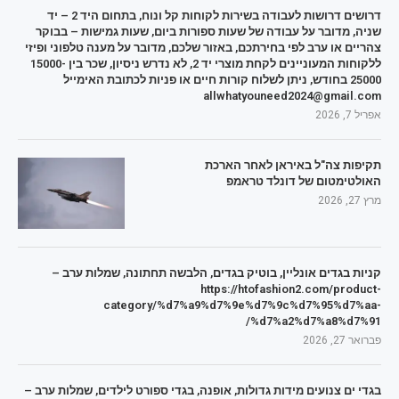
דרושים דרושות לעבודה בשירות לקוחות קל ונוח, בתחום היד 2 – יד
שניה, מדובר על עבודה של שעות ספורות ביום, שעות גמישות – בבוקר
צהריים או ערב לפי בחירתכם, באזור שלכם, מדובר על מענה טלפוני ופיזי
ללקוחות המעוניינים לקחת מוצרי יד 2, לא נדרש ניסיון, שכר בין 15000-
25000 בחודש, ניתן לשלוח קורות חיים או פניות לכתובת האימייל
allwhatyouneed2024@gmail.com
אפריל 7, 2026
תקיפות צה"ל באיראן לאחר הארכת
האולטימטום של דונלד טראמפ
מרץ 27, 2026
קניות בגדים אונליין, בוטיק בגדים, הלבשה תחתונה, שמלות ערב –
https://htofashion2.com/product-
category/%d7%a9%d7%9e%d7%9c%d7%95%d7%aa-
%d7%a2%d7%a8%d7%91/
פברואר 27, 2026
בגדי ים צנועים מידות גדולות, אופנה, בגדי ספורט לילדים, שמלות ערב –