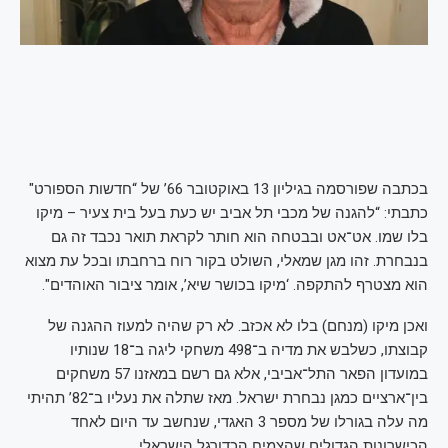
בכתבה שפורסמה בגיליון 13 באוקטובר 66’ של “חדשות הספורט"
כתבתי: “להגנה של מכבי תל אביב יש כעת בעל בית צעיר – מיקו
בלו שמו. אט־אט ובבטחה הוא חותר לקראת תואר נכבד זה גם
בנבחרת. זהו מגן שמאלי, השולט בקור רוח ברחבתו ובכל עת מצוא
הוא מצטרף להתקפה. ‘מיקו בכושר שיא’, אומר ציבור האוהדים".
ואכן מיקו (מנחם) בלו לא אכזב. לא רק שהיה למעוז ההגנה של
קבוצתו, כשלבש את מדיה ב־498 משחקי ליגה ב־18 שנותיו
במועדון הפאר התל־אביבי, אלא גם רשם במאזנו 57 משחקים
בין־ארציים כמגן נבחרת ישראל. מאז שתלה את נעליו ב־82’ תהיתי
מה עלה בגורלו של מספר 3 האגדי, שנחשב עד היום לאחד
הכישרונות הגדולים שהצמיח הכדורגל הישראלי.