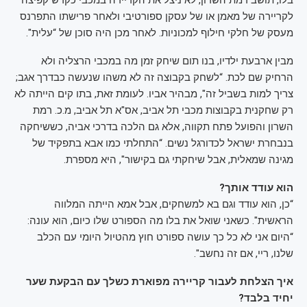
לקריירה של מאמן או של עסקן ספורטיבי ולאחר פרישתו התפרנס
מעסק של חלקי חילוף למכוניות. לאחר מכן היה סוכן של “עלית".
מבין ארבעת ילדיו, בנו תום שיחק זמן מה במכבי הרצליה ולא
הרחיק שם לכת. “לשחק בקבוצה זה לא משהו שנעשה כבדרך אגב;
צריך למות בשביל זה", מבהיר אביו. לעומת זאת, בתו קים הייתה לא
רק שחקנית בקבוצות מכבי תל אביב, אס"א תל אביב, מ.כ. רמת
השרון והפועל פתח תקווה, אלא גם הלכה בדרכי אביה, כששיחקה
בנבחרת ישראל לכדורגל נשים. “התחלתי כמו אבא בתפקיד של
מגינה שמאלית, אבל שיחקתי גם בקישור", היא מספרת.
הוא עודד אותך?
“כן, הוא עודד וגם בא למשחקים, אבל אמא הייתה המלווה
הראשית". כשאני שואל את בלו מה הספורט שלו כיום, הוא עונה:
“היום אני לא כל כך עושה ספורט חוץ מהטיול היומי עם הכלב
שלנו, ריי, אם זה נחשב".
איך הצלחת לעבור קריירה מפוארת כשלך עם הבקעת שער
יחיד בלבד?