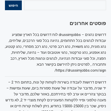
חיפוש
פוסטים אחרונים
דרושים נהגים – drussimjobbs לוח דרושים בכל הארץ שמציע
עבודות לנהגים בכל התחומים, נהיגה בכל סוגי הרכבים, שליחים,
נהג מונית, נהג משאית, נהג רכב פרטי, נהג רכב מסחרי, נהג קטנוע,
נהג אופנוע, נהג טרקטור, נהגי אוטובוס ועוד – נהיגה, שליחויות,
הפצה, וכל סוגי עבודות הנהיגה, לנהגים ונהגות מכל הארץ, רכב
ותחבורה , לפרטים ניתן להירשם בקישור הבא:
https://drussimjobbs.com/sign/
דרושים דרושות לעבודה בשירות לקוחות קל ונוח, בתחום היד 2 –
יד שניה, מדובר על עבודה של שעות ספורות ביום, שעות גמישות –
בבוקר צהריים או ערב לפי בחירתכם, באזור שלכם, מדובר על
מענה טלפוני ופיזי ללקוחות המעוניינים לקחת מוצרי יד 2, לא נדרש
ניסיון, שכר בין 15000-25000 בחודש, ניתן לשלוח קורות חיים או