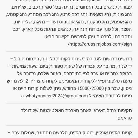
עבודות לנהגים בכל התחומים, נהיגה בכל סוגי הרכבים, שליחים,
נהג מונית, נהג משאית, נהג רכב פרטי, נהג רכב מסחרי, נהג קטנוע,
נהג אופנוע, נהג טרקטור, נהגי אוטובוס ועוד – נהיגה, שליחויות,
הפצה, וכל סוגי עבודות הנהיגה, לנהגים ונהגות מכל הארץ, רכב
ותחבורה , לפרטים ניתן להירשם בקישור הבא:
https://drussimjobbs.com/sign/
דרושים דרושות לעבודה בשירות לקוחות קל ונוח, בתחום היד 2 –
יד שניה, מדובר על עבודה של שעות ספורות ביום, שעות גמישות –
בבוקר צהריים או ערב לפי בחירתכם, באזור שלכם, מדובר על
מענה טלפוני ופיזי ללקוחות המעוניינים לקחת מוצרי יד 2, לא נדרש
ניסיון, שכר בין 15000-25000 בחודש, ניתן לשלוח קורות חיים או
פניות לכתובת האימייל allwhatyouneed2024@gmail.com
תקיפות צה"ל באיראן לאחר הארכת האולטימטום של דונלד
טראמפ
קניות בגדים אונליין, בוטיק בגדים, הלבשה תחתונה, שמלות ערב –