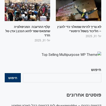
לא צריך להיות שמאלני כדי להבין
קלף ההרעבה: המניפולציה
– הליכוד בשפל היסטורי
שחמאס שמר לרגע הנכון | עדן-טל
חדד
יולי 31, 2025
יולי 31, 2025
חיפוש
חיפוש
פוסטים אחרונים
דרושים נהגים – drussimjobbs לוח דרושים בכל הארץ שמציע