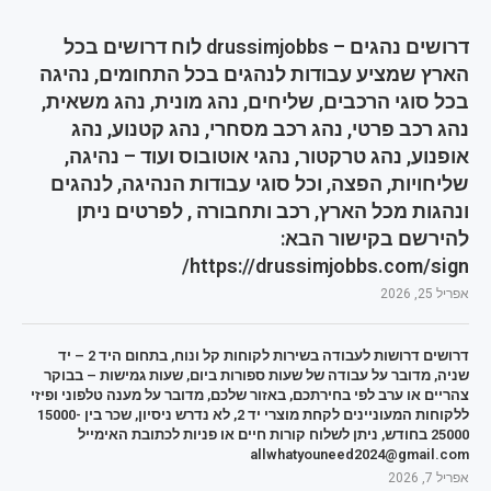
דרושים נהגים – drussimjobbs לוח דרושים בכל
הארץ שמציע עבודות לנהגים בכל התחומים, נהיגה
בכל סוגי הרכבים, שליחים, נהג מונית, נהג משאית,
נהג רכב פרטי, נהג רכב מסחרי, נהג קטנוע, נהג
אופנוע, נהג טרקטור, נהגי אוטובוס ועוד – נהיגה,
שליחויות, הפצה, וכל סוגי עבודות הנהיגה, לנהגים
ונהגות מכל הארץ, רכב ותחבורה , לפרטים ניתן
להירשם בקישור הבא:
https://drussimjobbs.com/sign/
אפריל 25, 2026
דרושים דרושות לעבודה בשירות לקוחות קל ונוח, בתחום היד 2 – יד
שניה, מדובר על עבודה של שעות ספורות ביום, שעות גמישות – בבוקר
צהריים או ערב לפי בחירתכם, באזור שלכם, מדובר על מענה טלפוני ופיזי
ללקוחות המעוניינים לקחת מוצרי יד 2, לא נדרש ניסיון, שכר בין 15000-
25000 בחודש, ניתן לשלוח קורות חיים או פניות לכתובת האימייל
allwhatyouneed2024@gmail.com
אפריל 7, 2026