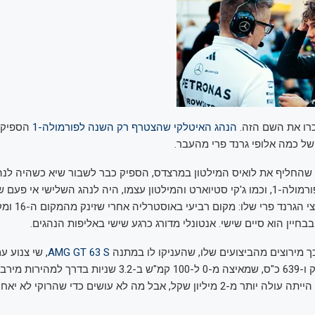
זכרו את השם הזה.
הנהג האיטלקי שהצטרף רק השנה לפורמולה-1
הספיק 
של כמה אלופי גרנד פרי מהעבר.
נטונלי בן ה-18, שהחליף את לואיס המילטון במרצדס, הספיק כבר לשבור שיא כשהיה ל
שהוביל במירוץ פורמולה-1, וכמו ג'קי סטיוארט והמילטון עצמו, היה לנהג השלישי אי פ
בכל שלושת מירוצי הג
 בבחיין הוא סיים שישי. אנטונלי מדורג כרגע שישי באליפות הנהגים.
ך מירוצים מהביצועים שלו, שהעניקו לו במתנה
AMG GT 63 S
קמ"ש. בארץ היא הייתה עולה יותר מ-2 מיליון שקל, אבל מה לא עושים כדי שהרוקי ל