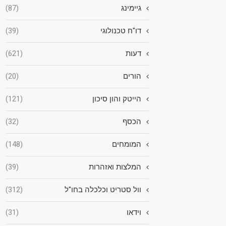
גיימינג
(87)
דו"ח טכנולוגי
(39)
דעות
(621)
הורים
(20)
הייטק והון סיכון
(121)
הכסף
(32)
המומחים
(148)
המלצות ואזהרות
(39)
וול סטריט וכלכלה בחו"ל
(312)
וידאו
(31)