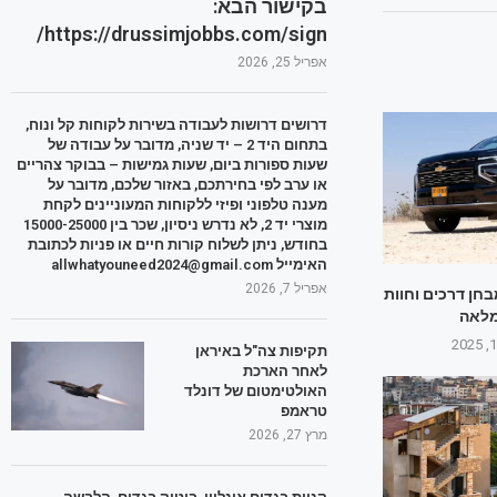
בקישור הבא:
https://drussimjobbs.com/sign/
אפריל 25, 2026
דרושים דרושות לעבודה בשירות לקוחות קל ונוח,
בתחום היד 2 – יד שניה, מדובר על עבודה של
שעות ספורות ביום, שעות גמישות – בבוקר צהריים
או ערב לפי בחירתכם, באזור שלכם, מדובר על
מענה טלפוני ופיזי ללקוחות המעוניינים לקחת
מוצרי יד 2, לא נדרש ניסיון, שכר בין 15000-25000
בחודש, ניתן לשלוח קורות חיים או פניות לכתובת
האימייל allwhatyouneed2024@gmail.com
אפריל 7, 2026
חן דרכים וחוות
מלאה
תקיפות צה"ל באיראן
לאחר הארכת
האולטימטום של דונלד
טראמפ
מרץ 27, 2026