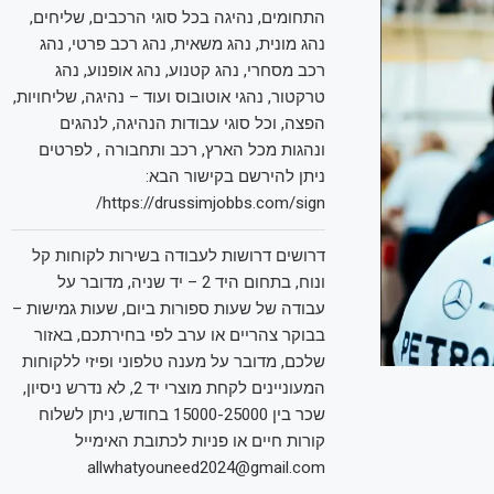
התחומים, נהיגה בכל סוגי הרכבים, שליחים,
נהג מונית, נהג משאית, נהג רכב פרטי, נהג
רכב מסחרי, נהג קטנוע, נהג אופנוע, נהג
טרקטור, נהגי אוטובוס ועוד – נהיגה, שליחויות,
הפצה, וכל סוגי עבודות הנהיגה, לנהגים
ונהגות מכל הארץ, רכב ותחבורה , לפרטים
ניתן להירשם בקישור הבא:
https://drussimjobbs.com/sign/
דרושים דרושות לעבודה בשירות לקוחות קל
ונוח, בתחום היד 2 – יד שניה, מדובר על
עבודה של שעות ספורות ביום, שעות גמישות –
בבוקר צהריים או ערב לפי בחירתכם, באזור
שלכם, מדובר על מענה טלפוני ופיזי ללקוחות
המעוניינים לקחת מוצרי יד 2, לא נדרש ניסיון,
שכר בין 15000-25000 בחודש, ניתן לשלוח
קורות חיים או פניות לכתובת האימייל
allwhatyouneed2024@gmail.com