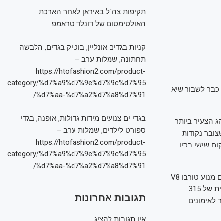
תקיפות צה"ל באיראן לאחר הארכת
האולטימטום של דונלד טראמפ
קניות בגדים אונליין, בוטיק בגדים, הלבשה
תחתונה, שמלות ערב –
https://htofashion2.com/product-
category/%d7%a9%d7%9e%d7%9c%d7%95
כבר לשבור שיא
%d7%aa-%d7%a2%d7%a8%d7%91/
בגדי ים צנועים מידות גדולות, אופנה, בגדי
נהג הצעיר ביותר
ספורט לילדים, שמלות ערב –
עם שצובר נקודות
https://htofashion2.com/product-
רנד פרי שלו: מקום רביעי באוסטרליה אחרי שזינק מהמקום ה-16 ומקום שישי בסיו
category/%d7%a9%d7%9e%d7%9c%d7%95
%d7%aa-%d7%a2%d7%a8%d7%91/
, שי צנוע עם מנוע טורבו V8
בנפח 4,000 סמ"ק ו-639 כ"ס, שמאיצה מ-0 ל-100 קמ"ש ב-3.2 שניות בדרך למהירות מירבית של 315
תגובות אחרונות
א יאחר לאימונים
אין תגובות להציג.