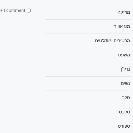
me I comment.
מוזיקה
מזג אוויר
מכשירים וגאדג'טים
משפט
נדל"ן
נשים
סלב
סלבס
ספורט