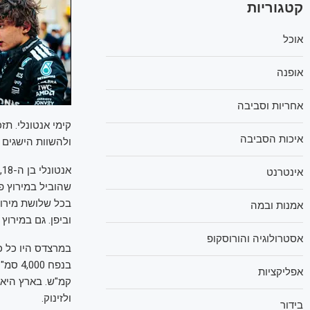
קטגוריות
אוכל
אופנה
אחריות וסביבה
קימי אנטונלי. ת
איכות הסביבה
ולהשוות הישגים 
א
אינטרנט
אמנות ובמה
וביפן. גם במירוץ
אסטרולוגיה והורוסקופ
במרצדס היו כל כ
אפליקציות
ולזינוק.
בידור