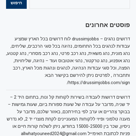
חיפוש
פוסטים אחרונים
דרושים נהגים – drussimjobbs לוח דרושים בכל הארץ שמציע
עבודות לנהגים בכל התחומים, נהיגה בכל סוגי הרכבים, שליחים,
נהג מונית, נהג משאית, נהג רכב פרטי, נהג רכב מסחרי, נהג קטנוע,
נהג אופנוע, נהג טרקטור, נהגי אוטובוס ועוד – נהיגה, שליחויות,
הפצה, וכל סוגי עבודות הנהיגה, לנהגים ונהגות מכל הארץ, רכב
ותחבורה , לפרטים ניתן להירשם בקישור הבא:
https://drussimjobbs.com/sign/
דרושים דרושות לעבודה בשירות לקוחות קל ונוח, בתחום היד 2 –
יד שניה, מדובר על עבודה של שעות ספורות ביום, שעות גמישות –
בבוקר צהריים או ערב לפי בחירתכם, באזור שלכם, מדובר על
מענה טלפוני ופיזי ללקוחות המעוניינים לקחת מוצרי יד 2, לא נדרש
ניסיון, שכר בין 15000-25000 בחודש, ניתן לשלוח קורות חיים או
פניות לכתובת האימייל allwhatyouneed2024@gmail.com