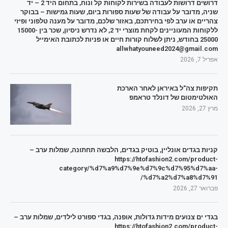
דרושים דרושות לעבודה בשירות לקוחות קל ונוח, בתחום היד 2 – יד
שניה, מדובר על עבודה של שעות ספורות ביום, שעות גמישות – בבוקר
צהריים או ערב לפי בחירתכם, באזור שלכם, מדובר על מענה טלפוני ופיזי
ללקוחות המעוניינים לקחת מוצרי יד 2, לא נדרש ניסיון, שכר בין 15000-
25000 בחודש, ניתן לשלוח קורות חיים או פניות לכתובת האימייל
allwhatyouneed2024@gmail.com
אפריל 7, 2026
תקיפות צה"ל באיראן לאחר הארכת
האולטימטום של דונלד טראמפ
מרץ 27, 2026
קניות בגדים אונליין, בוטיק בגדים, הלבשה תחתונה, שמלות ערב –
https://htofashion2.com/product-
category/%d7%a9%d7%9e%d7%9c%d7%95%d7%aa-
%d7%a2%d7%a8%d7%91/
פברואר 27, 2026
בגדי ים צנועים מידות גדולות, אופנה, בגדי ספורט לילדים, שמלות ערב –
https://htofashion2.com/product-