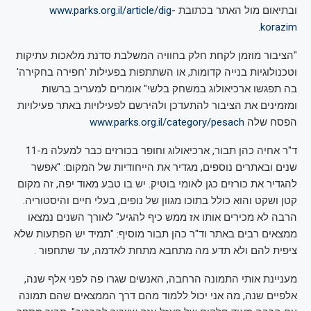
ובתיאום מול האתר בכתובת
www.parks.org.il/article/dig-
.
korazim
"הציבור מוזמן לקחת חלק בחוויה המשלבת סדנת מלאכות עתיקות
וטכנולוגיות בנייה קדומות, או השתתפות בפעילות 'חפירה בחקירה'
בה תפגשו ארכיאולוג במשחק בלשי" אומרים למעריב ברשות
ומזמינים את הציבור להתעדכן ולהירשם לפעילויות באתר פעילויות
הפסח שלה
www.parks.org.il/category/pesach
ד"ר אחיה כהן תבור, ארכיאולוג וחופר בכורזים כבר למעלה מ-11
שנים ובאתרים נוספים, מגדיר את הייחודיות של המקום: "אפשר
להגדיר את כורזים כגן לאומי בוטיק. יש בו טבע מאוד יפה, זה מקום
קטן ושקט והוא כולל בתוכו מגוון של נופים, בעלי חיים והיסטוריה.
הרבה לא מכירים אותו אז ממש כיף להגיע" לאורך השנים נמצאו
ממצאים רבים באתר וד"ר כהן תבור מוסיף: "תמיד יש הפתעות שלא
ציפית להם ולא תדע מה מתחבא מתחת לאדמה, עד שתחפור .
מעניינת אותי התמונה הרחבה, האנשים שגרו פה לפני אלף שנה,
אלפיים שנה, מה אני יכול ללמוד מהם דרך הממצאים שהם תמונה