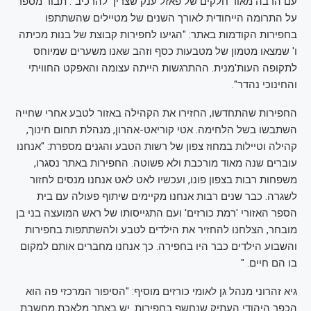
עם הרבה מאוד חלקים של פאזל ענק שצריך להרכיב". תבור מספר
על התרומה הייחודית לאורך השנים של מטיילים שהשתתפו
בחפירות הקודמות באתר: "הגיעו לחפירות קבוצת של בנות מכיתה
ו' שמצאו מטמון של מטבעות כסף וזהב שאנו משערים שמיוחס
לתקופה העות'מנית. ההתרגשות הייתה עצומה והאפקט החוויתי
והחינוכי נהדר".
החפירות שהתחדשו, החזירו את הקהילה באזור לטבע אחרי שחייה
השתבשו בשל הלחימה. אטי קוריאט-אהרון, מנהלת תחום חינוך,
קהילה וטיילות במחוז צפון של רשות הטבע והגנים מספרת: "אנחנו
עוברים שנה מאוד מורכבת ולא פשוטה. החפירות באתר נסגרו,
משפחות רבות בצפון פונו, ועכשיו לאט לאט אנחנו מנסים לחזור
לשגרה. כבר שנים רבות אנחנו מקיימים שיתוף פעולה עם בית
הספר האזורי 'רמת כורזים' ועם התגייסותו של ראש המועצה בני בן
מובחר, הצלחנו להחזיר את הילדים לטבע ולהשתתפות בחפירות
והשבוע הילדים כבר היו בחפירה. כך אנחנו מחברים אותם למקום
בו הם חיים. "
גיא זהרוני מנהל גן לאומי כורזים מוסיף: "הסיפור המרכזי פה הוא
הכפר היהודי העתיק שנחשף בחפירות. יש באתר מלאכת מחשבת