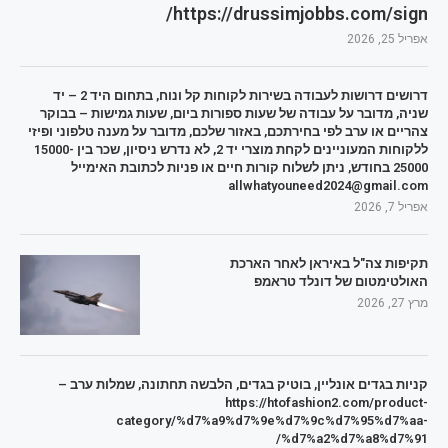
https://drussimjobbs.com/sign/
אפריל 25, 2026
דרושים דרושות לעבודה בשירות לקוחות קל ונוח, בתחום היד 2 – יד
שניה, מדובר על עבודה של שעות ספורות ביום, שעות גמישות – בבוקר
צהריים או ערב לפי בחירתכם, באזור שלכם, מדובר על מענה טלפוני ופיזי
ללקוחות המעוניינים לקחת מוצרי יד 2, לא נדרש ניסיון, שכר בין 15000-
25000 בחודש, ניתן לשלוח קורות חיים או פניות לכתובת האימייל
allwhatyouneed2024@gmail.com
אפריל 7, 2026
תקיפות צה"ל באיראן לאחר הארכת
האולטימטום של דונלד טראמפ
מרץ 27, 2026
קניות בגדים אונליין, בוטיק בגדים, הלבשה תחתונה, שמלות ערב –
https://htofashion2.com/product-
category/%d7%a9%d7%9e%d7%9c%d7%95%d7%aa-
%d7%a2%d7%a8%d7%91/