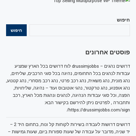
חיפוש
חיפוש
פוסטים אחרונים
דרושים נהגים – drussimjobbs לוח דרושים בכל הארץ שמציע
עבודות לנהגים בכל התחומים, נהיגה בכל סוגי הרכבים, שליחים,
נהג מונית, נהג משאית, נהג רכב פרטי, נהג רכב מסחרי, נהג קטנוע,
נהג אופנוע, נהג טרקטור, נהגי אוטובוס ועוד – נהיגה, שליחויות,
הפצה, וכל סוגי עבודות הנהיגה, לנהגים ונהגות מכל הארץ, רכב
ותחבורה , לפרטים ניתן להירשם בקישור הבא:
https://drussimjobbs.com/sign/
דרושים דרושות לעבודה בשירות לקוחות קל ונוח, בתחום היד 2 –
יד שניה, מדובר על עבודה של שעות ספורות ביום, שעות גמישות –