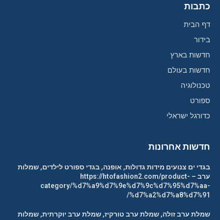
כתבות
דף הבית
בידור
חדשות בארץ
חדשות בעולם
טכנולוגיה
ספורט
כדורגל ישראלי
חדשות אחרונות
בגדי ים צנועים מידות גדולות, אופנה, בגדי ספורט לילדים, שמלות
ערב – https://htofashion2.com/product-
category/%d7%a9%d7%9e%d7%9c%d7%95%d7%aa-
%d7%a2%d7%a8%d7%91/
שמלת ערב זולה, שמלת ערב טורקיז, שמלת ערב יוקרתית, שמלות