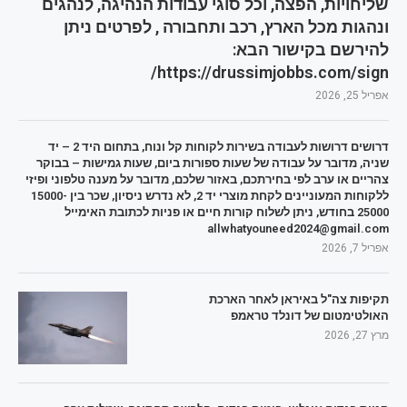
שליחויות, הפצה, וכל סוגי עבודות הנהיגה, לנהגים
ונהגות מכל הארץ, רכב ותחבורה , לפרטים ניתן
להירשם בקישור הבא:
https://drussimjobbs.com/sign/
אפריל 25, 2026
דרושים דרושות לעבודה בשירות לקוחות קל ונוח, בתחום היד 2 – יד
שניה, מדובר על עבודה של שעות ספורות ביום, שעות גמישות – בבוקר
צהריים או ערב לפי בחירתכם, באזור שלכם, מדובר על מענה טלפוני ופיזי
ללקוחות המעוניינים לקחת מוצרי יד 2, לא נדרש ניסיון, שכר בין 15000-
25000 בחודש, ניתן לשלוח קורות חיים או פניות לכתובת האימייל
allwhatyouneed2024@gmail.com
אפריל 7, 2026
תקיפות צה"ל באיראן לאחר הארכת
האולטימטום של דונלד טראמפ
מרץ 27, 2026