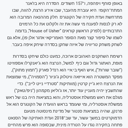
באופן סוחף ויפהפה, ו־157 חשודים. הסדרה היא בז'אנר
המתח־הקומי. היא עוברת מהעבר, שבו אירע הרצח, להווה, שבו
מתרחשת ועדת חקירה של הקונגרס. חלק מההנאה המרובה הוא
לא רק לנסות לפענח מי עשה את זה ולקלוט את כל הרמזים
התרבותיים (לפרק הראשון קוראים “House of Usher”, בדומה
לשמו של סיפור קצר מאת הסופר האמריקאי אדגר אלן פו), אלא גם
לשחק משחק טריוויה של איזה שחקן בסדרה שיחק איפה בעבר.
רשימת השחקנים האהובים ארוכה, כמעט כולם שיחקו בסדרות
מופת, האתגר גדול וגם כיף. למשל, הנרצח הוא ג'יאנקרלו אספוזיטו
("שובר שורות"), איש האף.בי.איי הוא רנדל פארק ("חמוץ מתוק"),
מפקד המשטרה הוא אייזאה וויטלוק ג'וניור ("הסמויה"), מי שמוצאת
את הנרצח היא ג'יין קרטין (מוותיקות "סטרדיי נייט לייב"). כדי
שהתשבץ יהיה מעניין עוד יותר, אז ג'וליאן מקמהון ("ניפ/טאק")
מגלם את ראש ממשלת אוסטרליה, והוא במציאות היה בנו של ראש
ממשלת אוסטרליה, ומי שעומד בראש הוועדה של הקונגרס הוא אל
פרנקן, שהיה במציאות סנטור של מדינת מינסוטה מטעם
הדמוקרטים במשך עשור, עד שב־2018 ועדת האתיקה של הסנאט
פתחה בחקירה נגדו על הטרדה מינית, שבסופה הוא פרש מהחיים