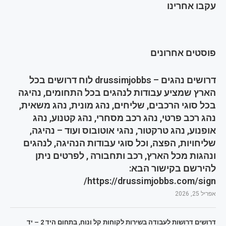
עקבו אחרינו
פוסטים אחרונים
דרושים נהגים – drussimjobbs לוח דרושים בכל
הארץ שמציע עבודות לנהגים בכל התחומים, נהיגה
בכל סוגי הרכבים, שליחים, נהג מונית, נהג משאית,
נהג רכב פרטי, נהג רכב מסחרי, נהג קטנוע, נהג
אופנוע, נהג טרקטור, נהגי אוטובוס ועוד – נהיגה,
שליחויות, הפצה, וכל סוגי עבודות הנהיגה, לנהגים
ונהגות מכל הארץ, רכב ותחבורה , לפרטים ניתן
להירשם בקישור הבא:
https://drussimjobbs.com/sign/
אפריל 25, 2026
דרושים דרושות לעבודה בשירות לקוחות קל ונוח, בתחום היד 2 – יד