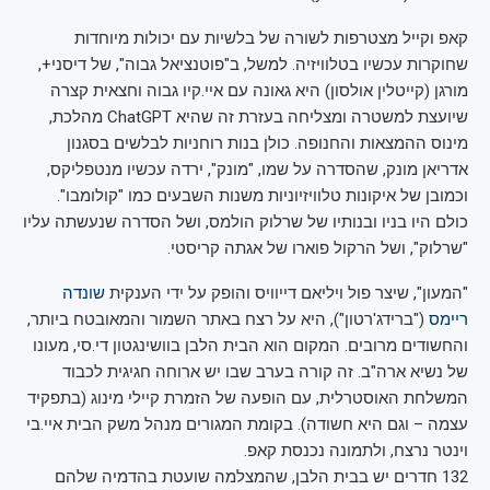
קאפ וקייל מצטרפות לשורה של בלשיות עם יכולות מיוחדות
שחוקרות עכשיו בטלוויזיה. למשל, ב"פוטנציאל גבוה", של דיסני+,
מורגן (קייטלין אולסון) היא גאונה עם איי.קיו גבוה וחצאית קצרה
שיועצת למשטרה ומצליחה בעזרת זה שהיא ChatGPT מהלכת,
מינוס ההמצאות והחנופה. כולן בנות רוחניות לבלשים בסגנון
אדריאן מונק, שהסדרה על שמו, "מונק", ירדה עכשיו מנטפליקס,
וכמובן של איקונות טלוויזיוניות משנות השבעים כמו "קולומבו".
כולם היו בניו ובנותיו של שרלוק הולמס, ושל הסדרה שנעשתה עליו
"שרלוק", ושל הרקול פוארו של אגתה קריסטי.
"המעון", שיצר פול ויליאם דייוויס והופק על ידי הענקית
שונדה
ריימס
("ברידג'רטון"), היא על רצח באתר השמור והמאובטח ביותר,
והחשודים מרובים. המקום הוא הבית הלבן בוושינגטון די.סי, מעונו
של נשיא ארה"ב. זה קורה בערב שבו יש ארוחה חגיגית לכבוד
המשלחת האוסטרלית, עם הופעה של הזמרת קיילי מינוג (בתפקיד
עצמה – וגם היא חשודה). בקומת המגורים מנהל משק הבית איי.בי
וינטר נרצח, ולתמונה נכנסת קאפ.
132 חדרים יש בבית הלבן, שהמצלמה שועטת בהדמיה שלהם