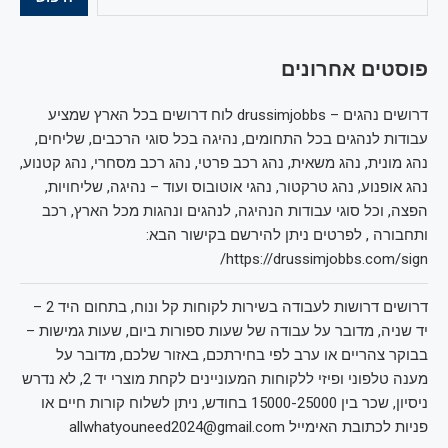
פוסטים אחרונים
דרושים נהגים – drussimjobbs לוח דרושים בכל הארץ שמציע
עבודות לנהגים בכל התחומים, נהיגה בכל סוגי הרכבים, שליחים,
נהג מונית, נהג משאית, נהג רכב פרטי, נהג רכב מסחרי, נהג קטנוע,
נהג אופנוע, נהג טרקטור, נהגי אוטובוס ועוד – נהיגה, שליחויות,
הפצה, וכל סוגי עבודות הנהיגה, לנהגים ונהגות מכל הארץ, רכב
ותחבורה , לפרטים ניתן להירשם בקישור הבא:
https://drussimjobbs.com/sign/
דרושים דרושות לעבודה בשירות לקוחות קל ונוח, בתחום היד 2 –
יד שניה, מדובר על עבודה של שעות ספורות ביום, שעות גמישות –
בבוקר צהריים או ערב לפי בחירתכם, באזור שלכם, מדובר על
מענה טלפוני ופיזי ללקוחות המעוניינים לקחת מוצרי יד 2, לא נדרש
ניסיון, שכר בין 15000-25000 בחודש, ניתן לשלוח קורות חיים או
פניות לכתובת האימייל allwhatyouneed2024@gmail.com