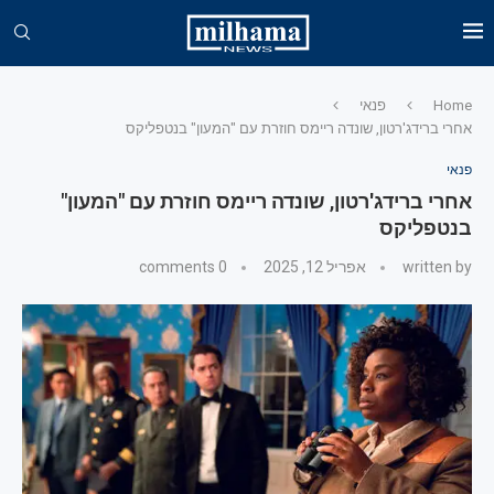
Home
פנאי
אחרי ברידג'רטון, שונדה ריימס חוזרת עם "המעון" בנטפליקס
פנאי
אחרי ברידג'רטון, שונדה ריימס חוזרת עם "המעון"
בנטפליקס
written by
אפריל 12, 2025
0 comments