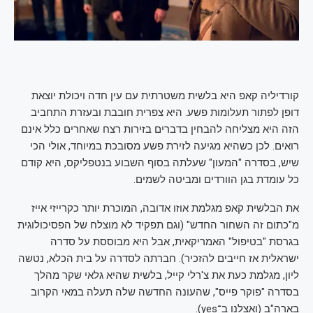
קורדיליה קאפ היא בלשית משטרתית עם עין חדה ויכולת יוצאת
דופן לפתור תעלומות פשע. היא צפרית חובבת ובעזרת התחביב
הזה היא מצליחה להבחין בדברים בזירות רצח שאחרים כלל אינם
רואים. לכן כשהיא מגיעה לזירת פשע מסובכת במיוחד, אולי הכי
שיש, בסדרה "המעון" שעלתה בסוף השבוע בנטפליקס, היא קודם
כל עומדת בגן הוורדים ומביטה לשמים.
את הבלשית קאפ מגלמת אוזו אדובה, המוכרת יותר כקרייזי אייז
מ"כתום זה השחור החדש" (וגם תפקיד לא מוצלח של הפסיכולוגית
בגרסת "בטיפול" האמריקאית, אבל היא מבוססת על סדרה
ישראלית אז חייבים להזכיר). חברתה לסדרה על בית הכלא, נטשה
ליון, מגלמת כעת את צ'רלי קייל, בלשית שהיא גלאי שקר מהלך
בסדרה "פוקר פייס", שהעונה החדשה שלה תעלה במאי הקרוב
בארה"ב (ואצלנו ב־yes).