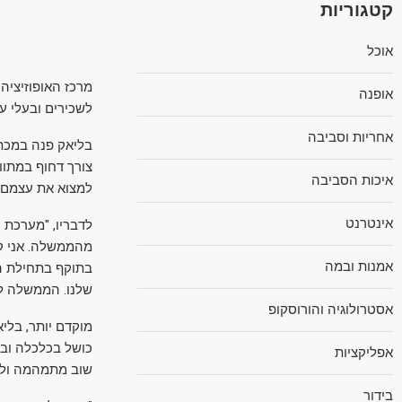
קטגוריות
אוכל
מרכז האופוזיציה 
אופנה
לשכירים ובעלי ע
אחריות וסביבה
בליאק פנה במכתב
צורך דחוף במתוו
איכות הסביבה
למצוא את עצמם 
אינטרנט
לדבריו, "מערכת 
מהממשלה. אני קו
אמנות ובמה
בתוקף בתחילת המ
שלנו. הממשלה לא
אסטרולוגיה והורוסקופ
מוקדם יותר, בלי
כושל בכלכלה ובע
אפליקציות
שוב מתמהמה ולא 
בידור