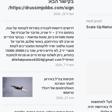
בקישור הבא:
https://drussimjobbs.com/sign/
אפריל 25, 2026
next post
דרושים דרושות לעבודה בשירות לקוחות קל ונוח,
בתחום היד 2 – יד שניה, מדובר על עבודה של
שעות ספורות ביום, שעות גמישות – בבוקר צהריים
או ערב לפי בחירתכם, באזור שלכם, מדובר על
מענה טלפוני ופיזי ללקוחות המעוניינים לקחת
מוצרי יד 2, לא נדרש ניסיון, שכר בין 15000-25000
בחודש, ניתן לשלוח קורות חיים או פניות לכתובת
האימייל allwhatyouneed2024@gmail.com
אפריל 7, 2026
תקיפות צה"ל באיראן
לאחר הארכת
האולטימטום של דונלד
טראמפ
מרץ 27, 2026
לנו? לתחושות
 באירופה יהיה
 כלכלי