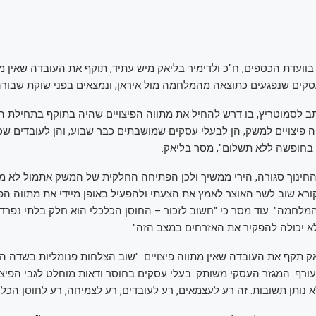
בוועדת הכספים, ח"כ ולדימיר בליאק מיש עתיד, תוקף את העובדה שאין מת
סקים שנפגעים כתוצאה מהמלחמה מול איראן, ונמצאים בפני שוקת שבורה
 לסמוטריץ, בו דרש להחיל את מתווה הפיצויים שהיה בתוקף בתחילת ה
ה פיצויים למשק, הן לבעלי עסקים שמושבתים כבר שבוע, והן לעובדים שכ
בחופשה ללא תשלום", מסר בליאק.
החינוך סגורה, הירי ממשיך ולכן הפתיחה החלקית של המשק אתמול לא מ
רא שוב לשר האוצר לאמץ את הצעתי ולהפעיל באופן מיידי את מתווה הפי
לחמה". עוד מסר כי "חשוב לזכור – החוסן הכלכלי הוא חלק בלתי נפרד מ
 יכולה להפקיר את האזרחים במצב הזה".
אק תקף את העובדה שאין מתווה פיצויים: "‏שוב הצלחות פנומליות בשדה ה
ורף. המגזר העסקי משותק. בעלי עסקים בחוסר ודאות מוחלט לגבי הפיצו
נותן תשובות. זה רע לעצמאים, רע לעובדים, רע לצמיחה, רע לחוסן הכלכל