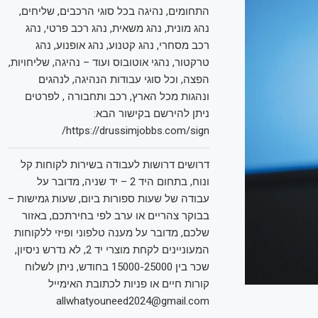
התחומים, נהיגה בכל סוגי הרכבים, שליחים,
נהג מונית, נהג משאית, נהג רכב פרטי, נהג
רכב מסחרי, נהג קטנוע, נהג אופנוע, נהג
טרקטור, נהגי אוטובוס ועוד – נהיגה, שליחויות,
הפצה, וכל סוגי עבודות הנהיגה, לנהגים
ונהגות מכל הארץ, רכב ותחבורה , לפרטים
ניתן להירשם בקישור הבא:
https://drussimjobbs.com/sign/
דרושים דרושות לעבודה בשירות לקוחות קל
ונוח, בתחום היד 2 – יד שניה, מדובר על
עבודה של שעות ספורות ביום, שעות גמישות –
בבוקר צהריים או ערב לפי בחירתכם, באזור
שלכם, מדובר על מענה טלפוני ופיזי ללקוחות
המעוניינים לקחת מוצרי יד 2, לא נדרש ניסיון,
שכר בין 15000-25000 בחודש, ניתן לשלוח
קורות חיים או פניות לכתובת האימייל
allwhatyouneed2024@gmail.com