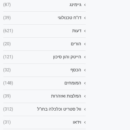
גיימינג
(87)
דו"ח טכנולוגי
(39)
דעות
(621)
הורים
(20)
הייטק והון סיכון
(121)
הכסף
(32)
המומחים
(148)
המלצות ואזהרות
(39)
וול סטריט וכלכלה בחו"ל
(312)
וידאו
(31)