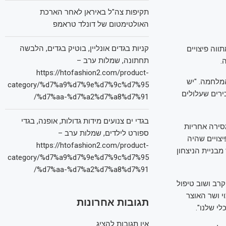
תקיפות צה"ל באיראן לאחר הארכת
האולטימטום של דונלד טראמפ
קניות בגדים אונליין, בוטיק בגדים, הלבשה
ווה פיצויים
תחתונה, שמלות ערב –
.
https://htofashion2.com/product-
מלחמה. "יש
category/%d7%a9%d7%9e%d7%9c%d7%95
ירים שעלולים
%d7%aa-%d7%a2%d7%a8%d7%91/
בגדי ים צנועים מידות גדולות, אופנה, בגדי
סירה אחריות
ספורט לילדים, שמלות ערב –
צויים שהיה
https://htofashion2.com/product-
בניית הניצחון
category/%d7%a9%d7%9e%d7%9c%d7%95
%d7%aa-%d7%a2%d7%a8%d7%91/
קרב ושוב טיפול
י ושר האוצר
תגובות אחרונות
י שלנו".
אין תגובות להציג.