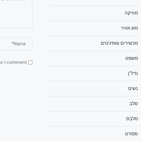
מוזיקה
מזג אוויר
מכשירים וגאדג'טים
משפט
me I comment.
נדל"ן
נשים
סלב
סלבס
ספורט