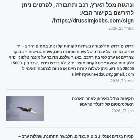
ונהגות מכל הארץ, רכב ותחבורה , לפרטים ניתן
להירשם בקישור הבא:
https://drussimjobbs.com/sign/
אפריל 25, 2026
דרושים דרושות לעבודה בשירות לקוחות קל ונוח, בתחום היד 2 – יד
שניה, מדובר על עבודה של שעות ספורות ביום, שעות גמישות – בבוקר
צהריים או ערב לפי בחירתכם, באזור שלכם, מדובר על מענה טלפוני ופיזי
ללקוחות המעוניינים לקחת מוצרי יד 2, לא נדרש ניסיון, שכר בין 15000-
25000 בחודש, ניתן לשלוח קורות חיים או פניות לכתובת האימייל
allwhatyouneed2024@gmail.com
אפריל 7, 2026
תקיפות צה"ל באיראן לאחר הארכת
האולטימטום של דונלד טראמפ
מרץ 27, 2026
קניות בגדים אונליין, בוטיק בגדים, הלבשה תחתונה, שמלות ערב –