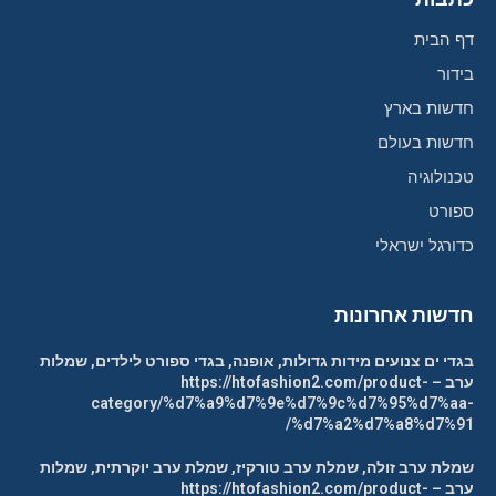
דף הבית
בידור
חדשות בארץ
חדשות בעולם
טכנולוגיה
ספורט
כדורגל ישראלי
חדשות אחרונות
בגדי ים צנועים מידות גדולות, אופנה, בגדי ספורט לילדים, שמלות
ערב – https://htofashion2.com/product-
category/%d7%a9%d7%9e%d7%9c%d7%95%d7%aa-
%d7%a2%d7%a8%d7%91/
שמלת ערב זולה, שמלת ערב טורקיז, שמלת ערב יוקרתית, שמלות
ערב – https://htofashion2.com/product-