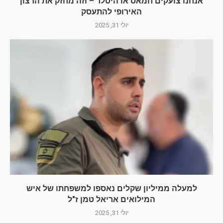
אנחנו צועקים חמאס או היטלר – וזה מחזק את הרצון
האירופי להתעסק
יולי 31, 2025
למעלה ממיליון שקלים נאספו למשפחתו של איש
המילואים אריאל טמן ז"ל
יולי 31, 2025