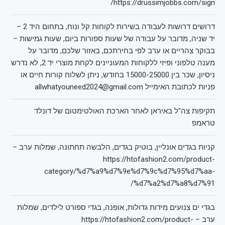
https://drussimjobbs.com/sign/
דרושים דרושות לעבודה בשירות לקוחות קל ונוח, בתחום היד 2 –
יד שניה, מדובר על עבודה של שעות ספורות ביום, שעות גמישות –
בבוקר צהריים או ערב לפי בחירתכם, באזור שלכם, מדובר על
מענה טלפוני ופיזי ללקוחות המעוניינים לקחת מוצרי יד 2, לא נדרש
ניסיון, שכר בין 15000-25000 בחודש, ניתן לשלוח קורות חיים או
פניות לכתובת האימייל allwhatyouneed2024@gmail.com
תקיפות צה"ל באיראן לאחר הארכת האולטימטום של דונלד
טראמפ
קניות בגדים אונליין, בוטיק בגדים, הלבשה תחתונה, שמלות ערב –
https://htofashion2.com/product-
category/%d7%a9%d7%9e%d7%9c%d7%95%d7%aa-
%d7%a2%d7%a8%d7%91/
בגדי ים צנועים מידות גדולות, אופנה, בגדי ספורט לילדים, שמלות
ערב – https://htofashion2.com/product-