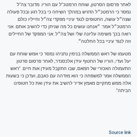
לאחר פרסום הסרטון, שוחח הרמטכ"ל עם הוריו. מדובר צה"ל
נמסר כי הרמטכ״ל הדגיש במהלך השיחה כי בכל רגע ובכל פעולה
שצה״ל עושה, החטופים לנגד עיניי מפקדי צה״ל וחייליו כולם.
הרמטכ״ל אמר: ״אנחנו עושים כל מה שניתן כדי להשיב אותם. אני
רואה בכך משימה עליונה שלי ושל צה״ל. אני המפקד של החיילים
וזה לנגד עיניי בכל החלטה״.
מטעמו של ראש הממשלה בנימין נתניהו נמסר כי אמש שוחח עם
יעל ועדי, הוריו של החטוף עידן אלכסנדר, לאחר פרסום סרטון
התעמולה האכזרי של חמאס, שבו התקבל מעידן אות חיים. "ראש
הממשלה אמר למשפחה כי הוא מזדהה עם כאבם, ועדכן כי בשעות
אלה ממש מתקיים מאמץ אדיר להשיב את עידן ואת כל חטופינו
הביתה".
Source link