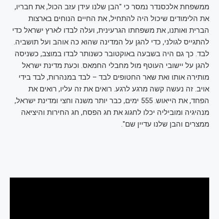
ממשפחת אלכסנדר נמסר כי "הבן שלנו עידן עזב הכול, את חבריו,
את הלימודים שיכול היה להתחיל, את החיים הנוחים בארצות
הברית ואותנו, את משפחתו הגרעינית, ועלה לבדו לארץ ישראל כדי
להתגייס לגולני, כדי להגן על המדינה שהוא כה אוהב ועל תושביה.
לבד. כך גם היה בשבעה באוקטובר כשנותר לבדו במוצב, כשניסה
להגן על יישובי העוטף מול מחבלי החמאס. וכעת מדינת ישראל
מותירה אותו ואת שאר החטופים לבד – לבד במנהרות, לבד בידי
אויב. זה נעשה קשה מרגע לרגע. רואים את זה עליו, רואים את
הפחד, את הייאוש. 555 ימים, כבר יותר משנה וחצי ומדינת ישראל,
מנהיגיה ומוביליה יכלו לחגוג את חג הפסח, חג החירות והיציאה
ממצרים והבן שלנו עדיין שם".