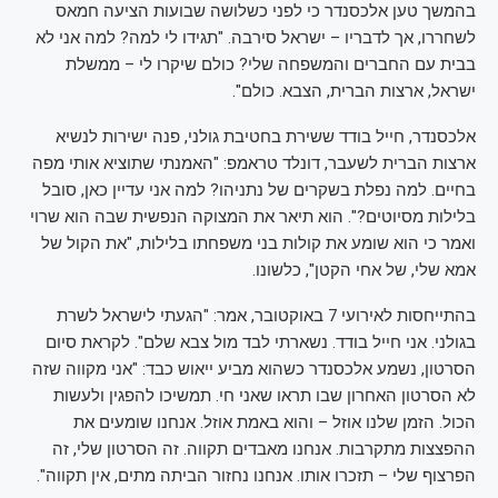
בהמשך טען אלכסנדר כי לפני כשלושה שבועות הציעה חמאס
לשחררו, אך לדבריו – ישראל סירבה. "תגידו לי למה? למה אני לא
בבית עם החברים והמשפחה שלי? כולם שיקרו לי – ממשלת
ישראל, ארצות הברית, הצבא. כולם".
אלכסנדר, חייל בודד ששירת בחטיבת גולני, פנה ישירות לנשיא
ארצות הברית לשעבר, דונלד טראמפ: "האמנתי שתוציא אותי מפה
בחיים. למה נפלת בשקרים של נתניהו? למה אני עדיין כאן, סובל
בלילות מסיוטים?". הוא תיאר את המצוקה הנפשית שבה הוא שרוי
ואמר כי הוא שומע את קולות בני משפחתו בלילות, "את הקול של
אמא שלי, של אחי הקטן", כלשונו.
בהתייחסות לאירועי 7 באוקטובר, אמר: "הגעתי לישראל לשרת
בגולני. אני חייל בודד. נשארתי לבד מול צבא שלם". לקראת סיום
הסרטון, נשמע אלכסנדר כשהוא מביע ייאוש כבד: "אני מקווה שזה
לא הסרטון האחרון שבו תראו שאני חי. תמשיכו להפגין ולעשות
הכול. הזמן שלנו אוזל – והוא באמת אוזל. אנחנו שומעים את
ההפצצות מתקרבות. אנחנו מאבדים תקווה. זה הסרטון שלי, זה
הפרצוף שלי – תזכרו אותו. אנחנו נחזור הביתה מתים, אין תקווה".