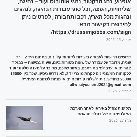
אופנוע, נהג טרקטור, נהגי אוטובוס ועוד – נהיגה,
שליחויות, הפצה, וכל סוגי עבודות הנהיגה, לנהגים
ונהגות מכל הארץ, רכב ותחבורה , לפרטים ניתן
להירשם בקישור הבא:
https://drussimjobbs.com/sign/
אפריל 25, 2026
דרושים דרושות לעבודה בשירות לקוחות קל ונוח, בתחום היד 2 – יד
שניה, מדובר על עבודה של שעות ספורות ביום, שעות גמישות – בבוקר
צהריים או ערב לפי בחירתכם, באזור שלכם, מדובר על מענה טלפוני ופיזי
ללקוחות המעוניינים לקחת מוצרי יד 2, לא נדרש ניסיון, שכר בין 15000-
25000 בחודש, ניתן לשלוח קורות חיים או פניות לכתובת האימייל
allwhatyouneed2024@gmail.com
אפריל 7, 2026
תקיפות צה"ל באיראן לאחר הארכת
האולטימטום של דונלד טראמפ
מרץ 27, 2026