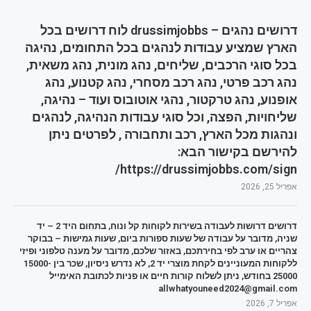
דרושים נהגים – drussimjobbs לוח דרושים בכל
הארץ שמציע עבודות לנהגים בכל התחומים, נהיגה
בכל סוגי הרכבים, שליחים, נהג מונית, נהג משאית,
נהג רכב פרטי, נהג רכב מסחרי, נהג קטנוע, נהג
אופנוע, נהג טרקטור, נהגי אוטובוס ועוד – נהיגה,
שליחויות, הפצה, וכל סוגי עבודות הנהיגה, לנהגים
ונהגות מכל הארץ, רכב ותחבורה , לפרטים ניתן
להירשם בקישור הבא:
https://drussimjobbs.com/sign/
אפריל 25, 2026
דרושים דרושות לעבודה בשירות לקוחות קל ונוח, בתחום היד 2 – יד
שניה, מדובר על עבודה של שעות ספורות ביום, שעות גמישות – בבוקר
צהריים או ערב לפי בחירתכם, באזור שלכם, מדובר על מענה טלפוני ופיזי
ללקוחות המעוניינים לקחת מוצרי יד 2, לא נדרש ניסיון, שכר בין 15000-
25000 בחודש, ניתן לשלוח קורות חיים או פניות לכתובת האימייל
allwhatyouneed2024@gmail.com
אפריל 7, 2026