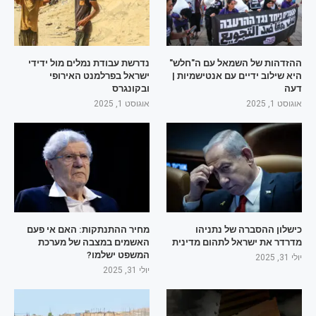
ההזדהות של השמאל עם ה"חלש"
נדרשת עבודת נמלים מול ידידי
היא שילוב ידיים עם אנטישמיות |
ישראל בפרלמנט האירופי
דעה
ובקונגרס
אוגוסט 1, 2025
אוגוסט 1, 2025
כישלון ההסברה של נתניהו
מחיר ההתנתקות: האם אי פעם
מדרדר את ישראל לתהום מדינית
האשמים במצבה של מערכת
המשפט ישלמו?
יולי 31, 2025
יולי 31, 2025