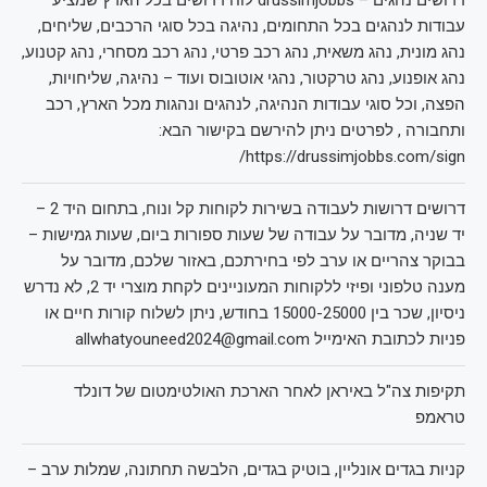
דרושים נהגים – drussimjobbs לוח דרושים בכל הארץ שמציע
עבודות לנהגים בכל התחומים, נהיגה בכל סוגי הרכבים, שליחים,
נהג מונית, נהג משאית, נהג רכב פרטי, נהג רכב מסחרי, נהג קטנוע,
נהג אופנוע, נהג טרקטור, נהגי אוטובוס ועוד – נהיגה, שליחויות,
הפצה, וכל סוגי עבודות הנהיגה, לנהגים ונהגות מכל הארץ, רכב
ותחבורה , לפרטים ניתן להירשם בקישור הבא:
https://drussimjobbs.com/sign/
דרושים דרושות לעבודה בשירות לקוחות קל ונוח, בתחום היד 2 –
יד שניה, מדובר על עבודה של שעות ספורות ביום, שעות גמישות –
בבוקר צהריים או ערב לפי בחירתכם, באזור שלכם, מדובר על
מענה טלפוני ופיזי ללקוחות המעוניינים לקחת מוצרי יד 2, לא נדרש
ניסיון, שכר בין 15000-25000 בחודש, ניתן לשלוח קורות חיים או
פניות לכתובת האימייל allwhatyouneed2024@gmail.com
תקיפות צה"ל באיראן לאחר הארכת האולטימטום של דונלד
טראמפ
קניות בגדים אונליין, בוטיק בגדים, הלבשה תחתונה, שמלות ערב –